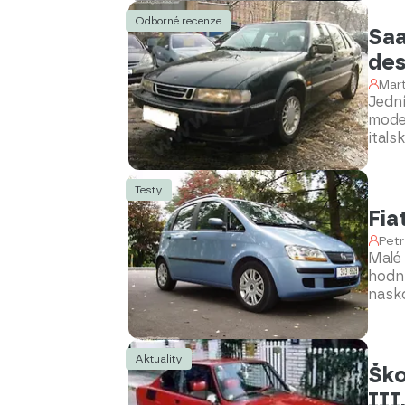
Odborné recenze
Saa
de
Mart
Jední
model
itals
pově
způso
ceny.
Testy
Fia
Petr
Malé
hodně
nasko
tomt
nejvá
Aktuality
Ško
III