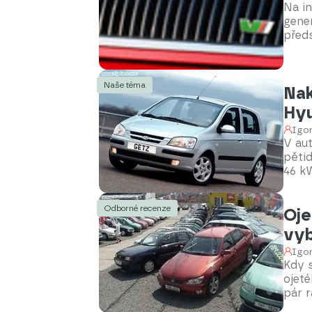
Na in
gener
předs
Drav
2,0 T
Naše téma
Nak
Hyu
Igor
V aut
pětid
46 kW
900 K
podm
Odborné recenze
Oje
vyb
Igor
Kdy 
ojet
pár 