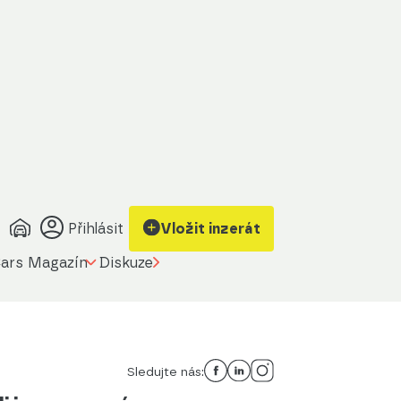
Přihlásit
Vložit inzerát
ars Magazín
Diskuze
Sledujte nás: