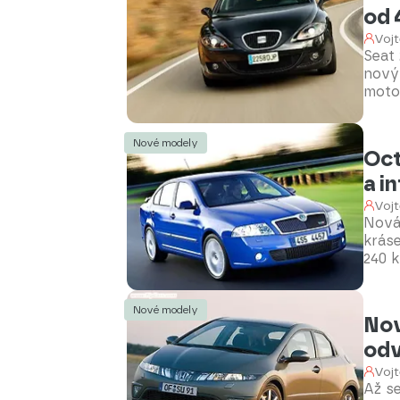
od 
Vojt
Seat 
nový 
motor
Na v
výba
Nové modely
Oct
a i
Vojt
Nová
kráse
240 
štafe
všec
Nové modely
Nov
od
Vojt
Až s