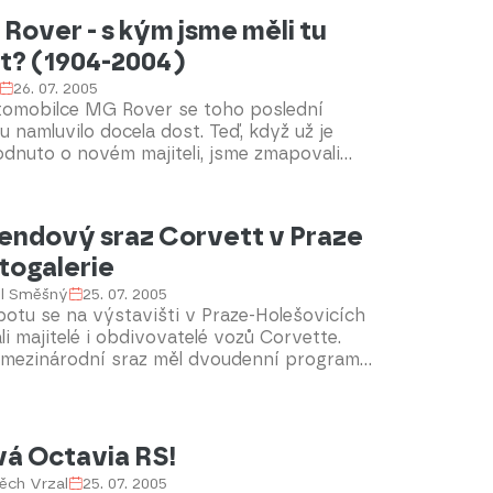
Rover - s kým jsme měli tu
t? (1904-2004)
26. 07. 2005
tomobilce MG Rover se toho poslední
 namluvilo docela dost. Teď, když už je
dnuto o novém majiteli, jsme zmapovali
rii všech modelů které byly v automobilce
vyrobeny od roku 1904.
endový sraz Corvett v Praze
otogalerie
el Směšný
25. 07. 2005
otu se na výstavišti v Praze-Holešovicích
li majitelé i obdivovatelé vozů Corvette.
 mezinárodní sraz měl dvoudenní program,
inášíme několik fotografií ze sobotního
edne.
á Octavia RS!
ěch Vrzal
25. 07. 2005