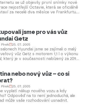
ternetu se už objevily první snímky nové
ace nejostřejší Octavie, která se oficiálně
taví za necelé dva měsíce ve Frankfurtu.
ost bude novému "eresu" dovávat motor
FSI.
upovali jsme pro vás vůz
ndai Getz
 Pírek
25. 07. 2005
salonech Hyundai jsme se zajímali o malý
veřový vůz Getz s motorem 1,1 l o výkonu
, který je v současnosti nabízený za 209
č. Který z prodejců nabídl nejvýhodnější
ínky?
tina nebo nový vůz – co si
rat?
 Pírek
25. 07. 2005
se vyplatí nákup nového vozu a kdy
ého? Odpověď na to není jednoduchá, ale
rad může vaše rozhodování usnadnit.