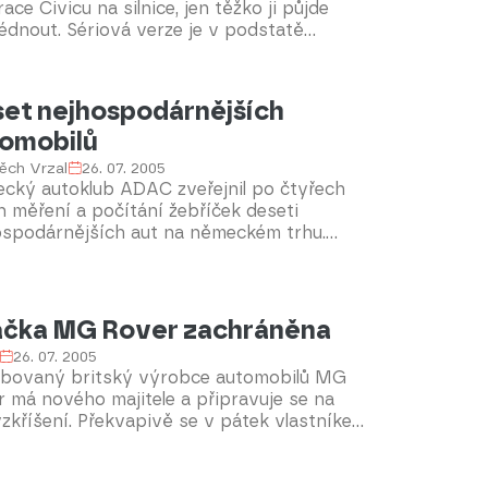
ace Civicu na silnice, jen těžko ji půjde
édnout. Sériová verze je v podstatě
ná s konceptem, jehož vydařené
istické křivky obdivovali návštěvníci
šního ženevského autosalónu.
et nejhospodárnějších
omobilů
ěch Vrzal
26. 07. 2005
cký autoklub ADAC zveřejnil po čtyřech
h měření a počítání žebříček deseti
ospodárnějších aut na německém trhu.
edek je triumfem korejských a japonských
ut.
čka MG Rover zachráněna
26. 07. 2005
abovaný britský výrobce automobilů MG
 má nového majitele a připravuje se na
zkříšení. Překvapivě se v pátek vlastníkem
 čínská státní společnost Nanjing
motive.