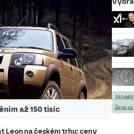
Vybral
Aktualit
ním až 150 tisíc
Žena za
t Leon na českém trhu: ceny