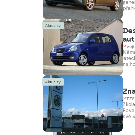
gener
přehl
shod
futur
Aktuality
leto
Des
aut
Vojt
Něme
letec
nejh
Výsl
minia
Aktuality
Zna
TZS
Zkol
Rover
své v
stala
Auto