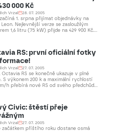
430 000 Kč
ěch Vrzal
28. 07. 2005
začíná 1. srpna přijímat objednávky na
Leon. Nejlevnější verze se zasloužilým
em 1,6 litru (75 kW) přijde na 429 900 Kč.
ýběr bude ze čtyř motorů a čtyř stupňů
vy.
avia RS: první oficiální fotky
nformace!
ěch Vrzal
27. 07. 2005
 Octavia RS se konečně ukazuje v plné
. S výkonem 200 k a maximální rychlostí
km/h přebírá nové RS od svého předchůdce
tu nejrychlejší a nejvýkonnější škodovky
h dob.
ý Civic: štěstí přeje
vážným
ěch Vrzal
27. 07. 2005
e začátkem příštího roku dostane osmá