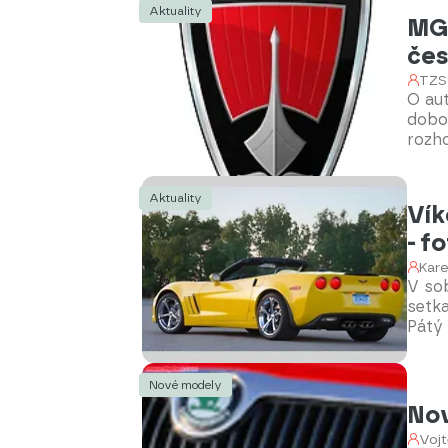
Aktuality
MG 
čes
TZS
O au
dobou
rozho
histo
Aktuality
Vík
- f
Kar
V sob
setka
Pátý
my př
dopl
Nové modely
Nov
Vojt