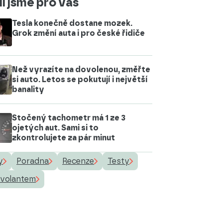
i jsme pro vás
Tesla konečně dostane mozek.
Grok změní auta i pro české řidiče
Než vyrazíte na dovolenou, změřte
si auto. Letos se pokutují i největší
banality
Stočený tachometr má 1 ze 3
ojetých aut. Sami si to
zkontrolujete za pár minut
y
Poradna
Recenze
Testy
 volantem