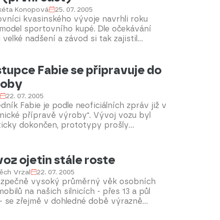
kéta Konopová
25. 07. 2005
vníci kvasinského vývoje navrhli roku
 model sportovního kupé. Dle očekávání
il velké nadšení a závod si tak zajistil
las k postavení funkčního prototypu.
doval rozvoj závodu, který měl však k
tupce Fabie se připravuje do
ému průběhu příliš daleko.
roby
22. 07. 2005
dník Fabie je podle neoficiálních zpráv již v
nické přípravě výroby". Vývoj vozu byl
ticky dokončen, prototypy prošly
kami a zbývá už jen některé věci doladit.
oz ojetin stále roste
ěch Vrzal
22. 07. 2005
zpečně vysoký průměrný věk osobních
obilů na našich silnicích - přes 13 a půl
 - se zřejmě v dohledné době výrazně
íží. Naopak. Letos se nejspíš dočkáme