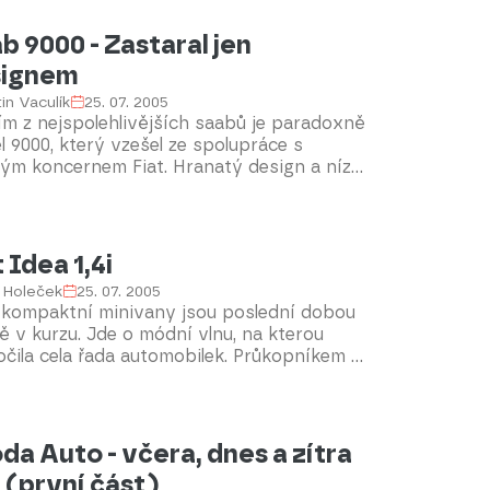
b 9000 - Zastaral jen
signem
in Vaculík
25. 07. 2005
m z nejspolehlivějších saabů je paradoxně
 9000, který vzešel ze spolupráce s
kým koncernem Fiat. Hranatý design a nízké
domí o nevšední severské značce
bují, že se tyto vozy prodávají za nízké
t Idea 1,4i
 Holeček
25. 07. 2005
 kompaktní minivany jsou poslední dobou
 v kurzu. Jde o módní vlnu, na kterou
čila cela řada automobilek. Průkopníkem v
o směru je Opel Meriva, který má jednoho z
žnějších soupeřů ve Fiatu Idea.
da Auto - včera, dnes a zítra
. (první část)