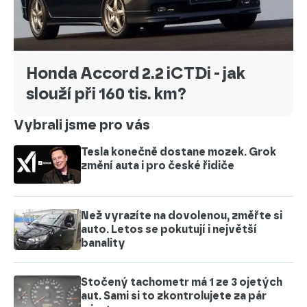
Honda Accord 2.2 iCTDi - jak
slouží při 160 tis. km?
Vybrali jsme pro vás
Tesla konečně dostane mozek. Grok
změní auta i pro české řidiče
Než vyrazíte na dovolenou, změřte si
auto. Letos se pokutují i největší
banality
Stočený tachometr má 1 ze 3 ojetých
aut. Sami si to zkontrolujete za pár