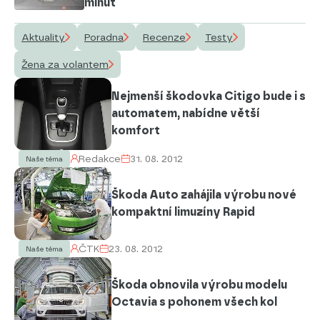
minut
Aktuality
Poradna
Recenze
Testy
Žena za volantem
Nejmenší škodovka Citigo bude i s
automatem, nabídne větší
komfort
Redakce
31. 08. 2012
Naše téma
Škoda Auto zahájila výrobu nové
kompaktní limuzíny Rapid
ČTK
23. 08. 2012
Naše téma
Škoda obnovila výrobu modelu
Octavia s pohonem všech kol