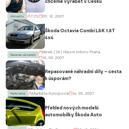
chceme vyrábět v Česku
TZS
05. 10. 2007
Aktuality
Škoda Octavia Combi L&K 1.8T
4x4
Mirek (30) Hlavní město Praha
Recenze uživatelů
10. 08. 2007
Repasované náhradní díly – cesta
k úsporám?
Markéta Konopová
14. 05. 2007
Naše téma
Přehled nových modelů
automobilky Škoda Auto