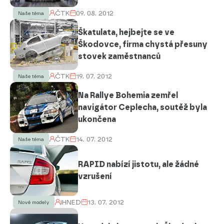
ČTK
09. 08. 2012
Naše téma
Škatulata, hejbejte se ve
Škodovce, firma chystá přesuny
stovek zaměstnanců
ČTK
19. 07. 2012
Naše téma
Na Rallye Bohemia zemřel
navigátor Ceplecha, soutěž byla
ukončena
ČTK
14. 07. 2012
Naše téma
RAPID nabízí jistotu, ale žádné
vzrušení
iHNED
13. 07. 2012
Nové modely