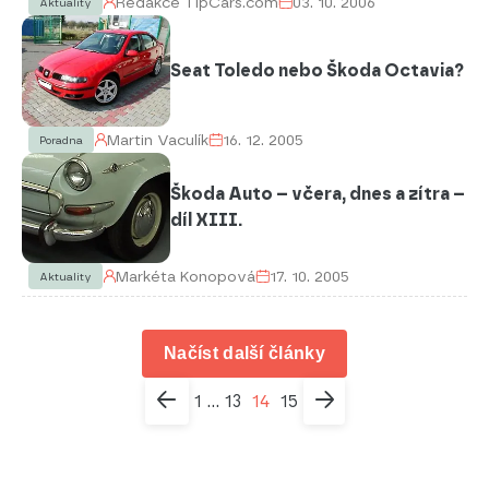
Redakce TipCars.com
03. 10. 2006
Aktuality
Seat Toledo nebo Škoda Octavia?
Martin Vaculík
16. 12. 2005
Poradna
Škoda Auto – včera, dnes a zítra –
díl XIII.
Markéta Konopová
17. 10. 2005
Aktuality
Načíst další články
1
13
14
15
...