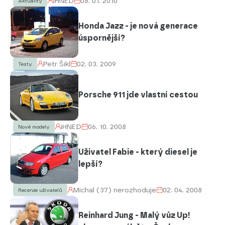
iHNED
08. 01. 2010
Aktuality
Honda Jazz - je nová generace
úspornější?
Petr Šikl
02. 03. 2009
Testy
Porsche 911 jde vlastní cestou
iHNED
06. 10. 2008
Nové modely
Uživatel Fabie - který diesel je
lepší?
Michal (37) nerozhoduje
02. 04. 2008
Recenze uživatelů
Reinhard Jung - Malý vůz Up!