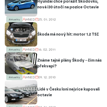
Hyundai chce porazit Škodovku,
nová i30 útočí na pozice Octavie
iHNED
25. 01. 2012
Aktuality
Škoda má nový hit: motor 1.2 TSI
iHNED
16. 02. 2011
Aktuality
Známe tajné plány Škody - čím nás
překvapí?
iHNED
09. 12. 2010
Aktuality
Lidé v Česku loni nejvíce kupovali
octavie