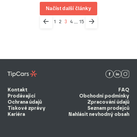
Načíst další články
1
2
3
4
15
...
Kontakt
FAQ
Prodávající
Obchodní podmínky
Ochrana údajů
Zpracování údajů
Tiskové zprávy
Seznam prodejců
Kariéra
Nahlásit nevhodný obsah