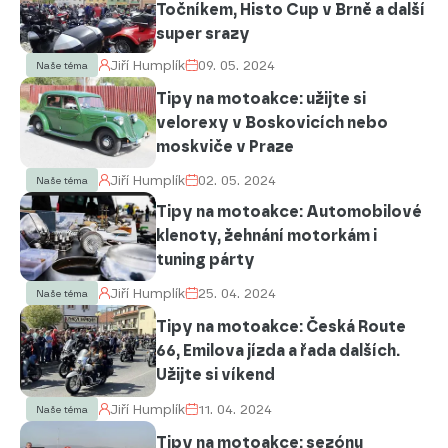
Točníkem, Histo Cup v Brně a další
super srazy
Jiří Humplík
09. 05. 2024
Naše téma
Tipy na motoakce: užijte si
velorexy v Boskovicích nebo
moskviče v Praze
Jiří Humplík
02. 05. 2024
Naše téma
Tipy na motoakce: Automobilové
klenoty, žehnání motorkám i
tuning párty
Jiří Humplík
25. 04. 2024
Naše téma
Tipy na motoakce: Česká Route
66, Emilova jízda a řada dalších.
Užijte si víkend
Jiří Humplík
11. 04. 2024
Naše téma
Tipy na motoakce: sezónu