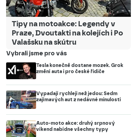
Tipy na motoakce: Legendy v
Praze, Dvoutakti na kolejích i Po
Valašsku na skútru
Vybrali jsme pro vás
Tesla konečně dostane mozek. Grok
změní auta i pro české řidiče
Vypadají rychleji než jedou: Sedm
zajímavých aut z nedávné minulosti
Auto-moto akce: druhý srpnový
víkend nabídne všechny typy