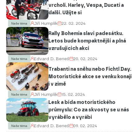
vrcholí. Harley, Vespa, Ducati a
další. Užijte si
Jiří Humplík
22. 02. 2024
Naše téma
Rally Bohemia slaví padesátku.
Letos bude kompaktnější a plná
vzrušujících akcí
Edvard D. Beneš
20. 02. 2024
Naše téma
Trabanti na sněhu nebo Fichtl Day.
Motoristické akce se venku konají
i v zimě
Jiří Humplík
15. 02. 2024
Naše téma
Lesk a bída motoristického
průmyslu: Co za skvosty se u nás
vyrábělo a vyrábí
Edvard D. Beneš
09. 02. 2024
Naše téma