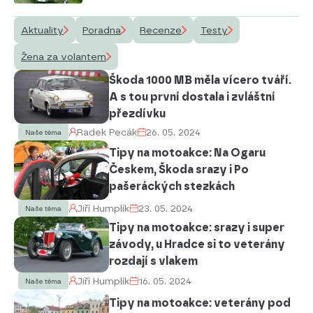
Aktuality
Poradna
Recenze
Testy
Žena za volantem
Škoda 1000 MB měla vícero tváří.
A s tou první dostala i zvláštní
přezdívku
Radek Pecák
26. 05. 2024
Naše téma
Tipy na motoakce: Na Ogaru
Českem, Škoda srazy i Po
pašeráckých stezkách
Jiří Humplík
23. 05. 2024
Naše téma
Tipy na motoakce: srazy i super
závody, u Hradce si to veterány
rozdají s vlakem
Jiří Humplík
16. 05. 2024
Naše téma
Tipy na motoakce: veterány pod