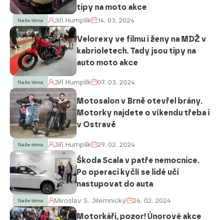
tipy na moto akce
Jiří Humplík
14. 03. 2024
Naše téma
Velorexy ve filmu i ženy na MDŽ v
kabrioletech. Tady jsou tipy na
auto moto akce
Jiří Humplík
07. 03. 2024
Naše téma
Motosalon v Brně otevřel brány.
Motorky najdete o víkendu třeba i
v Ostravě
Jiří Humplík
29. 02. 2024
Naše téma
Škoda Scala v patře nemocnice.
Po operaci kyčlí se lidé učí
nastupovat do auta
Miroslav S. Jilemnický
26. 02. 2024
Naše téma
Motorkáři, pozor! Únorové akce