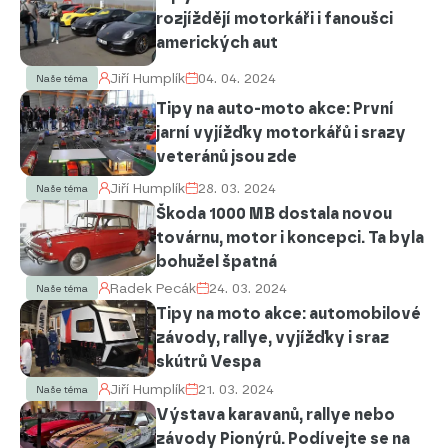
rozjíždějí motorkáři i fanoušci
amerických aut
Jiří Humplík
04. 04. 2024
Naše téma
Tipy na auto-moto akce: První
jarní vyjížďky motorkářů i srazy
veteránů jsou zde
Jiří Humplík
28. 03. 2024
Naše téma
Škoda 1000 MB dostala novou
továrnu, motor i koncepci. Ta byla
bohužel špatná
Radek Pecák
24. 03. 2024
Naše téma
Tipy na moto akce: automobilové
závody, rallye, vyjížďky i sraz
skútrů Vespa
Jiří Humplík
21. 03. 2024
Naše téma
Výstava karavanů, rallye nebo
závody Pionýrů. Podívejte se na