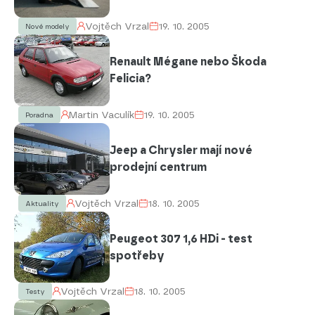
Vojtěch Vrzal
19. 10. 2005
Nové modely
Renault Mégane nebo Škoda
Felicia?
Martin Vaculík
19. 10. 2005
Poradna
Jeep a Chrysler mají nové
prodejní centrum
Vojtěch Vrzal
18. 10. 2005
Aktuality
Peugeot 307 1,6 HDi - test
spotřeby
Vojtěch Vrzal
18. 10. 2005
Testy