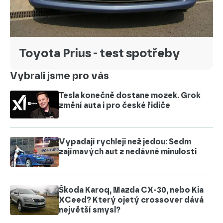
Toyota Prius - test spotřeby
Vybrali jsme pro vás
Tesla konečně dostane mozek. Grok
změní auta i pro české řidiče
Vypadají rychleji než jedou: Sedm
zajímavých aut z nedávné minulosti
Škoda Karoq, Mazda CX-30, nebo Kia
XCeed? Který ojetý crossover dává
největší smysl?