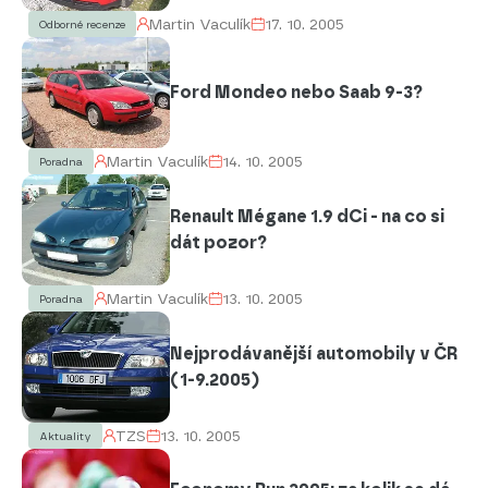
Martin Vaculík
17. 10. 2005
Odborné recenze
Ford Mondeo nebo Saab 9-3?
Martin Vaculík
14. 10. 2005
Poradna
Renault Mégane 1.9 dCi - na co si
dát pozor?
Martin Vaculík
13. 10. 2005
Poradna
Nejprodávanější automobily v ČR
(1-9.2005)
TZS
13. 10. 2005
Aktuality