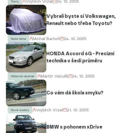
Vojtěch Vrzal
24. 10. 2005
Testy
Vybrali byste si Volkswagen,
Renault nebo třeba Toyotu?
Michal Bartoň
24. 10. 2005
Naše téma
HONDA Accord 6G - Precizní
technika v šedi průměru
Martin Vaculík
24. 10. 2005
Odborné recenze
Co vám dá škola smyku?
Vojtěch Vrzal
21. 10. 2005
Nové modely
BMW s pohonem xDrive