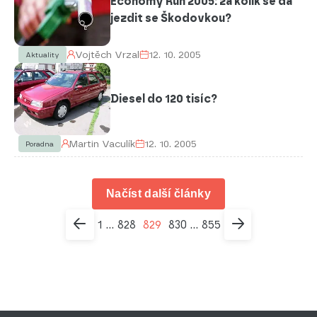
Economy Run 2005: za kolik se dá
jezdit se Škodovkou?
Vojtěch Vrzal
12. 10. 2005
Aktuality
Diesel do 120 tisíc?
Martin Vaculík
12. 10. 2005
Poradna
Načíst další články
1
828
829
830
855
...
...