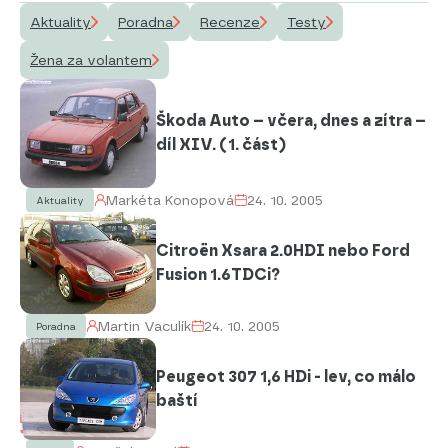
Aktuality
Poradna
Recenze
Testy
Žena za volantem
Škoda Auto – včera, dnes a zítra –
díl XIV. (1. část)
Markéta Konopová
24. 10. 2005
Aktuality
Citroën Xsara 2.0HDI nebo Ford
Fusion 1.6TDCi?
Martin Vaculík
24. 10. 2005
Poradna
Peugeot 307 1,6 HDi - lev, co málo
baští