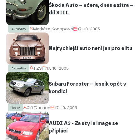
Škoda Auto – včera, dnes a zítra –
díl XIII.
Markéta Konopová
17. 10. 2005
Aktuality
Nejrychlejší auto není jen pro elitu
TZS
17. 10. 2005
Aktuality
Subaru Forester – lesník opět v
kondici
Jiří Duchoň
17. 10. 2005
Testy
AUDI A3 - Za styl a image se
připlácí