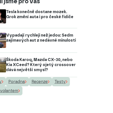
i jsme pro vás
Tesla konečně dostane mozek.
Grok změní auta i pro české řidiče
Vypadají rychleji než jedou: Sedm
zajímavých aut z nedávné minulosti
Škoda Karoq, Mazda CX-30, nebo
Kia XCeed? Který ojetý crossover
dává největší smysl?
y
Poradna
Recenze
Testy
 volantem