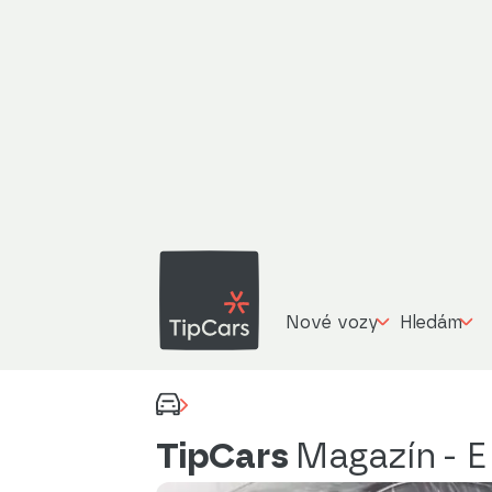
Nové vozy
Hledám
TipCars
Magazín
- 