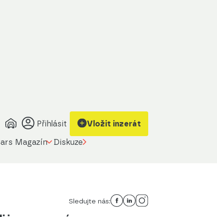
Přihlásit
Vložit inzerát
ars Magazín
Diskuze
Sledujte nás: