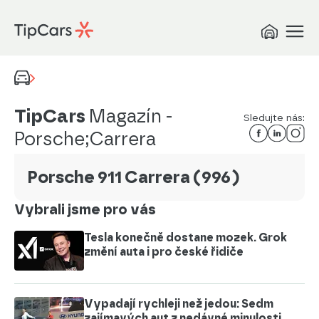
TipCars
Magazín
-
Sledujte nás:
Porsche;Carrera
Porsche 911 Carrera (996)
Vybrali jsme pro vás
Tesla konečně dostane mozek. Grok
změní auta i pro české řidiče
Vypadají rychleji než jedou: Sedm
zajímavých aut z nedávné minulosti