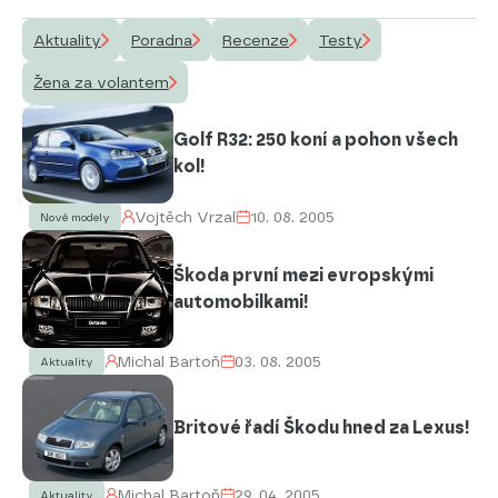
Aktuality
Poradna
Recenze
Testy
Žena za volantem
Golf R32: 250 koní a pohon všech
kol!
Vojtěch Vrzal
10. 08. 2005
Nové modely
Škoda první mezi evropskými
automobilkami!
Michal Bartoň
03. 08. 2005
Aktuality
Britové řadí Škodu hned za Lexus!
Michal Bartoň
29. 04. 2005
Aktuality