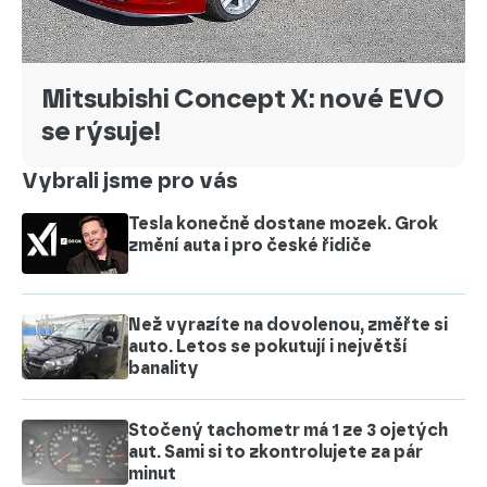
Mitsubishi Concept X: nové EVO
se rýsuje!
Vybrali jsme pro vás
Tesla konečně dostane mozek. Grok
změní auta i pro české řidiče
Než vyrazíte na dovolenou, změřte si
auto. Letos se pokutují i největší
banality
Stočený tachometr má 1 ze 3 ojetých
aut. Sami si to zkontrolujete za pár
minut