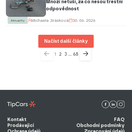
Mnozí netuší, za co nesou trestní
odpovědnost
Michaela Jirásková
30. 06. 2026
Aktuality
Načíst další články
1
2
3
68
...
Kontakt
FAQ
Prodávající
Obchodní podmínky
Ochrana údajů
Zpracování údajů