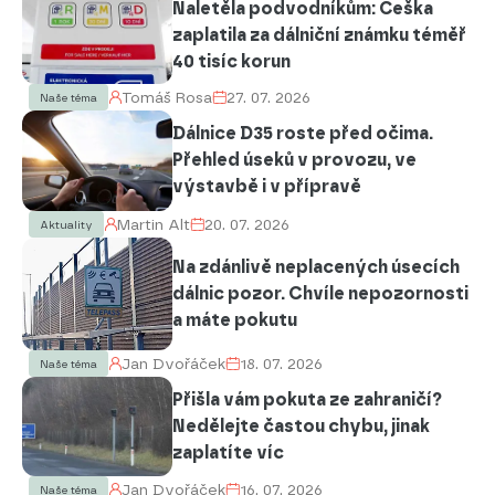
Naletěla podvodníkům: Češka
zaplatila za dálniční známku téměř
40 tisíc korun
Tomáš Rosa
27. 07. 2026
Naše téma
Dálnice D35 roste před očima.
Přehled úseků v provozu, ve
výstavbě i v přípravě
Martin Alt
20. 07. 2026
Aktuality
Na zdánlivě neplacených úsecích
dálnic pozor. Chvíle nepozornosti
a máte pokutu
Jan Dvořáček
18. 07. 2026
Naše téma
Přišla vám pokuta ze zahraničí?
Nedělejte častou chybu, jinak
zaplatíte víc
Jan Dvořáček
16. 07. 2026
Naše téma