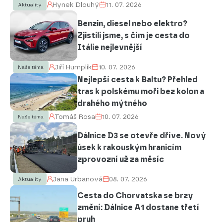
Hynek Dlouhý
11. 07. 2026
Aktuality
Benzin, diesel nebo elektro?
Zjistili jsme, s čím je cesta do
Itálie nejlevnější
Jiří Humplík
10. 07. 2026
Naše téma
Nejlepší cesta k Baltu? Přehled
tras k polskému moři bez kolon a
drahého mýtného
Tomáš Rosa
10. 07. 2026
Naše téma
Dálnice D3 se otevře dříve. Nový
úsek k rakouským hranicím
zprovozní už za měsíc
Jana Urbanová
08. 07. 2026
Aktuality
Cesta do Chorvatska se brzy
změní: Dálnice A1 dostane třetí
pruh