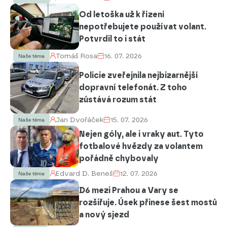
Od letoška už k řízení
nepotřebujete používat volant.
Potvrdil to i stát
Tomáš Rosa
16. 07. 2026
Naše téma
Policie zveřejnila nejbizarnější
dopravní telefonát. Z toho
zůstává rozum stát
Jan Dvořáček
15. 07. 2026
Naše téma
Nejen góly, ale i vraky aut. Tyto
fotbalové hvězdy za volantem
pořádně chybovaly
Edvard D. Beneš
12. 07. 2026
Naše téma
D6 mezi Prahou a Vary se
rozšiřuje. Úsek přinese šest mostů
a nový sjezd