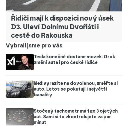
Řidiči mají k dispozici nový úsek
D3. Uleví Dolnímu Dvořišti i
cestě do Rakouska
Vybrali jsme pro vás
Tesla konečně dostane mozek. Grok
změní auta i pro české řidiče
Než vyrazíte na dovolenou, změřte si
auto. Letos se pokutují i největší
banality
Stočený tachometr má 1 ze 3 ojetých
aut. Sami si to zkontrolujete za pár
minut