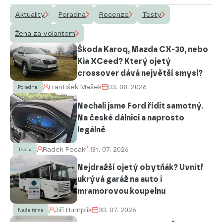
Aktuality
Poradna
Recenze
Testy
Žena za volantem
Škoda Karoq, Mazda CX-30, nebo
Kia XCeed? Který ojetý
crossover dává největší smysl?
František Mašek
03. 08. 2026
Poradna
Nechali jsme Ford řídit samotný.
Na české dálnici a naprosto
legálně
Radek Pecák
31. 07. 2026
Testy
Nejdražší ojetý obytňák? Uvnitř
ukrývá garáž na auto i
mramorovou koupelnu
Jiří Humplík
30. 07. 2026
Naše téma