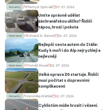
Přemysl Spěvák
07. 07. 2026
Aktuality
Umíte správně udělat
záchranářskou uličku? Řidiči
tápou, hrozí i pokuta
Edvard D. Beneš
04. 07. 2026
Naše téma
Nejlepší cesta autem do Itálie:
Kudy k moři i do Alp nejrychleji a
nejlevněji
Tomáš Rosa
02. 07. 2026
Naše téma
Velká oprava D5 startuje. Řidiči
musí počítat s dopravními
komplikacemi
Veronika Krátká
02. 07. 2026
Aktuality
Cyklistům může hrozit i vězení.