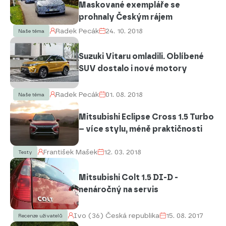
Maskované exempláře se
prohnaly Českým rájem
Radek Pecák
24. 10. 2018
Naše téma
Suzuki Vitaru omladili. Oblíbené
SUV dostalo i nové motory
Radek Pecák
01. 08. 2018
Naše téma
Mitsubishi Eclipse Cross 1.5 Turbo
– více stylu, méně praktičnosti
František Mašek
12. 03. 2018
Testy
Mitsubishi Colt 1.5 DI-D -
nenáročný na servis
Ivo (36) Česká republika
15. 08. 2017
Recenze uživatelů