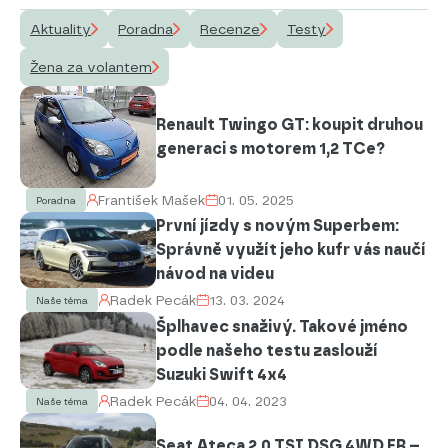
Aktuality
Poradna
Recenze
Testy
Žena za volantem
Renault Twingo GT: koupit druhou
generaci s motorem 1,2 TCe?
František Mašek
01. 05. 2025
Poradna
První jízdy s novým Superbem:
Správně využít jeho kufr vás naučí
návod na videu
Radek Pecák
13. 03. 2024
Naše téma
Šplhavec snaživý. Takové jméno
podle našeho testu zaslouží
Suzuki Swift 4x4
Radek Pecák
04. 04. 2023
Naše téma
Seat Ateca 2.0 TSI DSG 4WD FR –