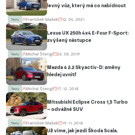
levný vůz, který má co nabídnout
František Mašek
12. 04. 2021
Testy
Lexus UX 250h 4x4 E-Four F-Sport:
zvýšený nástupce
Michal Štengl
26. 08. 2019
Testy
Mazda 6 2.2 Skyactiv-D: změny
hledej uvnitř
Michal Štengl
17. 12. 2018
Testy
Mitsubishi Eclipse Cross 1,5 Turbo
– odvážné SUV
František Mašek
19. 11. 2018
Testy
Už víme, jak jezdí Škoda Scala.