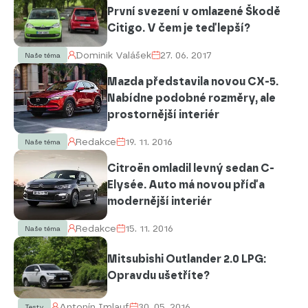
První svezení v omlazené Škodě
Citigo. V čem je teď lepší?
Dominik Valášek
27. 06. 2017
Naše téma
Mazda představila novou CX-5.
Nabídne podobné rozměry, ale
prostornější interiér
Redakce
19. 11. 2016
Naše téma
Citroën omladil levný sedan C-
Elysée. Auto má novou příď a
modernější interiér
Redakce
15. 11. 2016
Naše téma
Mitsubishi Outlander 2.0 LPG:
Opravdu ušetříte?
Antonín Imlauf
30. 05. 2016
Testy