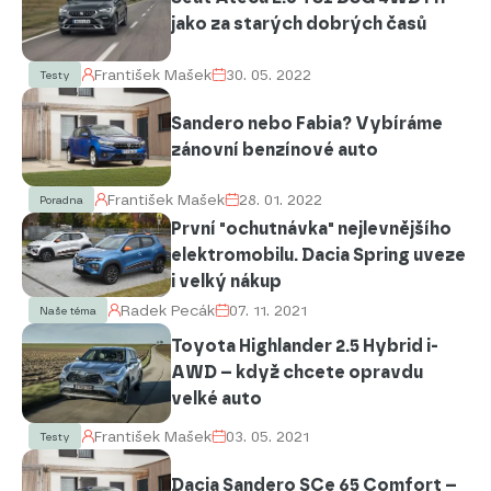
jako za starých dobrých časů
František Mašek
30. 05. 2022
Testy
Sandero nebo Fabia? Vybíráme
zánovní benzínové auto
František Mašek
28. 01. 2022
Poradna
První "ochutnávka" nejlevnějšího
elektromobilu. Dacia Spring uveze
i velký nákup
Radek Pecák
07. 11. 2021
Naše téma
Toyota Highlander 2.5 Hybrid i-
AWD – když chcete opravdu
velké auto
František Mašek
03. 05. 2021
Testy
Dacia Sandero SCe 65 Comfort –