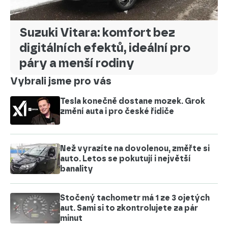
Suzuki Vitara: komfort bez
digitálních efektů, ideální pro
páry a menší rodiny
Vybrali jsme pro vás
Tesla konečně dostane mozek. Grok
změní auta i pro české řidiče
Než vyrazíte na dovolenou, změřte si
auto. Letos se pokutují i největší
banality
Stočený tachometr má 1 ze 3 ojetých
aut. Sami si to zkontrolujete za pár
minut