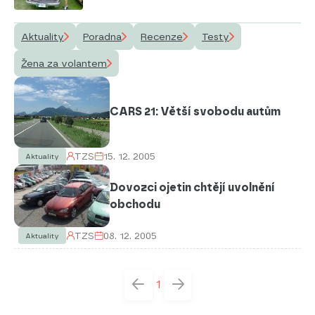
Aktuality
Poradna
Recenze
Testy
Žena za volantem
CARS 21: Větší svobodu autům
TZS
15. 12. 2005
Aktuality
Dovozci ojetin chtějí uvolnění
obchodu
TZS
08. 12. 2005
Aktuality
1