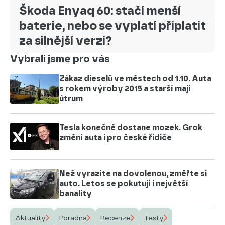
Škoda Enyaq 60: stačí menší
baterie, nebo se vyplatí připlatit
za silnější verzi?
Vybrali jsme pro vás
Zákaz dieselů ve městech od 1.10. Auta
s rokem výroby 2015 a starší mají
útrum
Tesla konečně dostane mozek. Grok
změní auta i pro české řidiče
Než vyrazíte na dovolenou, změřte si
auto. Letos se pokutují i největší
banality
Aktuality
Poradna
Recenze
Testy