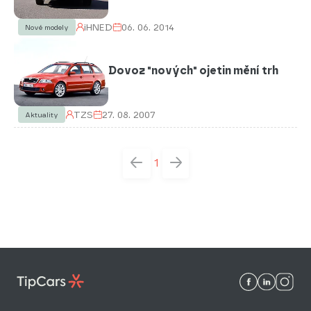
iHNED
06. 06. 2014
Nové modely
Dovoz "nových" ojetin mění trh
TZS
27. 08. 2007
Aktuality
1