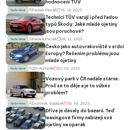
hodnocení TÜV
Radek Pecák
15. 12. 2025
Naše téma
Technici TÜV varují i před řadou
typů Škody: Jaké mladé ojetiny
jsou poruchové?
Radek Pecák
08. 12. 2025
Naše téma
Česko jako autovrakoviště v srdci
Evropy? Řešením problému jsou
mladé ojetiny
Jiří Humplík
20. 02. 2024
Naše téma
Vozový park v ČR nadále stárne.
Proč se to děje a je to vůbec
problém?
Dominik Valášek
10. 06. 2023
Naše téma
Dříve je dávaly do bazarů. Teď
leasingové firmy nabízejí své
ojetiny na operák