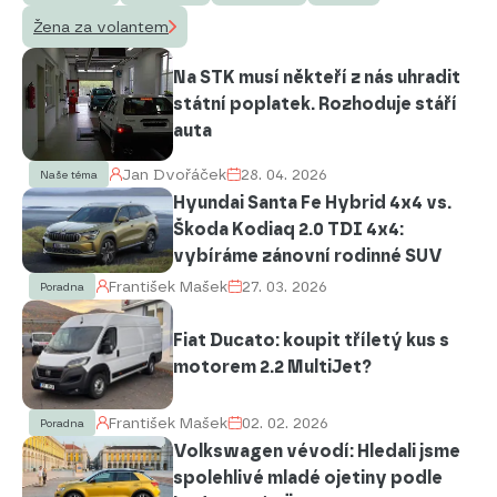
Žena za volantem
Na STK musí někteří z nás uhradit
státní poplatek. Rozhoduje stáří
auta
Jan Dvořáček
28. 04. 2026
Naše téma
Hyundai Santa Fe Hybrid 4x4 vs.
Škoda Kodiaq 2.0 TDI 4x4:
vybíráme zánovní rodinné SUV
František Mašek
27. 03. 2026
Poradna
Fiat Ducato: koupit tříletý kus s
motorem 2.2 MultiJet?
František Mašek
02. 02. 2026
Poradna
Volkswagen vévodí: Hledali jsme
spolehlivé mladé ojetiny podle