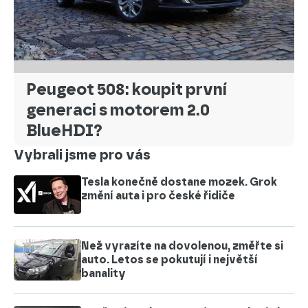
Peugeot 508: koupit první
generaci s motorem 2.0
BlueHDI?
Vybrali jsme pro vás
Tesla konečně dostane mozek. Grok
změní auta i pro české řidiče
Než vyrazíte na dovolenou, změřte si
auto. Letos se pokutují i největší
banality