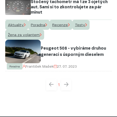
Stočený tachometr má 1 ze 3 ojetých
aut. Sami si to zkontrolujete za pár
minut
Aktuality
Poradna
Recenze
Testy
Žena za volantem
Peugeot 508 - vybíráme druhou
generaci s úsporným dieselem
František Mašek
27. 07. 2023
Poradna
1