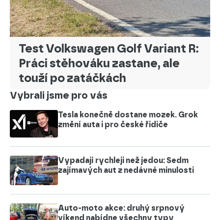
Test Volkswagen Golf Variant R:
Práci stěhováku zastane, ale
touží po zatáčkách
Vybrali jsme pro vás
Tesla konečně dostane mozek. Grok
změní auta i pro české řidiče
Vypadají rychleji než jedou: Sedm
zajímavých aut z nedávné minulosti
Auto-moto akce: druhý srpnový
víkend nabídne všechny typy