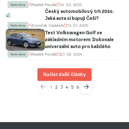
Radek Pecák
14. 03. 2025
Naše téma
Český automobilový trh 2024:
Jaká auta si kupují Češi?
Dominik Valášek
13. 01. 2025
Naše téma
Test Volkswagen Golf se
základním motorem: Dokonale
univerzální auto pro každého
Radek Pecák
27. 08. 2024
Naše téma
Načíst další články
1
2
3
4
5
6