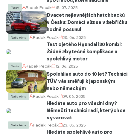
spotřebou, která nadchne
Radek Pecák
15. 07. 2025
Testy
Dvacet nejlevnějších hatchbacků
v Česku: Domácí vůz se v žebříčku
hodně posunul
Radek Pecák
20. 06. 2025
Naše téma
Test ojetého Hyundai i30 kombi:
Žádné zbytečné komplikace a
spolehlivý motor
Radek Pecák
12. 06. 2025
Testy
Spolehlivé auto do 10 let? Technici
TÜV vás směřují k japonským
nebo německým
Radek Pecák
09. 06. 2025
Naše téma
Hledáte auto pro všední dny?
Němečtí technici radí, kterých se
vyvarovat
Radek Pecák
23. 05. 2025
Naše téma
Hledáte spolehlivé auto pro