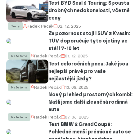
Test BYD Seal 6 Touring: Spousta
drobných nedokonalostí, včetně
ceny
Radek Pecák
02. 12. 2025
Testy
Za pozornost stojí i SUV z Kvasin:
TÜV doporučuje tyto ojetiny ve
stáří 7-10 let
Radek Pecák
01. 12. 2025
Naše téma
Test celoročních pneu: Jaké jsou
nejlepší právě pro vaše
nejčastější jízdy?
Radek Pecák
13. 08. 2025
Naše téma
Nový přehled prostorných kombi:
Našli jsme další zlevněná rodinná
auta
Radek Pecák
07. 08. 2025
Naše téma
Test BMW 2 GrandCoupé:
Pohledné menší prémiové auto se