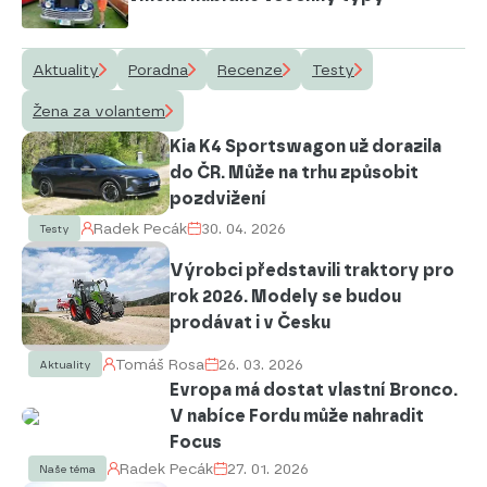
Aktuality
Poradna
Recenze
Testy
Žena za volantem
Kia K4 Sportswagon už dorazila
do ČR. Může na trhu způsobit
pozdvižení
Radek Pecák
30. 04. 2026
Testy
Výrobci představili traktory pro
rok 2026. Modely se budou
prodávat i v Česku
Tomáš Rosa
26. 03. 2026
Aktuality
Evropa má dostat vlastní Bronco.
V nabíce Fordu může nahradit
Focus
Radek Pecák
27. 01. 2026
Naše téma