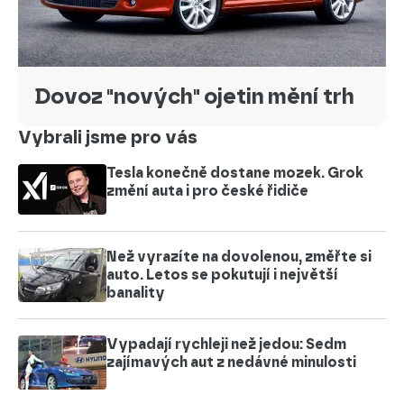
Dovoz "nových" ojetin mění trh
Vybrali jsme pro vás
Tesla konečně dostane mozek. Grok
změní auta i pro české řidiče
Než vyrazíte na dovolenou, změřte si
auto. Letos se pokutují i největší
banality
Vypadají rychleji než jedou: Sedm
zajímavých aut z nedávné minulosti