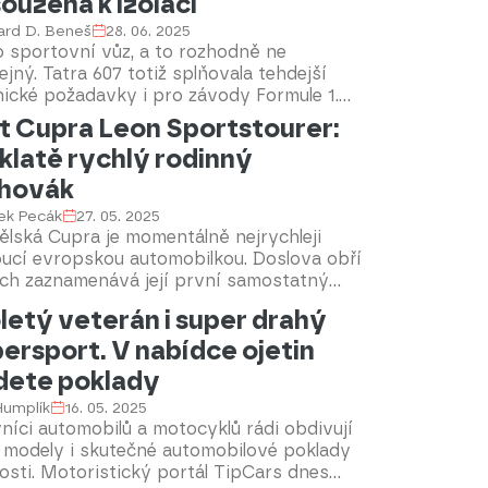
ouzená k izolaci
ard D. Beneš
28. 06. 2025
o sportovní vůz, a to rozhodně ne
jný. Tatra 607 totiž splňovala tehdejší
ické požadavky i pro závody Formule 1.
i politickým poměrům v tehdejším
t Cupra Leon Sportstourer:
nistickém Československu se ale nikdy
klatě rychlý rodinný
hla zúčastnit světového šampionátu. Na
ích tratích však patřila k absolutní špičce
hovák
niklo jen pět exemplářů a modernizovaná
ek Pecák
27. 05. 2025
e navíc využívala výjimečný systém
lská Cupra je momentálně nejrychleji
orového chlazení.
oucí evropskou automobilkou. Doslova obří
ch zaznamenává její první samostatný
l Formentor. Kromě něho ovšem v
letý veterán i super drahý
snosti nabízí v autosalonech, které nesou
ersport. V nabídce ojetin
čení Cupra Garage také elektromobil Born,
Ateca a Terramar a rovněž Leon v
dete poklady
sářských verzích hatchback a kombi. Ten
 Humplík
16. 05. 2025
no prošel modernizací. Verzi kombi, která
níci automobilů a motocyklů rádi obdivují
iciálně nazývána Sporstrourer a rovnou v
 modely i skutečné automobilové poklady
jvýkonnější specifikaci, jsem měl možnost
osti. Motoristický portál TipCars dnes
 testovat.