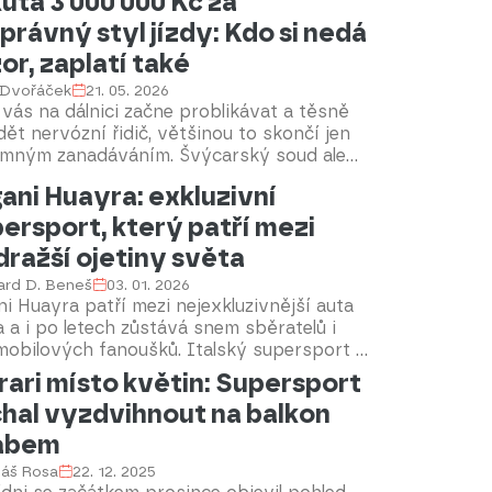
uta 3 000 000 Kč za
právný styl jízdy: Kdo si nedá
or, zaplatí také
 Dvořáček
21. 05. 2026
vás na dálnici začne problikávat a těsně
dět nervózní řidič, většinou to skončí jen
emným zanadáváním. Švýcarský soud ale
no ukázal, že tento rozšířený zlozvyk může
ani Huayra: exkluzivní
t pěkně draho. Zvlášť když máte vysoké
ersport, který patří mezi
y. Místní milionář odešel od soudu s
tem, ze kterého se běžnému smrtelníkovi
dražší ojetiny světa
očí panenky.
ard D. Beneš
03. 01. 2026
i Huayra patří mezi nejexkluzivnější auta
 a i po letech zůstává snem sběratelů i
mobilových fanoušků. Italský supersport s
rem Mercedes-AMG V12 a skvělou
rari místo květin: Supersport
dynamikou byl vyroben v omezeném počtu
hal vyzdvihnout na balkon
usů, a tak dnes patří k nejdražším ojetým
 planety. Připomeňte si jeho vznik,
řábem
iku, extrémní limitované edice i aktuální
áš Rosa
22. 12. 2025
na trhu ojetin.