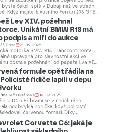
dni se začátkem prosince objevil pohled,
 byste čekali spíš v Dubaji než ve střední
ě. Když majitel luxusního Ferrari 296 GTB
tal další garáž, rozhodl se pro bizarní
ež Lev XIV. požehnal
ní – supersport v hodnotě přes sedm
orce. Unikátní BMW R18 má
nů korun vyzdvihl jeřábem na balkon
vého domu. Než však stihl vzniknout
o podpis a míří do aukce
omobilový exponát“, zasáhly městské úřady.
áš Rosa
21. 09. 2025
ická motorka BMW R18 Transcontinental
álně upravená pro slavnostní akci ve
kánu dostala požehnání od papeže Lva XIV.
tavitel římskokatolické církve se na ni
vená formule opět řádila na
ž podepsal. Unikátní stroj zamíří do aukce,
 Policisté řidiče lapili v depu
ž výtěžek bude věnován na projekty
hající dětem v Africe. Motorka od BMW
dvorku
om není prvním dopravním prostředkem s
řina Nič Husárová
08. 09. 2025
hnáním od papeže - už dříve totiž papež
lnici D4 u Příbrami se v neděli ráno
tišek požehnal jednomu ze supersportů
ála neobvyklá honička, když policisté
ky Lamborghini.
sledovali červenou formuli. Díky
tovým hlášením řidičů a nasazení
vrolet Corvette C6: jaká je
ejního vrtulníku se podařilo závodní
lehlivost základního
ost zastavit v obci Buk. Řidiči sportovní