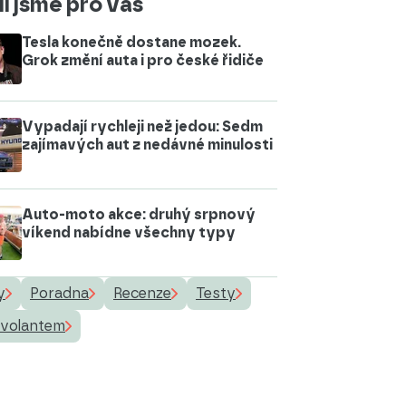
i jsme pro vás
Tesla konečně dostane mozek.
Grok změní auta i pro české řidiče
Vypadají rychleji než jedou: Sedm
zajímavých aut z nedávné minulosti
Auto-moto akce: druhý srpnový
víkend nabídne všechny typy
y
Poradna
Recenze
Testy
 volantem