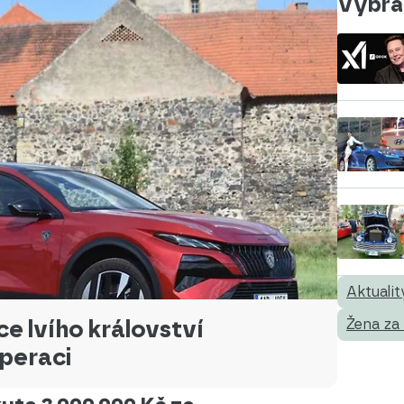
Vybral
Aktualit
ce lvího království
Žena za
operaci