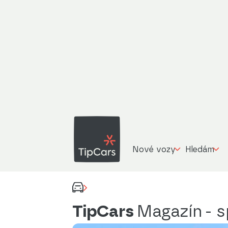
Nové vozy
Hledám
TipCars
Magazín
- 