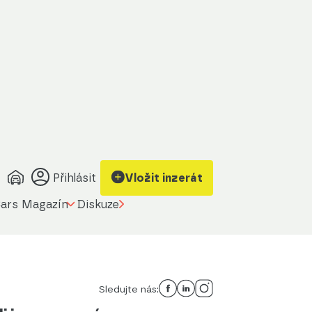
Přihlásit
Vložit inzerát
ars Magazín
Diskuze
Sledujte nás: