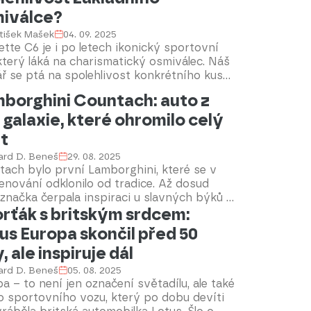
ahlédli u benzinky u Dobříše i přímo na
iválce?
ci D4. Do honby za závoďákem se zapojila
tišek Mašek
04. 09. 2025
ejní auta i vrtulník letecké služby.
tte C6 je i po letech ikonický sportovní
který láká na charismatický osmiválec. Náš
ř se ptá na spolehlivost konkrétního kusu
u 2005 s příjemně nízkým nájezdem.
borghini Countach: auto z
díme.
é galaxie, které ohromilo celý
t
ard D. Beneš
29. 08. 2025
tach bylo první Lamborghini, které se v
nování odklonilo od tradice. Až dosud
 značka čerpala inspiraci u slavných býků a
rťák s britským srdcem:
h zápasů. Za šestnáct let výroby vzniklo
é dva tisíce kusů tohoto sportovního
us Europa skončil před 50
otu. Samotný název Countach, dnes symbol
, ale inspiruje dál
 90. let, pochází z piemontského dialektu –
 vyjadřujícího úžas, nadšení či obdiv. Jak
ard D. Beneš
05. 08. 2025
adil designér Marcello Gandini, k jeho
a – to není jen označení světadílu, ale také
tí došlo vlastně náhodou.
o sportovního vozu, který po dobu devíti