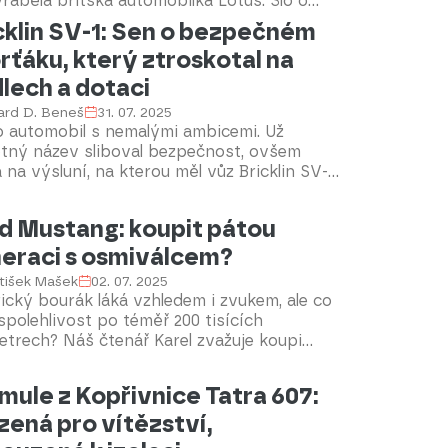
yráběla britská automobilka Lotus. Šlo o
místné kupé s motorem uprostřed,
cklin SV-1: Sen o bezpečném
žené legendárním konstruktérem Colinem
rťáku, který ztroskotal na
manem. Jeho cílem bylo vytvořit cenově
upný sportovní vůz, což byl na svou dobu
dlech a dotaci
řádně odvážný záměr. Výroba modelu
ard D. Beneš
31. 07. 2025
a byla ukončena před půl stoletím.
o automobil s nemalými ambicemi. Už
tný název sliboval bezpečnost, ovšem
 na výsluní, na kterou měl vůz Bricklin SV-1
jmenovaný po svém tvůrci, americkém
kateli Malcolmu Bricklinovi – vykročeno,
d Mustang: koupit pátou
příliš složitá a plná překážek. I přes státní
eraci s osmiválcem?
oru se model vyráběl pouhých osmnáct
ů. Jeho výroba skončila před 50 lety.
tišek Mašek
02. 07. 2025
cký bourák láká vzhledem i zvukem, ale co
spolehlivost po téměř 200 tisících
etrech? Náš čtenář Karel zvažuje koupi
t let starého Mustangu s osmiválcem a ptá
estli je to dobrá volba. Rádi poradíme.
mule z Kopřivnice Tatra 607:
zená pro vítězství,