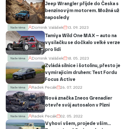
Jeep Wrangler přijde do Česka s
benzínovým motorem. Možná už
naposledy
Dominik Valášek
13. 09. 2023
Naše téma
Tamiya Wild One MAX – auto na
vysílačku se dočkalo velké verze
pro lidi
Dominik Valášek
18. 05. 2023
Naše téma
Zvládá silnice i šotolinu, přesto je
vymírajícím druhem: Test Fordu
Focus Active
Radek Pecák
26. 07. 2022
Naše téma
Nová značka Ineos Grenadier
otevře svůj autosalon v Plzni
Radek Pecák
02. 05. 2022
Naše téma
Vyhoví všem, projede vším...