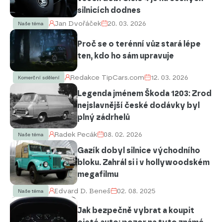
silnicích dodnes
Jan Dvořáček
20. 03. 2026
Naše téma
Proč se o terénní vůz stará lépe
ten, kdo ho sám upravuje
Redakce TipCars.com
12. 03. 2026
Komerční sdělení
Legenda jménem Škoda 1203: Zrod
nejslavnější české dodávky byl
plný zádrhelů
Radek Pecák
08. 02. 2026
Naše téma
Gazík dobyl silnice východního
bloku. Zahrál si i v hollywoodském
megafilmu
Edvard D. Beneš
02. 08. 2025
Naše téma
Jak bezpečně vybrat a koupit