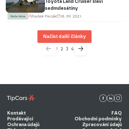
Toyota Land Cruiser slaví
sedmdesátiny
Radek Pecák
18. 09. 2021
Naše téma
Načíst další články
1
2
3
4
Kontakt
FAQ
Prodávající
Obchodní podmínky
Ochrana údajů
Zpracování údajů