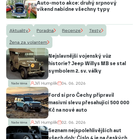
Auto-moto akce: druhý srpnový
víkend nabídne všechny typy
Aktuality
Poradna
Recenze
Testy
Žena za volantem
Nejslavnější vojenský vůz
historie? Jeep Willys MB se stal
symbolem 2. sv. války
Jiří Humplík
04. 06. 2026
Naše téma
Ford si pro Čechy připravil
masivní slevu přesahující 500 000
Kč na nové auto
Jiří Humplík
02. 06. 2026
Naše téma
Seznam nejspolehlivějších aut
všech dob: Číslo 4 je na českých