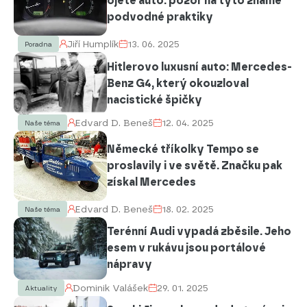
ojeté auto: pozor na tyto známé
podvodné praktiky
Jiří Humplík
13. 06. 2025
Poradna
Hitlerovo luxusní auto: Mercedes-
Benz G4, který okouzloval
nacistické špičky
Edvard D. Beneš
12. 04. 2025
Naše téma
Německé tříkolky Tempo se
proslavily i ve světě. Značku pak
získal Mercedes
Edvard D. Beneš
18. 02. 2025
Naše téma
Terénní Audi vypadá zběsile. Jeho
esem v rukávu jsou portálové
nápravy
Dominik Valášek
29. 01. 2025
Aktuality