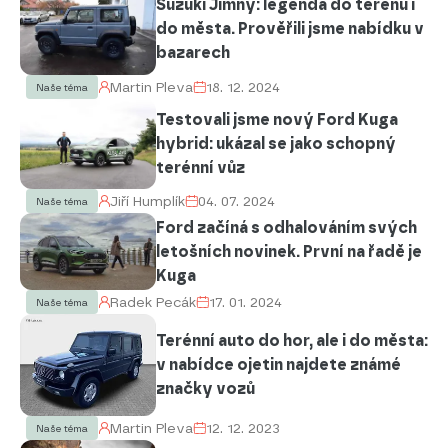
Suzuki Jimny: legenda do terénu i
do města. Prověřili jsme nabídku v
bazarech
Martin Pleva
18. 12. 2024
Naše téma
Testovali jsme nový Ford Kuga
hybrid: ukázal se jako schopný
terénní vůz
Jiří Humplík
04. 07. 2024
Naše téma
Ford začíná s odhalováním svých
letošních novinek. První na řadě je
Kuga
Radek Pecák
17. 01. 2024
Naše téma
Terénní auto do hor, ale i do města:
v nabídce ojetin najdete známé
značky vozů
Martin Pleva
12. 12. 2023
Naše téma