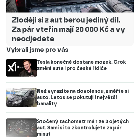
Zloději si z aut berou jediný díl.
Za pár vteřin mají 20 000 Kč a vy
neodjedete
Vybrali jsme pro vás
Tesla konečně dostane mozek. Grok
změní auta i pro české řidiče
Než vyrazíte na dovolenou, změřte si
auto. Letos se pokutují i největší
banality
Stočený tachometr má 1 ze 3 ojetých
aut. Sami si to zkontrolujete za pár
minut