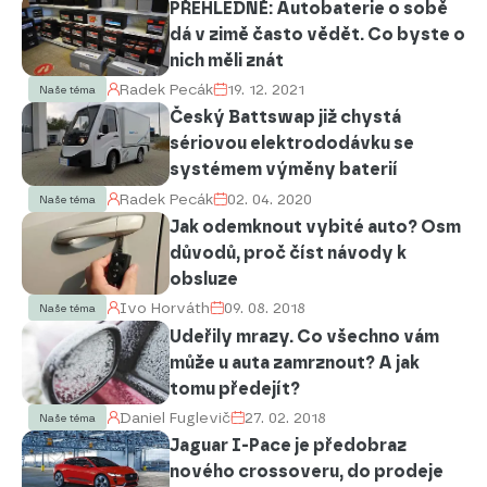
PŘEHLEDNĚ: Autobaterie o sobě
dá v zimě často vědět. Co byste o
nich měli znát
Radek Pecák
19. 12. 2021
Naše téma
Český Battswap již chystá
sériovou elektrododávku se
systémem výměny baterií
Radek Pecák
02. 04. 2020
Naše téma
Jak odemknout vybité auto? Osm
důvodů, proč číst návody k
obsluze
Ivo Horváth
09. 08. 2018
Naše téma
Udeřily mrazy. Co všechno vám
může u auta zamrznout? A jak
tomu předejít?
Daniel Fuglevič
27. 02. 2018
Naše téma
Jaguar I-Pace je předobraz
nového crossoveru, do prodeje