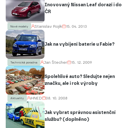
Inovovaný Nissan Leaf dorazí i do
ČR
Stanislav Rojík
15. 04. 2013
Nové modely
Jak na vybíjení baterie u Fabie?
Jan Štecher
15. 12. 2009
Technická poradna
Spolehlivé auto? Sledujte nejen
značku, ale i rok výroby
iHNED
08. 10. 2008
Aktuality
Jak vybrat správnou asistenční
službu? (doplněno)