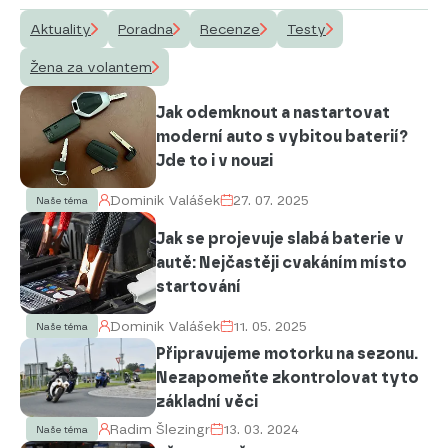
Aktuality
Poradna
Recenze
Testy
Žena za volantem
Jak odemknout a nastartovat
moderní auto s vybitou baterií?
Jde to i v nouzi
Dominik Valášek
27. 07. 2025
Naše téma
Jak se projevuje slabá baterie v
autě: Nejčastěji cvakáním místo
startování
Dominik Valášek
11. 05. 2025
Naše téma
Připravujeme motorku na sezonu.
Nezapomeňte zkontrolovat tyto
základní věci
Radim Šlezingr
13. 03. 2024
Naše téma