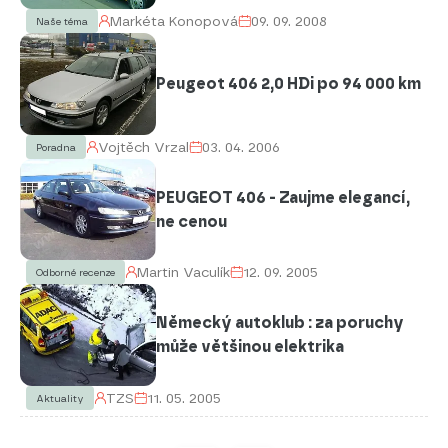
Markéta Konopová
09. 09. 2008
Naše téma
Peugeot 406 2,0 HDi po 94 000 km
Vojtěch Vrzal
03. 04. 2006
Poradna
PEUGEOT 406 - Zaujme elegancí,
ne cenou
Martin Vaculík
12. 09. 2005
Odborné recenze
Německý autoklub : za poruchy
může většinou elektrika
TZS
11. 05. 2005
Aktuality