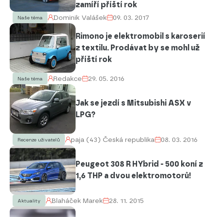
zamíří příští rok
Dominik Valášek
09. 03. 2017
Naše téma
Rimono je elektromobil s karoserií
z textilu. Prodávat by se mohl už
příští rok
Redakce
29. 05. 2016
Naše téma
Jak se jezdí s Mitsubishi ASX v
LPG?
paja (43) Česká republika
08. 03. 2016
Recenze uživatelů
Peugeot 308 R HYbrid - 500 koní z
1,6 THP a dvou elektromotorů!
Blaháček Marek
28. 11. 2015
Aktuality