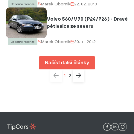
Marek Oborník
22. 02. 2013
Odborné recenze
Volvo S60/V70 (P24/P26) - Dravé
pětiválce ze severu
Marek Oborník
30. 11. 2012
Odborné recenze
Načíst další články
1
2