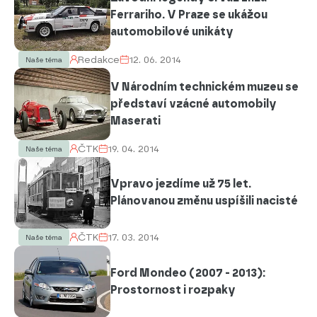
Ferrariho. V Praze se ukážou
automobilové unikáty
Redakce
12. 06. 2014
Naše téma
V Národním technickém muzeu se
představí vzácné automobily
Maserati
ČTK
19. 04. 2014
Naše téma
Vpravo jezdíme už 75 let.
Plánovanou změnu uspíšili nacisté
ČTK
17. 03. 2014
Naše téma
Ford Mondeo (2007 - 2013):
Prostornost i rozpaky