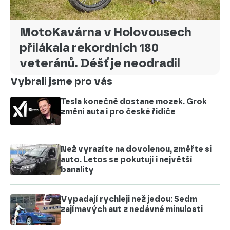
MotoKavárna v Holovousech
přilákala rekordních 180
veteránů. Déšť je neodradil
Vybrali jsme pro vás
Tesla konečně dostane mozek. Grok
změní auta i pro české řidiče
Než vyrazíte na dovolenou, změřte si
auto. Letos se pokutují i největší
banality
Vypadají rychleji než jedou: Sedm
zajímavých aut z nedávné minulosti