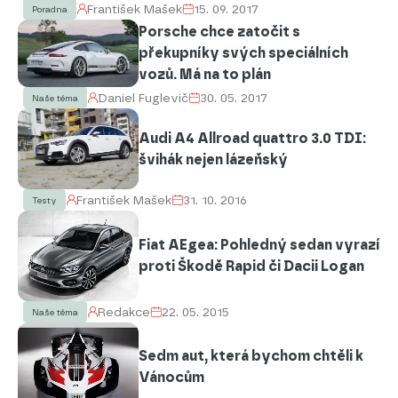
František Mašek
15. 09. 2017
Poradna
Porsche chce zatočit s
překupníky svých speciálních
vozů. Má na to plán
Daniel Fuglevič
30. 05. 2017
Naše téma
Audi A4 Allroad quattro 3.0 TDI:
švihák nejen lázeňský
František Mašek
31. 10. 2016
Testy
Fiat AEgea: Pohledný sedan vyrazí
proti Škodě Rapid či Dacii Logan
Redakce
22. 05. 2015
Naše téma
Sedm aut, která bychom chtěli k
Vánocům