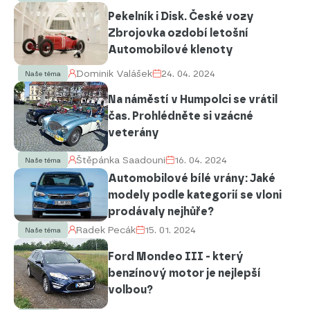
Pekelník i Disk. České vozy
Zbrojovka ozdobí letošní
Automobilové klenoty
Dominik Valášek
24. 04. 2024
Naše téma
Na náměstí v Humpolci se vrátil
čas. Prohlédněte si vzácné
veterány
Štěpánka Saadouni
16. 04. 2024
Naše téma
Automobilové bílé vrány: Jaké
modely podle kategorií se vloni
prodávaly nejhůře?
Radek Pecák
15. 01. 2024
Naše téma
Ford Mondeo III - který
benzínový motor je nejlepší
volbou?