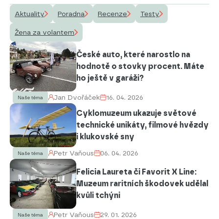
Aktuality
Poradna
Recenze
Testy
Žena za volantem
České auto, které narostlo na
hodnotě o stovky procent. Máte
ho ještě v garáži?
Jan Dvořáček
16. 04. 2026
Naše téma
Cyklomuzeum ukazuje světové
technické unikáty, filmové hvězdy
i klukovské sny
Petr Vaňous
06. 04. 2026
Naše téma
Felicia Laureta či Favorit X Line:
Muzeum raritních škodovek udělal
kvůli tchýni
Petr Vaňous
29. 01. 2026
Naše téma