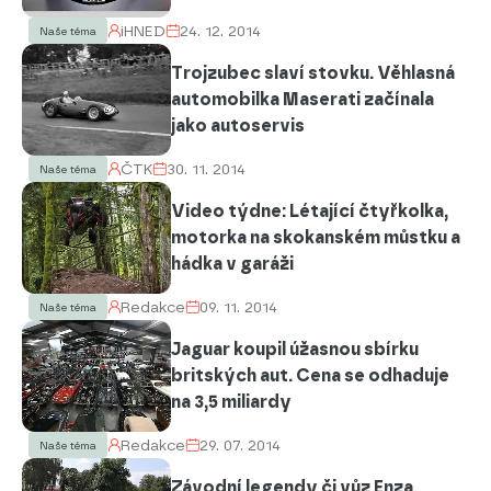
iHNED
24. 12. 2014
Naše téma
Trojzubec slaví stovku. Věhlasná
automobilka Maserati začínala
jako autoservis
ČTK
30. 11. 2014
Naše téma
Video týdne: Létající čtyřkolka,
motorka na skokanském můstku a
hádka v garáži
Redakce
09. 11. 2014
Naše téma
Jaguar koupil úžasnou sbírku
britských aut. Cena se odhaduje
na 3,5 miliardy
Redakce
29. 07. 2014
Naše téma
Závodní legendy či vůz Enza