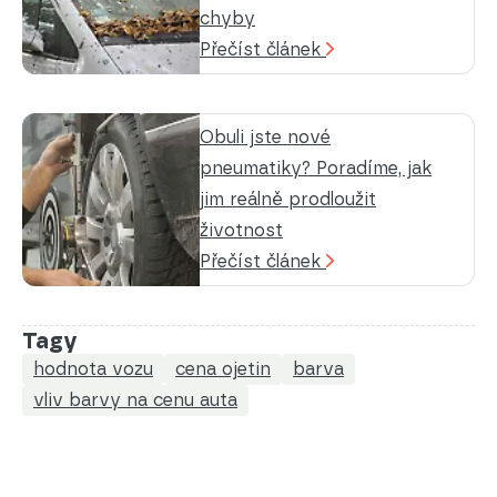
chyby
Přečíst článek
Obuli jste nové
pneumatiky? Poradíme, jak
jim reálně prodloužit
životnost
Přečíst článek
Tagy
hodnota vozu
cena ojetin
barva
vliv barvy na cenu auta