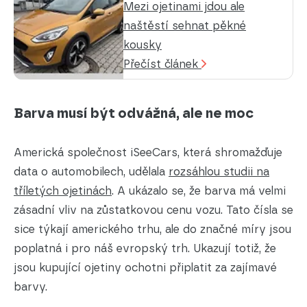
Mezi ojetinami jdou ale
naštěstí sehnat pěkné
kousky
Přečíst článek
Barva musí být odvážná, ale ne moc
Americká společnost iSeeCars, která shromažďuje
data o automobilech, udělala
rozsáhlou studii na
tříletých ojetinách
. A ukázalo se, že barva má velmi
zásadní vliv na zůstatkovou cenu vozu. Tato čísla se
sice týkají amerického trhu, ale do značné míry jsou
poplatná i pro náš evropský trh. Ukazují totiž, že
jsou kupující ojetiny ochotni připlatit za zajímavé
barvy.