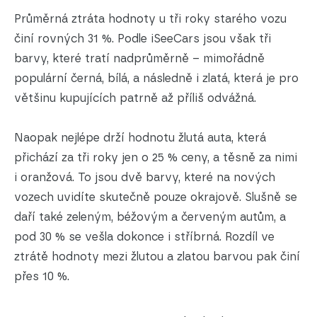
Průměrná ztráta hodnoty u tři roky starého vozu
činí rovných 31 %. Podle iSeeCars jsou však tři
barvy, které tratí nadprůměrně – mimořádně
populární černá, bílá, a následně i zlatá, která je pro
většinu kupujících patrně až příliš odvážná.
Naopak nejlépe drží hodnotu žlutá auta, která
přichází za tři roky jen o 25 % ceny, a těsně za nimi
i oranžová. To jsou dvě barvy, které na nových
vozech uvidíte skutečně pouze okrajově. Slušně se
daří také zeleným, béžovým a červeným autům, a
pod 30 % se vešla dokonce i stříbrná. Rozdíl ve
ztrátě hodnoty mezi žlutou a zlatou barvou pak činí
přes 10 %.