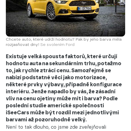
Chcete auto, které udrží hodnotu? Pak by jeho barva měla
rozjasňovat dny!
Se svolením Ford
Existuje velká spousta faktorů, které určují
hodnotu auta na sekundárním trhu, potažmo
to, jak rychle ztrácí cenu. Samozřejmě se
nabízí podstatné věci jako motorizace,
některé prvky výbavy, případně konfigurace
interiéru. Jenže napadlo by vás, že zásadní
vliv na cenu ojetiny může mít i barva? Podle
poslední studie americké společnosti
iSeeCars může být rozdíl mezi jednotlivými
barvami až pozoruhodně velký.
Není to tak dlouho, co jsme zde zveřejňovali