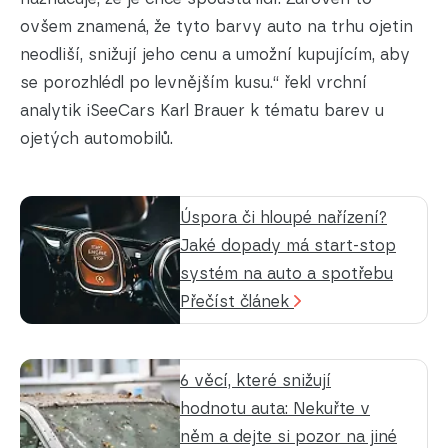
ovšem znamená, že tyto barvy auto na trhu ojetin
neodliší, snižují jeho cenu a umožní kupujícím, aby
se porozhlédl po levnějším kusu.“ řekl vrchní
analytik iSeeCars Karl Brauer k tématu barev u
ojetých automobilů.
Úspora či hloupé nařízení?
Jaké dopady má start-stop
systém na auto a spotřebu
Přečíst článek
6 věcí, které snižují
hodnotu auta: Nekuřte v
něm a dejte si pozor na jiné