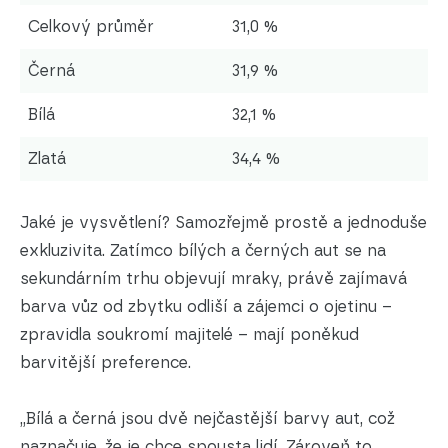
Celkový průměr
31,0 %
Černá
31,9 %
Bílá
32,1 %
Zlatá
34,4 %
Jaké je vysvětlení? Samozřejmě prostě a jednoduše
exkluzivita. Zatímco bílých a černých aut se na
sekundárním trhu objevují mraky, právě zajímavá
barva vůz od zbytku odliší a zájemci o ojetinu –
zpravidla soukromí majitelé – mají poněkud
barvitější preference.
„Bílá a černá jsou dvě nejčastější barvy aut, což
naznačuje, že je chce spousta lidí. Zároveň to