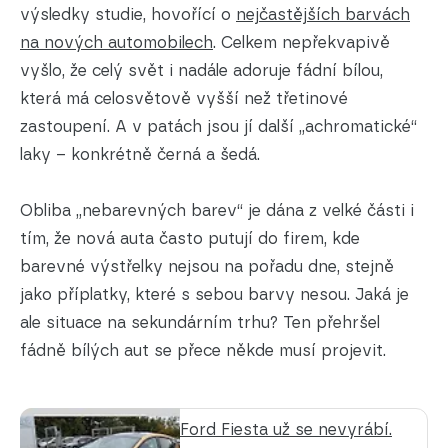
výsledky studie, hovořící o
nejčastějších barvách
na nových automobilech
. Celkem nepřekvapivě
vyšlo, že celý svět i nadále adoruje fádní bílou,
která má celosvětově vyšší než třetinové
zastoupení. A v patách jsou jí další „achromatické“
laky – konkrétně černá a šedá.
Obliba „nebarevných barev“ je dána z velké části i
tím, že nová auta často putují do firem, kde
barevné výstřelky nejsou na pořadu dne, stejně
jako příplatky, které s sebou barvy nesou. Jaká je
ale situace na sekundárním trhu? Ten přehršel
fádně bílých aut se přece někde musí projevit.
Ford Fiesta už se nevyrábí.