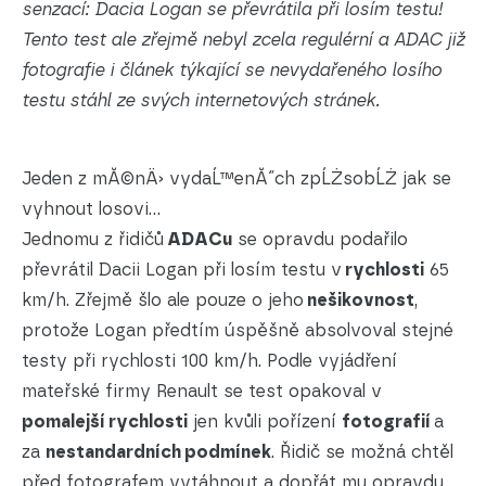
senzací: Dacia Logan se převrátila při losím testu!
Tento test ale zřejmě nebyl zcela regulérní a ADAC již
fotografie i článek týkající se nevydařeného losího
testu stáhl ze svých internetových stránek.
Jeden z mĂ©nÄ› vydaĹ™enĂ˝ch zpĹŻsobĹŻ jak se
vyhnout losovi...
Jednomu z řidičů
ADACu
se opravdu podařilo
převrátil Dacii Logan při losím testu v
rychlosti
65
km/h. Zřejmě šlo ale pouze o jeho
nešikovnost
,
protože Logan předtím úspěšně absolvoval stejné
testy při rychlosti 100 km/h. Podle vyjádření
mateřské firmy Renault se test opakoval v
pomalejší rychlosti
jen kvůli pořízení
fotografií
a
za
nestandardních podmínek
. Řidič se možná chtěl
před fotografem vytáhnout a dopřát mu opravdu