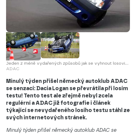
Jeden z méně vydařených způsobů jak se vyhnout losovi...
ADAC
Minulý týden přišel německý autoklub ADAC
se senzací: Dacia Logan se převrátila při losím
testu! Tento test ale zřejmě nebyl zcela
regulérní a ADAC již fotografie i článek
týkající se nevydařeného losího testu stáhl ze
svých internetových stránek.
Minulý týden přišel německý autoklub ADAC se