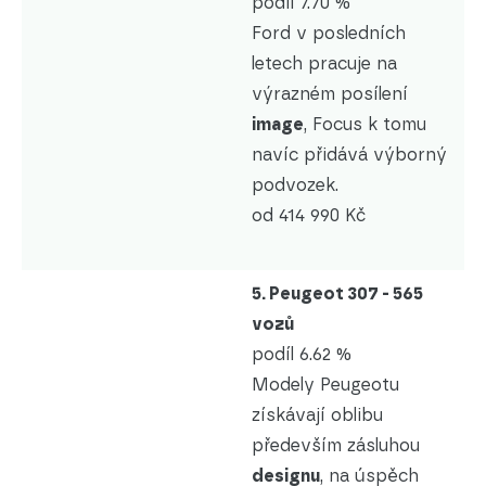
podíl 7.70 %
Ford v posledních
letech pracuje na
výrazném posílení
image
, Focus k tomu
navíc přidává výborný
podvozek.
od 414 990 Kč
5. Peugeot 307 - 565
vozů
podíl 6.62 %
Modely Peugeotu
získávají oblibu
především zásluhou
designu
, na úspěch