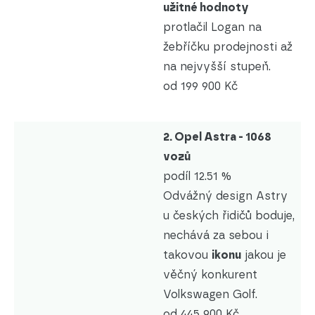
užitné hodnoty
protlačil Logan na
žebříčku prodejnosti až
na nejvyšší stupeň.
od 199 900 Kč
2. Opel Astra - 1068
vozů
podíl 12.51 %
Odvážný design Astry
u českých řidičů boduje,
nechává za sebou i
takovou
ikonu
jakou je
věčný konkurent
Volkswagen Golf.
od 445 900 Kč