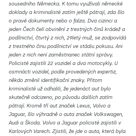
sousedního Německa. K tomu využívali německé
doklady a kriminalisté zatím ještě pátrají, zda šlo
o pravé dokumenty nebo o falza.
Dva cizinci a
jeden Čech čelí obvinění z trestných činů krádež a
podílnictví, čtvrtý z nich, 29letý muž, se zodpovídá
z trestného činu podílnictví ve stádiu pokusu. Ani
jeden z nich není zaměstnanec státní správy.
Policisté zajistili 22 vozidel a dva motocykly. U
osmnácti vozidel, podle provedených expertiz,
někdo změnil identifikační znaky. Přitom
kriminalisté už odhalili, že jedenáct aut bylo
skutečně odcizeno, po původu dalších zatím
pátrají. Kromě tří aut značek Lexus, Volvo a
Jaguar, šlo výhradně o auta značek Volkswagen,
Audi a Škoda. Volvo a Jaguar policisté zajistili v
Karlových Varech. Zjistili, že jde o auta, která byla