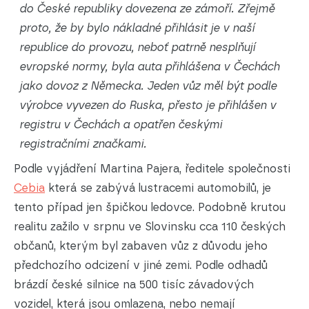
do České republiky dovezena ze zámoří. Zřejmě
proto, že by bylo nákladné přihlásit je v naší
republice do provozu, neboť patrně nesplňují
evropské normy, byla auta přihlášena v Čechách
jako dovoz z Německa. Jeden vůz měl být podle
výrobce vyvezen do Ruska, přesto je přihlášen v
registru v Čechách a opatřen českými
registračními značkami.
Podle vyjádření Martina Pajera, ředitele společnosti
Cebia
která se zabývá lustracemi automobilů, je
tento případ jen špičkou ledovce. Podobně krutou
realitu zažilo v srpnu ve Slovinsku cca 110 českých
občanů, kterým byl zabaven vůz z důvodu jeho
předchozího odcizení v jiné zemi. Podle odhadů
brázdí české silnice na 500 tisíc závadových
vozidel, která jsou omlazena, nebo nemají