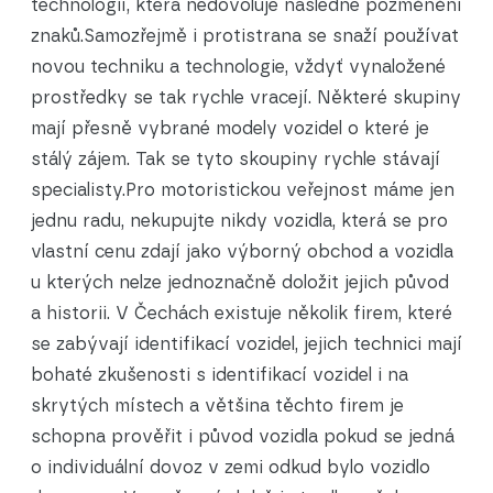
technologií, která nedovoluje následné pozměnění
znaků.
Samozřejmě i protistrana se snaží používat
novou techniku a technologie, vždyť vynaložené
prostředky se tak rychle vracejí. Některé skupiny
mají přesně vybrané modely vozidel o které je
stálý zájem. Tak se tyto skoupiny rychle stávají
specialisty.
Pro motoristickou veřejnost máme jen
jednu radu, nekupujte nikdy vozidla, která se pro
vlastní cenu zdají jako výborný obchod a vozidla
u kterých nelze jednoznačně doložit jejich původ
a historii. V Čechách existuje několik firem, které
se zabývají identifikací vozidel, jejich technici mají
bohaté zkušenosti s identifikací vozidel i na
skrytých místech a většina těchto firem je
schopna prověřit i původ vozidla pokud se jedná
o individuální dovoz v zemi odkud bylo vozidlo