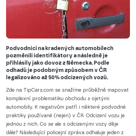
Podvodníci na kradených automobilech
pozměnili identifikátory a následně je
přihlásily jako dovoz z Německa. Podle
odhadů je podobným způsobem v ČR
legalizováno až 50% odcizených vozů.
Zde na TipCars.com se snažíme průběžně mapovat
komplexní problematiku obchodu s ojetými
automobily. K negativům patří i některé podvodné
praktiky používané (nejen) v ČR. Odcizení vozu je
jednou z nich. Co se ale s odcizenými vozy děje
dále? Následující policejní zpráva odhaluje jeden z