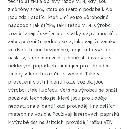
těchto štítků a opravy ražby VIN, kdy jsou
změněny znaky, které se tvarem podobají. Ale
jsou zde i profíci, kteří umí velice věrohodně
napodobit jak štítky, tak i ražbu VIN.
Výrobci
vozidel znají úskalí a nedostatky svých modelů v
zabezpečení (nejednou se vymlouvají, že zámky
ve dveřích jsou bezpečné), ale jsou to výrobní
náklady, které jsou velmi přísně sledovány a v
některých případech i limitující pro případné
změny v konstrukci či provedení. Také v
provedení vlastní identifikace vozidla jdou
výrobci stále kupředu. Většina výrobců se snaží
používat technologie, které jsou pro zloděje
nedostupné a identifikaci provádějí i na dalších
místech na vozidle. Používají laserových paprsků
k výrobě dat na štítcích, provádějí ražbu VIN