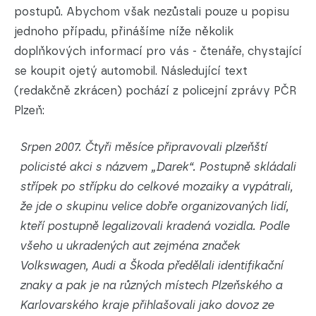
postupů. Abychom však nezůstali pouze u popisu
jednoho případu, přinášíme níže několik
doplňkových informací pro vás - čtenáře, chystající
se koupit ojetý automobil. Následující text
(redakčně zkrácen) pochází z policejní zprávy PČR
Plzeň:
Srpen 2007. Čtyři měsíce připravovali plzeňští
policisté akci s názvem „Darek“. Postupně skládali
střípek po střípku do celkové mozaiky a vypátrali,
že jde o skupinu velice dobře organizovaných lidí,
kteří postupně legalizovali kradená vozidla. Podle
všeho u ukradených aut zejména značek
Volkswagen, Audi a Škoda předělali identifikační
znaky a pak je na různých místech Plzeňského a
Karlovarského kraje přihlašovali jako dovoz ze