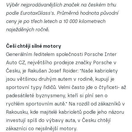
Výběr nejprodávanějších značek na českém trhu
podle EurotaxGlass's. Průměrná hodnota původní
ceny je po třech letech a 10 000 kilometrech
naježděných ročně.
Češi chtějí silné motory
Generálním ředitelem společnosti Porsche Inter
Auto CZ, největšího prodejce značky Porsche v
Česku, je Rakušan Josef Roider: "Naše kabriolety
jsou většinou druhým autem v rodině, kupují je
sportovní typy řidičů. Velmi často jde o čtyřiceti- až
padesátileté byznysmeny, kteří si plní sen o
rychlém sportovním autě." Na rozdíl od zákazníků v
Rakousku, kde majitelé kabrioletů podle jeho názoru
investují spíš do výbavy auta, v Česku chtějí
zákazníci co nejsilnější motory.