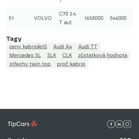
T
C70 2.4
51
VOLVO
1658000
546000
T aut.
Tagy
ceny kabrioletů
Audi A4
Audi TT
Mercedes SL
SLK
CLK
zůstatková hodnota
střechy twin top
proč kabrio