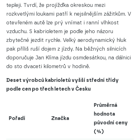
tepleji. Tvrdí, že projížďka okreskou mezi
rozkvetlými loukami patří k nejsilnějším zážitkům. V
otevřeném autě lze prý vnímat i ranní vlhkost
vzduchu. S kabrioletem je podle jeho názoru
zbytečné jezdit rychle. Velký aerodynamický hluk
pak příliš ruší dojem z jízdy. Na běžných silnicích
doporučuje Jan Klíma jízdu osmdesátkou, na dálnici
do sto dvaceti kilometrů v hodině.
Deset výrobců kabrioletů vyšší střední třídy
podle cen po třech letech v Česku
Průměrná
hodnota
Pořadí
Značka
původní ceny
(%)