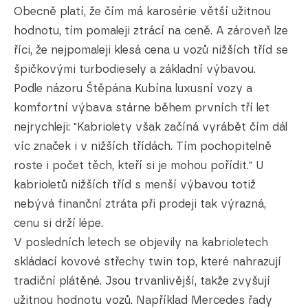
Obecně platí, že čím má karosérie větší užitnou
hodnotu, tím pomaleji ztrácí na ceně. A zároveň lze
říci, že nejpomaleji klesá cena u vozů nižších tříd se
špičkovými turbodiesely a základní výbavou.
Podle názoru Štěpána Kubína luxusní vozy a
komfortní výbava stárne během prvních tří let
nejrychleji: "Kabriolety však začíná vyrábět čím dál
víc značek i v nižších třídách. Tím pochopitelně
roste i počet těch, kteří si je mohou pořídit." U
kabrioletů nižších tříd s menší výbavou totiž
nebývá finanční ztráta při prodeji tak výrazná,
cenu si drží lépe.
V posledních letech se objevily na kabrioletech
skládací kovové střechy twin top, které nahrazují
tradiční plátěné. Jsou trvanlivější, takže zvyšují
užitnou hodnotu vozů. Například Mercedes řady