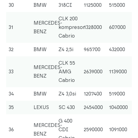
30
BMW
318CI
1125000
515000
CLK 200
MERCEDES-
31
kompresor
1328000
607000
BENZ
Cabrio
32
BMW
Z4 2,5i
965700
432000
CLK 55
MERCEDES-
33
AMG
2639000
1139000
BENZ
Cabrio
34
BMW
Z4 3,0si
1207400
519000
35
LEXUS
SC 430
2454000
1040000
G 400
MERCEDES-
36
CDI
2590000
1091000
BENZ