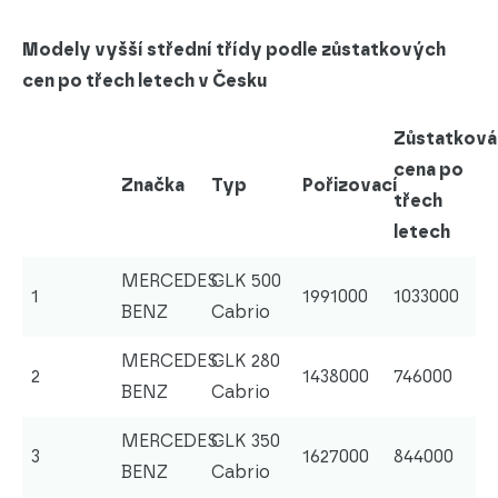
Modely vyšší střední třídy podle zůstatkových
cen po třech letech v Česku
Zůstatková
cena po
Značka
Typ
Pořizovací
třech
letech
MERCEDES-
CLK 500
1
1991000
1033000
BENZ
Cabrio
MERCEDES-
CLK 280
2
1438000
746000
BENZ
Cabrio
MERCEDES-
CLK 350
3
1627000
844000
BENZ
Cabrio