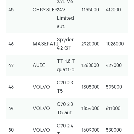
2.7I V6
45
CHRYSLER
24V
1155000
412000
Limited
aut.
Spyder
46
MASERATI
2920000
1026000
4.2 GT
TT 1.8 T
47
AUDI
1263000
427000
quattro
C70 2.3
48
VOLVO
1805000
595000
T5
C70 2.3
49
VOLVO
1854000
611000
T5 aut.
C70 2,4
50
VOLVO
1609000
530000