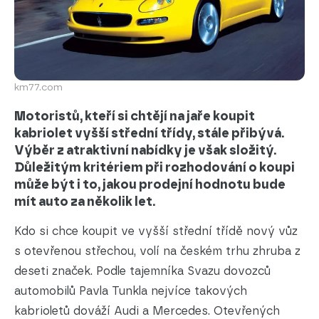
km77.com
Motoristů, kteří si chtějí na jaře koupit
kabriolet vyšší střední třídy, stále přibývá.
Výběr z atraktivní nabídky je však složitý.
Důležitým kritériem při rozhodování o koupi
může být i to, jakou prodejní hodnotu bude
mít auto za několik let.
Kdo si chce koupit ve vyšší střední třídě nový vůz
s otevřenou střechou, volí na českém trhu zhruba z
deseti značek. Podle tajemníka Svazu dovozců
automobilů Pavla Tunkla nejvíce takových
kabrioletů dováží Audi a Mercedes. Otevřených