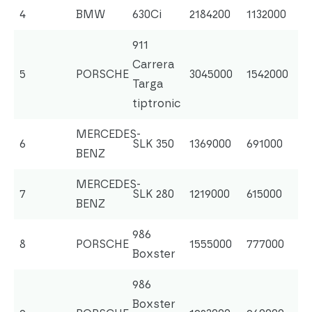
4
BMW
630Ci
2184200
1132000
911
Carrera
5
PORSCHE
3045000
1542000
Targa
tiptronic
MERCEDES-
6
SLK 350
1369000
691000
BENZ
MERCEDES-
7
SLK 280
1219000
615000
BENZ
986
8
PORSCHE
1555000
777000
Boxster
986
Boxster