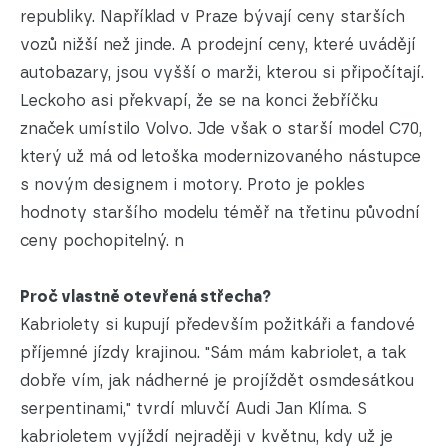
republiky. Například v Praze bývají ceny starších
vozů nižší než jinde. A prodejní ceny, které uvádějí
autobazary, jsou vyšší o marži, kterou si připočítají.
Leckoho asi překvapí, že se na konci žebříčku
značek umístilo Volvo. Jde však o starší model C70,
který už má od letoška modernizovaného nástupce
s novým designem i motory. Proto je pokles
hodnoty staršího modelu téměř na třetinu původní
ceny pochopitelný. n
Proč vlastně otevřená střecha?
Kabriolety si kupují především požitkáři a fandové
příjemné jízdy krajinou. "Sám mám kabriolet, a tak
dobře vím, jak nádherné je projíždět osmdesátkou
serpentinami," tvrdí mluvčí Audi Jan Klíma. S
kabrioletem vyjíždí nejraději v květnu, kdy už je