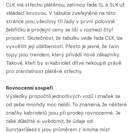
CLK má střechu plátěnou, zatímco řada SL a SLK už
skládací kovovou. V tabulce zveřejněné na této
stránce jsou všechny tři řady v první polovině
žebříčku a prodejní ceny se liší v rozmezí čtyř
procent. Skutečnost, že tabulku vede řada CLK, lze
vysvětlit její oblíbeností. Přesto je jasné, že twin
topy jsou trendem, který přivádí nové zákazníky.
Takové, kteří by si kabriolet dříve nekoupili právě
pro zranitelnost plátěné střechy.
Rovnocenní soupeři
Výsledky propočtů jednotlivých vozů i značek se
od sebe mnohdy moc neliší. To znamená, že některé
značky kabrioletů jsou při prodeji rovnocenné. Je
také důležité si uvědomit, že údaje od
EurotaxGlass's jsou průměrem z mnoha míst