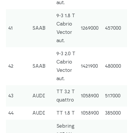
aut.
9-3 1.8 T
Cabrio
41
SAAB
1269000
457000
Vector
aut.
9-3 2.0 T
Cabrio
42
SAAB
1421900
480000
Vector
aut.
TT 3.2 T
43
AUDI
1058900
517000
quattro
44
AUDI
TT 1.8 T
1058900
385000
Sebring