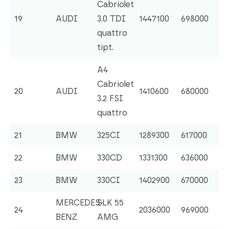
Cabriolet
19
AUDI
3.0 TDI
1447100
698000
quattro
tipt.
A4
Cabriolet
20
AUDI
1410600
680000
3.2 FSI
quattro
21
BMW
325CI
1289300
617000
22
BMW
330CD
1331300
636000
23
BMW
330CI
1402900
670000
MERCEDES-
SLK 55
24
2036000
969000
BENZ
AMG