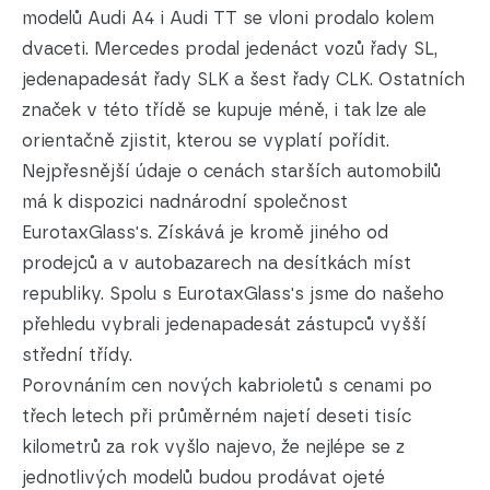
modelů Audi A4 i Audi TT se vloni prodalo kolem
dvaceti. Mercedes prodal jedenáct vozů řady SL,
jedenapadesát řady SLK a šest řady CLK. Ostatních
značek v této třídě se kupuje méně, i tak lze ale
orientačně zjistit, kterou se vyplatí pořídit.
Nejpřesnější údaje o cenách starších automobilů
má k dispozici nadnárodní společnost
EurotaxGlass's. Získává je kromě jiného od
prodejců a v autobazarech na desítkách míst
republiky. Spolu s EurotaxGlass's jsme do našeho
přehledu vybrali jedenapadesát zástupců vyšší
střední třídy.
Porovnáním cen nových kabrioletů s cenami po
třech letech při průměrném najetí deseti tisíc
kilometrů za rok vyšlo najevo, že nejlépe se z
jednotlivých modelů budou prodávat ojeté