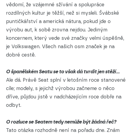
vědomí, že vzájemné sžívání a spolupráce
rozdílných kultur je těžší, než si mysleli. Švábské
puntičkářství a americká nátura, pokud jde o
výrobu aut, k sobě zrovna nejdou. Jediným
koncernem, který vede své značky velmi úspěšně,
je Volkswagen. Všech našich osm značek je na
dobré cestě.
O španělském Seatu se to však dá tvrdit jen stěží...
Ale dá. Právě Seat splní v letošním roce stanovené
cíle; modely, s jejichž výrobou začneme o něco
dříve, půjdou jistě v nadcházejícím roce dobře na
odbyt.
O rozluce se Seatem tedy nemůže být žádná řeč?
Tato otázka rozhodně není na pořadu dne. Znám