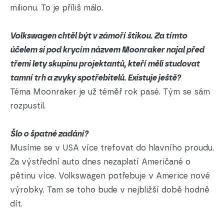
milionu. To je příliš málo.
Volkswagen chtěl být v zámoří štikou. Za tímto
účelem si pod krycím názvem Moonraker najal před
třemi lety skupinu projektantů, kteří měli studovat
tamní trh a zvyky spotřebitelů. Existuje ještě?
Téma Moonraker je už téměř rok pasé. Tým se sám
rozpustil.
Šlo o špatné zadání?
Musíme se v USA více trefovat do hlavního proudu.
Za výstřední auto dnes nezaplatí Američané o
pětinu více. Volkswagen potřebuje v Americe nové
výrobky. Tam se toho bude v nejbližší době hodně
dít.