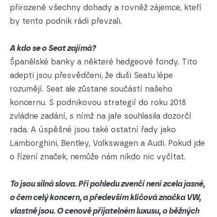
přirozeně všechny dohady a rovněž zájemce, kteří
by tento podnik rádi převzali.
A kdo se o Seat zajímá?
Španělské banky a některé hedgeové fondy. Tito
adepti jsou přesvědčeni, že duši Seatu lépe
rozumějí. Seat ale zůstane součástí našeho
koncernu. S podnikovou strategií do roku 2018
zvládne zadání, s nímž na jaře souhlasila dozorčí
rada. A úspěšné jsou také ostatní řady jako
Lamborghini, Bentley, Volkswagen a Audi. Pokud jde
o řízení značek, nemůže nám nikdo nic vyčítat.
To jsou silná slova. Při pohledu zvenčí není zcela jasné,
o čem celý koncern, a především klíčová značka VW,
vlastně jsou. O cenově přijatelném luxusu, o běžných