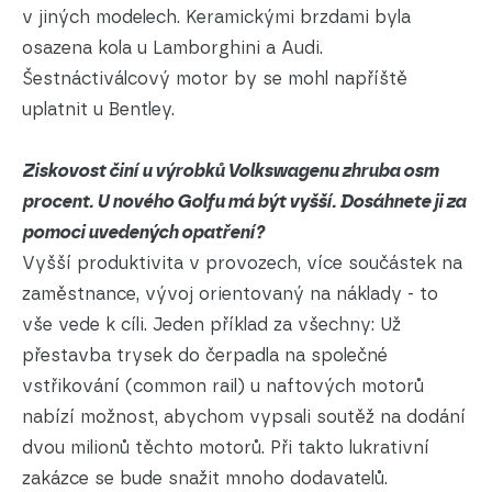
v jiných modelech. Keramickými brzdami byla
osazena kola u Lamborghini a Audi.
Šestnáctiválcový motor by se mohl napříště
uplatnit u Bentley.
Ziskovost činí u výrobků Volkswagenu zhruba osm
procent. U nového Golfu má být vyšší. Dosáhnete ji za
pomoci uvedených opatření?
Vyšší produktivita v provozech, více součástek na
zaměstnance, vývoj orientovaný na náklady - to
vše vede k cíli. Jeden příklad za všechny: Už
přestavba trysek do čerpadla na společné
vstřikování (common rail) u naftových motorů
nabízí možnost, abychom vypsali soutěž na dodání
dvou milionů těchto motorů. Při takto lukrativní
zakázce se bude snažit mnoho dodavatelů.