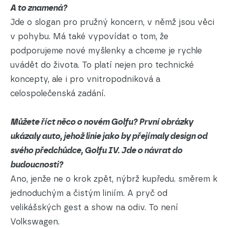
A to znamená?
Jde o slogan pro pružný koncern, v němž jsou věci
v pohybu. Má také vypovídat o tom, že
podporujeme nové myšlenky a chceme je rychle
uvádět do života. To platí nejen pro technické
koncepty, ale i pro vnitropodniková a
celospolečenská zadání.
Můžete říct něco o novém Golfu? První obrázky
ukázaly auto, jehož linie jako by přejímaly design od
svého předchůdce, Golfu IV. Jde o návrat do
budoucnosti?
Ano, jenže ne o krok zpět, nýbrž kupředu. směrem k
jednoduchým a čistým liniím. A pryč od
velikášských gest a show na odiv. To není
Volkswagen.