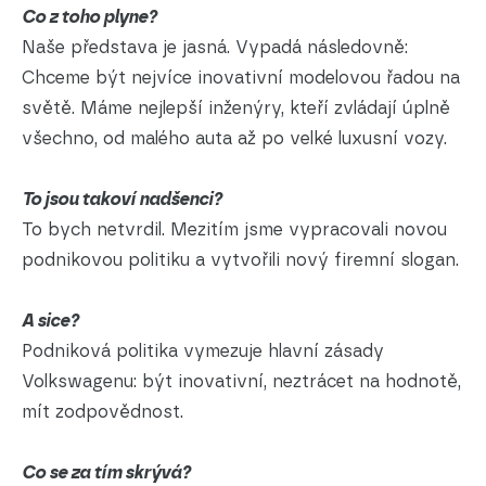
Co z toho plyne?
Naše představa je jasná. Vypadá následovně:
Chceme být nejvíce inovativní modelovou řadou na
světě. Máme nejlepší inženýry, kteří zvládají úplně
všechno, od malého auta až po velké luxusní vozy.
To jsou takoví nadšenci?
To bych netvrdil. Mezitím jsme vypracovali novou
podnikovou politiku a vytvořili nový firemní slogan.
A sice?
Podniková politika vymezuje hlavní zásady
Volkswagenu: být inovativní, neztrácet na hodnotě,
mít zodpovědnost.
Co se za tím skrývá?