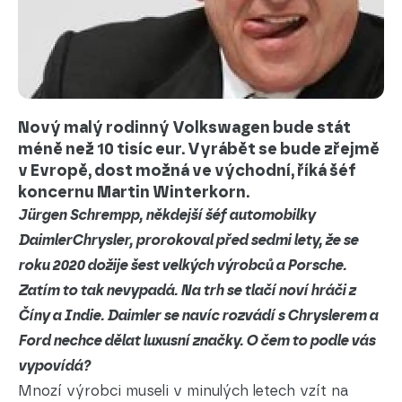
Nový malý rodinný Volkswagen bude stát
méně než 10 tisíc eur. Vyrábět se bude zřejmě
v Evropě, dost možná ve východní, říká šéf
koncernu Martin Winterkorn.
Jürgen Schrempp, někdejší šéf automobilky
DaimlerChrysler, prorokoval před sedmi lety, že se
roku 2020 dožije šest velkých výrobců a Porsche.
Zatím to tak nevypadá. Na trh se tlačí noví hráči z
Číny a Indie. Daimler se navíc rozvádí s Chryslerem a
Ford nechce dělat luxusní značky. O čem to podle vás
vypovídá?
Mnozí výrobci museli v minulých letech vzít na