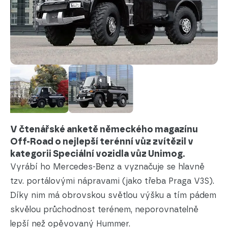
V čtenářské anketě německého magazínu
Off-Road o nejlepší terénní vůz zvítězil v
kategorii Speciální vozidla vůz Unimog.
Vyrábí ho Mercedes-Benz a vyznačuje se hlavně
tzv. portálovými nápravami (jako třeba Praga V3S).
Díky nim má obrovskou světlou výšku a tím pádem
skvělou průchodnost terénem, neporovnatelně
lepší než opěvovaný Hummer.