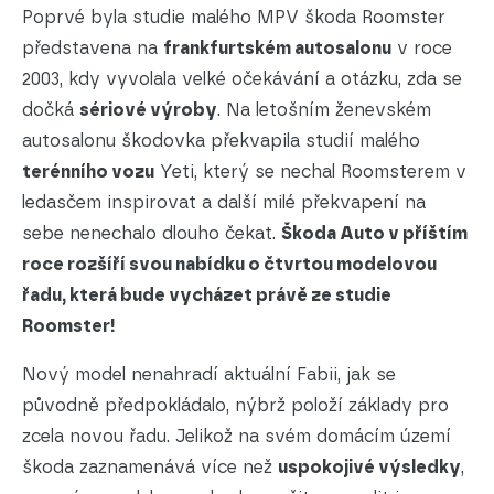
Poprvé byla studie malého MPV škoda Roomster
představena na
frankfurtském autosalonu
v roce
2003, kdy vyvolala velké očekávání a otázku, zda se
dočká
sériové výroby
. Na letošním ženevském
autosalonu škodovka překvapila studií malého
terénního vozu
Yeti, který se nechal Roomsterem v
ledasčem inspirovat a další milé překvapení na
sebe nenechalo dlouho čekat.
Škoda Auto v příštím
roce rozšíří svou nabídku o čtvrtou modelovou
řadu, která bude vycházet právě ze studie
Roomster!
Nový model nenahradí aktuální Fabii, jak se
původně předpokládalo, nýbrž položí základy pro
zcela novou řadu. Jelikož na svém domácím území
škoda zaznamenává více než
uspokojivé výsledky
,