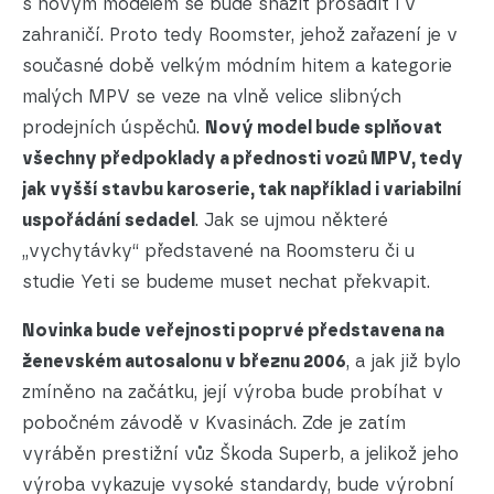
s novým modelem se bude snažit prosadit i v
zahraničí. Proto tedy Roomster, jehož zařazení je v
současné době velkým módním hitem a kategorie
malých MPV se veze na vlně velice slibných
prodejních úspěchů.
Nový model bude splňovat
všechny předpoklady a přednosti vozů MPV, tedy
jak vyšší stavbu karoserie, tak například i variabilní
uspořádání sedadel
. Jak se ujmou některé
„vychytávky“ představené na Roomsteru či u
studie Yeti se budeme muset nechat překvapit.
Novinka bude veřejnosti poprvé představena na
ženevském autosalonu v březnu 2006
, a jak již bylo
zmíněno na začátku, její výroba bude probíhat v
pobočném závodě v Kvasinách. Zde je zatím
vyráběn prestižní vůz Škoda Superb, a jelikož jeho
výroba vykazuje vysoké standardy, bude výrobní