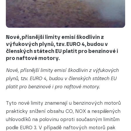
Nové, přísnější limity emisí škodlivin z
výfukových plynů, tzv. EURO 4, budou v
členských státech EU platit pro benzinové i
pro naftové motory.
Nové, přísnější limity emisí škodlivin z výfukových
plynů, tzv. EURO 4, budou v členských státech EU
platit pro benzinové i pro naftové motory.
Tyto nové limity znamenají u benzinových motorů
prakticky snížení obsahu CO, NOX a nespálených
uhlovodíků na polovinu oproti současným limitům
podle EURO 3. V případě naftových motorů pak