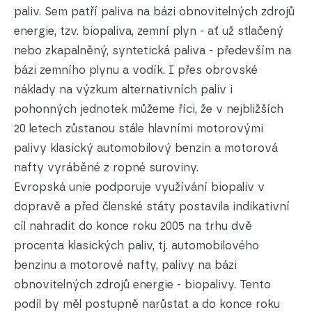
paliv. Sem patří paliva na bázi obnovitelných zdrojů
energie, tzv. biopaliva, zemní plyn - ať už stlačený
nebo zkapalněný, syntetická paliva - především na
bázi zemního plynu a vodík. I přes obrovské
náklady na výzkum alternativních paliv i
pohonných jednotek můžeme říci, že v nejbližších
20 letech zůstanou stále hlavními motorovými
palivy klasický automobilový benzin a motorová
nafty vyráběné z ropné suroviny.
Evropská unie podporuje využívání biopaliv v
dopravě a před členské státy postavila indikativní
cíl nahradit do konce roku 2005 na trhu dvě
procenta klasických paliv, tj. automobilového
benzinu a motorové nafty, palivy na bázi
obnovitelných zdrojů energie - biopalivy. Tento
podíl by měl postupně narůstat a do konce roku