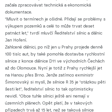
začala zpracovávat technická a ekonomická
dokumentace.
"Mluvit o termínech je ošidné. Přidají se problémy s
výkupem pozemků a celé to může trvat deset
patnáct let," tvrdí mluvčí Ředitelství silnic a dálnic
Jan Hoření.
Zahlcené dálnici, po níž jen u Prahy projede denně
100 tisíc aut, by také pomohla dostavba rychlostní
silnice z konce dálnice D11 ve východních Čechách
až do Olomouce. Nyní je totiž z Prahy rychlejší jet
na Hanou přes Brno. Jenže zatímco exministr
Šimonovský si myslí, že silnice R 35 je "otázkou pěti
šesti let", ředitelství silnic to tak optimisticky
nevidí. "Obce tuhle silnici ještě ani nemají v
územních plánech. Opět platí, že v takových
případech trvá až 15 let, než se taková silnice