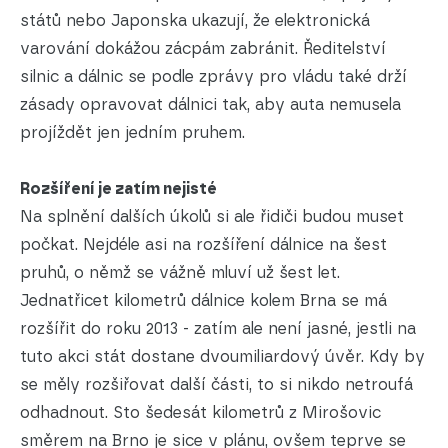
států nebo Japonska ukazují, že elektronická
varování dokážou zácpám zabránit. Ředitelství
silnic a dálnic se podle zprávy pro vládu také drží
zásady opravovat dálnici tak, aby auta nemusela
projíždět jen jedním pruhem.
Rozšíření je zatím nejisté
Na splnění dalších úkolů si ale řidiči budou muset
počkat. Nejdéle asi na rozšíření dálnice na šest
pruhů, o němž se vážně mluví už šest let.
Jednatřicet kilometrů dálnice kolem Brna se má
rozšířit do roku 2013 - zatím ale není jasné, jestli na
tuto akci stát dostane dvoumiliardový úvěr. Kdy by
se měly rozšiřovat další části, to si nikdo netroufá
odhadnout. Sto šedesát kilometrů z Mirošovic
směrem na Brno je sice v plánu, ovšem teprve se