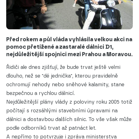
Před rokem a půl vláda vyhlásila velkou akci na
pomoc přetížené a zastaralé dálnici D1,
nejdůležitější spojnici mezi Prahou a Moravou.
Řidiči ale dnes zjišťují, že bude trvat ještě velmi
dlouho, než se "dé jednička", kterou pravidelně
ochromují nehody nebo sněhové kalamity, stane
bezpečnou a rychlou dálnicí.
Nejdůležitější plány vlády z poloviny roku 2005 totiž
počítají s rozsáhlými stavebními úpravami na
dálnici a dostavbou dalších silnic. To vše však může
podle odborníků trvat až patnáct let.
A nepřímo to potvrzuje i zpráva ministerstva