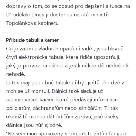
dopravy o tom, co se dosud pro zlepšení situace na
D1 udělalo. Dnes ji dostanou na stůl ministři
Topolánkova kabinetu.
Přibude tabulí a kamer
Co je zatím z vládních opatření vidět, jsou hlavně
čtyři elektronické tabule, které řidiče upozorňují,
jaký je provoz na dálnici a jestli někde dál nedošlo k
nehodě.
Letos mají podobné tabule přibýt ještě tři - dvě z
nich se už montují. Dálnici také sleduje už
sedmadvacet kamer, které předávají informace
policistům, záchranářům nebo silničářům. Ti tak
okamžitě mohou dát řidičům zprávu, jaké úseky
dálnice jsou hůř sjízdné.
"Nejsem moc spokojený s tím, jak to zatím funguje.