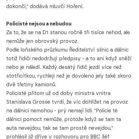
dokončí," dodává mluvčí Hoření.
Policisté nejsou a nebudou
Za to, že se na D1 stanou ročně tři tisíce nehod, ale
nemůže jen obrovský provoz.
Podle loňského průzkumu Ředitelství silnic a dálnic
totiž řidiči nedodržují předpisy - a to ani když sněží
nebo je náledí. Každý desátý řidič jezdí více než
stotřicítkou, rychleji než je dovoleno jely také skoro
dvě třetiny kamionů.
Policisté přitom už od doby ministra vnitra
Stanislava Grosse tvrdí, že víc dohlížet na provoz
na dálnici nemohou - prý nemají lidi. "Policie té
dálnici pomoct nemůže, protože když se tam ta
auta nevejdou, tak se tam prostě nevejdou,"
prohlásil již dříve v rozhovoru pro BBC šéf