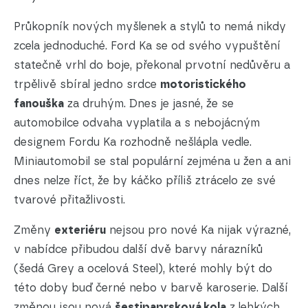
Průkopník nových myšlenek a stylů to nemá nikdy
zcela jednoduché. Ford Ka se od svého vypuštění
statečně vrhl do boje, překonal prvotní nedůvěru a
trpělivě sbíral jedno srdce
motoristického
fanouška
za druhým. Dnes je jasné, že se
automobilce odvaha vyplatila a s nebojácným
designem Fordu Ka rozhodně nešlápla vedle.
Miniautomobil se stal populární zejména u žen a ani
dnes nelze říct, že by káčko příliš ztrácelo ze své
tvarové přitažlivosti.
Změny
exteriéru
nejsou pro nové Ka nijak výrazné,
v nabídce přibudou další dvě barvy nárazníků
(šedá Grey a ocelová Steel), které mohly být do
této doby buď černé nebo v barvě karoserie. Další
změnou jsou nová
šestipaprsková kola
z lehkých