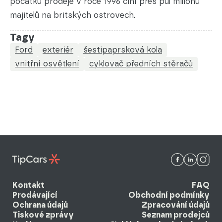
počátku prodeje v roce 1996 činí přes půl milionu
majitelů na britských ostrovech.
Tagy
Ford
exteriér
šestipaprsková kola
vnitřní osvětlení
cyklovač předních stěračů
Kontakt
FAQ
Prodávající
Obchodní podmínky
Ochrana údajů
Zpracování údajů
Tiskové zprávy
Seznam prodejců