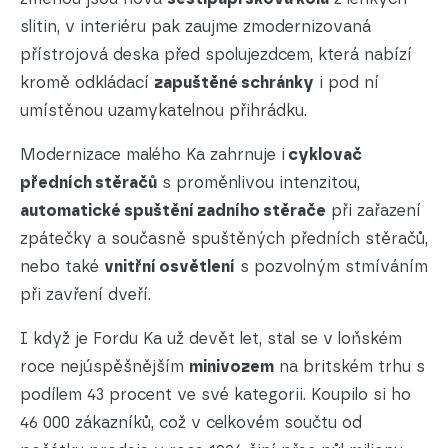
slitin, v interiéru pak zaujme zmodernizovaná
přístrojová deska před spolujezdcem, která nabízí
kromě odkládací
zapuštěné schránky
i pod ní
umístěnou uzamykatelnou přihrádku.
Modernizace malého Ka zahrnuje i
cyklovač
předních stěračů
s proměnlivou intenzitou,
automatické spuštění zadního stěrače
při zařazení
zpátečky a současně spuštěných předních stěračů,
nebo také
vnitřní osvětlení
s pozvolným stmíváním
při zavření dveří.
I když je Fordu Ka už devět let, stal se v loňském
roce nejúspěšnějším
minivozem
na britském trhu s
podílem 43 procent ve své kategorii. Koupilo si ho
46 000 zákazníků, což v celkovém součtu od