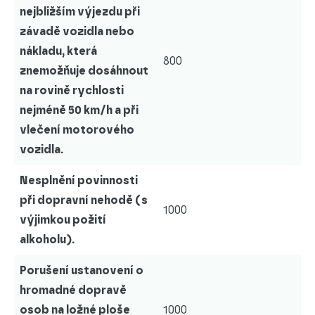
nejbližším výjezdu při
závadě vozidla nebo
nákladu, která
800
znemožňuje dosáhnout
na rovině rychlosti
nejméně 50 km/h a při
vlečení motorového
vozidla.
Nesplnění povinnosti
při dopravní nehodě (s
1000
výjimkou požití
alkoholu).
Porušení ustanovení o
hromadné dopravě
osob na ložné ploše
1000