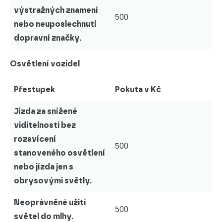
výstražných znamení
500
nebo neuposlechnutí
dopravní značky.
Osvětlení vozidel
Přestupek
Pokuta v Kč
Jízda za snížené
viditelnosti bez
rozsvícení
500
stanoveného osvětlení
nebo jízda jen s
obrysovými světly.
Neoprávněné užití
500
světel do mlhy.