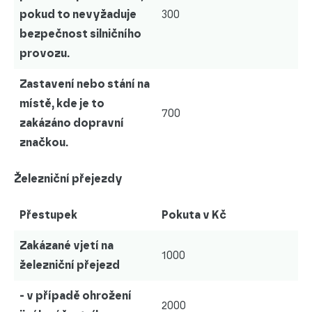
pokud to nevyžaduje
300
bezpečnost silničního
provozu.
Zastavení nebo stání na
místě, kde je to
700
zakázáno dopravní
značkou.
Železniční přejezdy
Přestupek
Pokuta v Kč
Zakázané vjetí na
1000
železniční přejezd
- v případě ohrožení
2000