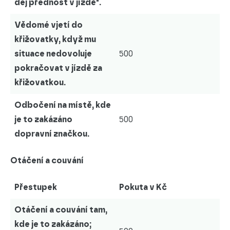
dej přednost v jízdě".
Vědomé vjetí do
křižovatky, když mu
situace nedovoluje
500
pokračovat v jízdě za
křižovatkou.
Odbočení na místě, kde
je to zakázáno
500
dopravní značkou.
Otáčení a couvání
Přestupek
Pokuta v Kč
Otáčení a couvání tam,
kde je to zakázáno;