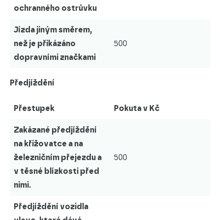
ochranného ostrůvku
Jízda jiným směrem,
než je přikázáno
500
dopravními značkami
Předjíždění
Přestupek
Pokuta v Kč
Zakázané předjíždění
na křižovatce a na
železničním přejezdu a
500
v těsné blízkosti před
nimi.
Předjíždění vozidla