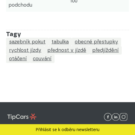
100
podchodu
Tagy
sazebník pokut
tabulka
obecné přestupky
rychlost jízdy
přednost v jízdě
předjíždění
otáčení
couvání
Přihlásit se k odběru newsletteru
Kontakt
FAQ