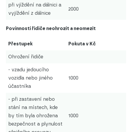
při vjíždění na dálnici a
2000
vyjíždění z dálnice
Povinnosti řidiče neohrozit a neomezit
Přestupek
Pokuta v Kč
Ohrožení řidiče
- vzadu jedoucího
vozidla nebo jiného
1000
účastníka
- při zastavení nebo
stání na místech, kde
by tím byla ohrožena
1000
bezpečnost a plynulost