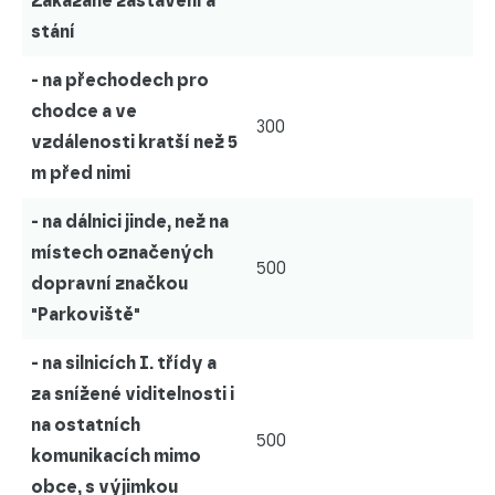
Zakázané zastavení a
stání
- na přechodech pro
chodce a ve
300
vzdálenosti kratší než 5
m před nimi
- na dálnici jinde, než na
místech označených
500
dopravní značkou
"Parkoviště"
- na silnicích I. třídy a
za snížené viditelnosti i
na ostatních
500
komunikacích mimo
obce, s výjimkou