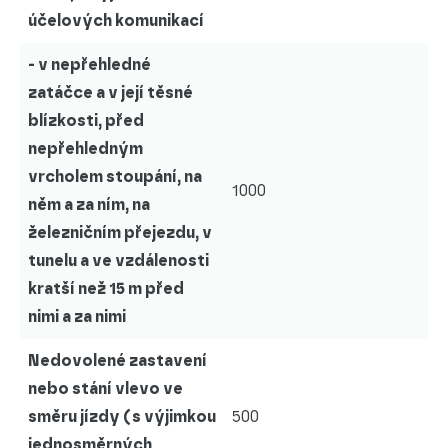
účelových komunikací
- v nepřehledné
zatáčce a v její těsné
blízkosti, před
nepřehledným
vrcholem stoupání, na
1000
něm a za ním, na
železničním přejezdu, v
tunelu a ve vzdálenosti
kratší než 15 m před
nimi a za nimi
Nedovolené zastavení
nebo stání vlevo ve
směru jízdy (s výjimkou
500
jednosměrných