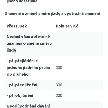
jiného účastníka
Znamení o změně směru jízdy a výstražná znamení
Přestupek
Pokuta v Kč
Nedání včas a zřetelně
znamení o změně směru
jízdy
- při přejíždění z
jednoho jízdního pruhu
300
do druhého
- při předjíždění
300
- při objíždění
300
Neodůvodněné dávání