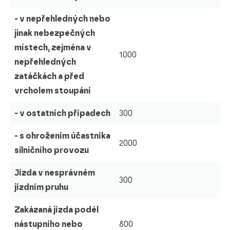
- v nepřehledných nebo
jinak nebezpečných
místech, zejména v
1000
nepřehledných
zatáčkách a před
vrcholem stoupání
- v ostatních případech
300
- s ohrožením účastníka
2000
silničního provozu
Jízda v nesprávném
300
jízdním pruhu
Zakázaná jízda podél
nástupního nebo
800