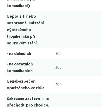
komunikací)
Nepoužití nebo
nesprávné umístění
výstražného
trojúhelníku při
nouzovém stání.
- na dálnicích
300
- na ostatních
200
komunikacích
Nezabezpečení
200
opuštěného vozidla.
Zakázané zastavení na
přechodu pro chodce,