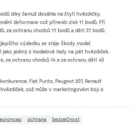
bodů diky čemuž dosáhla na čtyři hvězdičky.
mální deformace což přineslo zisk 11 bodů. Při
ů, za ochranu chodců 17 bodů a dětí 37 bodů.
lepšího výsledku ze stáje Škody model
l jako jediný z modelové řady na pět hvězdiček.
 16, za ochranu chodců 14 a za ochranu dětí 40
konkurence. Fiat Punto, Peugeot 207, Renault
 hvězdiček, což může v marketingovém boji o
euroncap
ochrana
bezpečnost