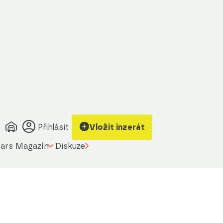
Přihlásit
Vložit inzerát
ars Magazín
Diskuze