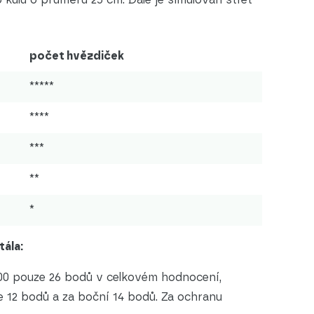
počet hvězdiček
*****
****
***
**
*
ála:
000 pouze 26 bodů v celkovém hodnocení,
e 12 bodů a za boční 14 bodů. Za ochranu