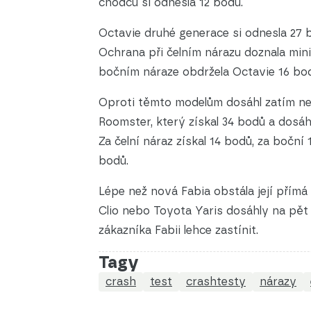
chodců si odnesla 12 bodů.
Octavie druhé generace si odnesla 27 
Ochrana při čelním nárazu doznala mini
bočním náraze obdržela Octavie 16 bod
Oproti těmto modelům dosáhl zatím nej
Roomster, který získal 34 bodů a dosáh
Za čelní náraz získal 14 bodů, za boční
bodů.
Lépe než nová Fabia obstála její přímá 
Clio nebo Toyota Yaris dosáhly na pět
zákazníka Fabii lehce zastínit.
Tagy
crash
test
crashtesty
nárazy