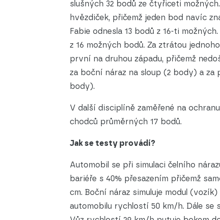
slušných 32 bodů ze čtyřiceti možných.
hvězdiček, přičemž jeden bod navíc zna
Fabie odnesla 13 bodů z 16-ti možných. 
z 16 možných bodů. Za ztrátou jednoho
první na druhou západu, přičemž nedošl
za boční náraz na sloup (2 body) a za
body).
V další disciplíně zaměřené na ochranu
chodců průměrných 17 bodů.
Jak se testy provádí?
Automobil se při simulaci čelního nára
bariéře s 40% přesazením přičemž sam
cm. Boční náraz simuluje modul (vozík)
automobilu rychlostí 50 km/h. Dále se 
Vůz rychlostí 29 km/h putuje bokem do 