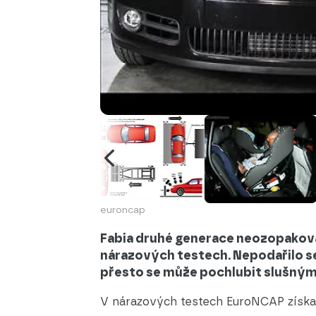
euroncap
Fabia druhé generace neozopakov
nárazových testech. Nepodařilo se 
přesto se může pochlubit slušný
V nárazových testech EuroNCAP získa