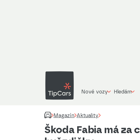
Nové vozy
Hledám
Magazín
Aktuality
Škoda Fabia má za c