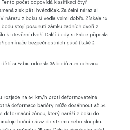
 Tento počet odpovídá klasifikaci čtyř
mená zisk pěti hvězdiček. Za čelní náraz si
V nárazu z boku si vedla velmi dobře. Získala 15
 bodu stojí posunutí zámku zadních dveří z
o k otevření dveří. Další body si Fabie připsala
 připomínače bezpečnostních pásů (také 2
 dětí si Fabie odnesla 36 bodů a za ochranu
zu rozjede na 64 km/h proti deformovatelné
otná deformace bariéry může dosáhnout až 54
 s deformační zónou, který naráží z boku do
simuluje boční náraz do stromu nebo sloupku.
kůlu o průměru 25 cm. Dále je simulován střet