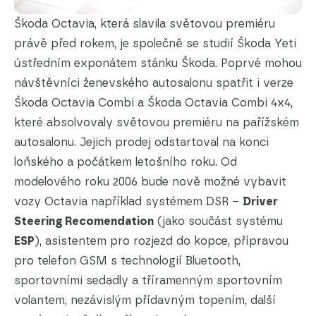
Škoda Octavia, která slavila světovou premiéru
právě před rokem, je společně se studií Škoda Yeti
ústředním exponátem stánku Škoda. Poprvé mohou
návštěvníci ženevského autosalonu spatřit i verze
Škoda Octavia Combi a Škoda Octavia Combi 4x4,
které absolvovaly světovou premiéru na pařížském
autosalonu. Jejich prodej odstartoval na konci
loňského a počátkem letošního roku. Od
modelového roku 2006 bude nově možné vybavit
vozy Octavia například systémem DSR –
Driver
Steering Recomendation
(jako součást systému
ESP
), asistentem pro rozjezd do kopce, přípravou
pro telefon GSM s technologií Bluetooth,
sportovními sedadly a tříramenným sportovním
volantem, nezávislým přídavným topením, další