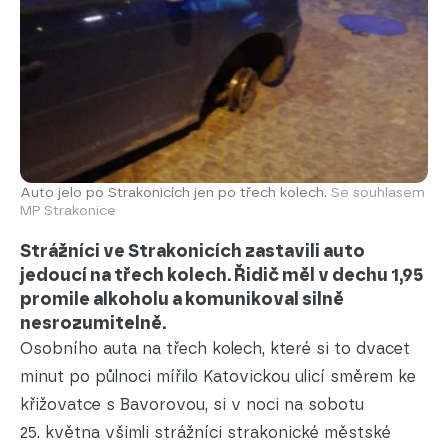
Auto jelo po Strakonicích jen po třech kolech.
Se souhlasem
MP Strakonice
Strážníci ve Strakonicích zastavili auto
jedoucí na třech kolech. Řidič měl v dechu 1,95
promile alkoholu a komunikoval silně
nesrozumitelně.
Osobního auta na třech kolech, které si to dvacet
minut po půlnoci mířilo Katovickou ulicí směrem ke
křižovatce s Bavorovou, si v noci na sobotu
25. května všimli strážníci strakonické městské