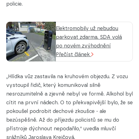
policie.
Elektromobily už nebudou
parkovat zdarma. SDA volá
po novém zvýhodnění
Přečíst článek
„Hlídka vůz zastavila na kruhovém objezdu. Z vozu
vystoupil řidič, který komunikoval silně
nesrozumitelně a zjevně nebyl ve formě. Alkohol byl
cítit na první nádech. O to překvapivější bylo, že se
pokoušel podrobit dechové zkoušce - ale
bezúspěšně. Až do příjezdu policistů se mu do
přístroje dýchnout nepodařilo,“ uvedla mluvčí
srážníků Jaroslava Krejčová.