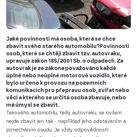
Jaké povinnosti má osoba, která se chce
zbavit svého starého automobilu?Povinnosti
osob, které se chtějí zbavit tzv. autovraku,
upravuje zákon 185/2001 Sb. o odpadech. Za
autovrak je ze zákona považováno každé
úplné nebo neúplné motorové vozidlo, které
bylo určeno k provozu na pozemních
komunikacích pro přepravu osob, zvířat nebo
věcí a kterého se určitá osoba zbavuje, nebo
má úmysl se zbavit.
Takového automobilu, tedy autovraku, se ovšem
nejde zbavit jen tak - například jeho odstavením a
ponecháním osudu. Je vždy odpovědností