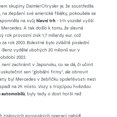
m skupiny DaimlerChrysler je, že soustředila
y, na zlepšení své americké filiálky, pokoušela se
zapomněla na svůj
hlavní trh
- trh vozidel vyšší
, Mercedes. A tak došlo k tomu, že slavná
 rok provozní zisk 1,7 miliardy eur, což
za rok 2003. Bolestné bylo zvláště poslední
-Benz vydělal ubohých 20 milionů eur v
 období 2003.
 není zachránit v Japonsku, co se dá, či učinit
uskutečnit sen "globální firmy", ale obnovit
ety byl Mercedes v žebříčku spolehlivosti mezi
 spadl na 29. místo. Vozy s trojcípou hvězdou
h
automobilů
, byly tedy o dost horší než
h ziskových evropských operací nabídl