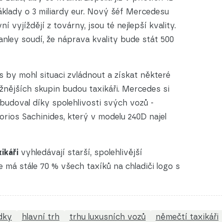
áklady o 3 miliardy eur. Nový šéf Mercedesu
í vyjíždějí z továrny, jsou té nejlepší kvality.
ley soudí, že náprava kvality bude stát 500
 by mohl situaci zvládnout a získat některé
ížnějších skupin budou taxikáři. Mercedes si
budoval díky spolehlivosti svých vozů -
rios Sachinides, který v modelu 240D najel
ikáři
vyhledávají starší, spolehlivější
 má stále 70 % všech taxíků na chladiči logo s
dky
hlavní trh
trhu luxusních vozů
němečtí taxikáři