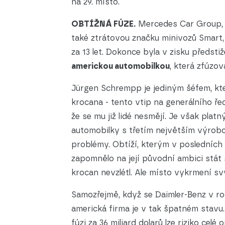
na 29. místo.
OBTÍŽNÁ FÚZE.
Mercedes Car Group, k
také ztrátovou značku minivozů Smart, v
za 13 let. Dokonce byla v zisku předs
americkou
automobilkou
, která zfúzov
Jürgen Schrempp je jediným šéfem, kter
krocana - tento vtip na generálního řed
že se mu již lidé nesmějí. Je však plat
automobilky s třetím největším výrob
problémy. Obtíží, kterým v posledních le
zapomnělo na její původní ambici stá
krocan nevzlétl. Ale místo vykrmení sv
Samozřejmě, když se Daimler-Benz v roc
americká firma je v tak špatném stavu.
fúzi za 36 miliard dolarů lze riziko cel