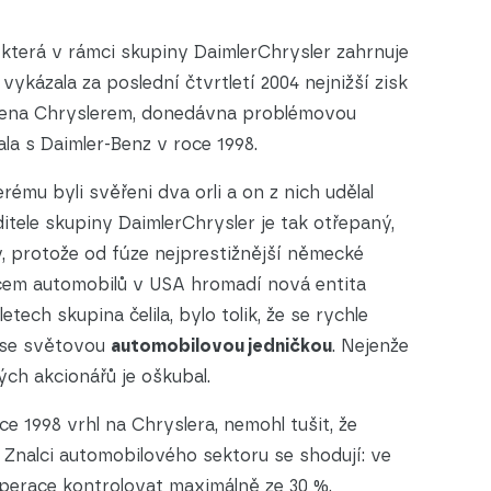
terá v rámci skupiny DaimlerChrysler zahrnuje
ykázala za poslední čtvrtletí 2004 nejnižší zisk
tižena Chryslerem, donedávna problémovou
ala s Daimler-Benz v roce 1998.
ému byli svěřeni dva orli a on z nich udělal
itele skupiny DaimlerChrysler je tak otřepaný,
ný, protože od fúze nejprestižnější německé
cem automobilů v USA hromadí nová entita
tech skupina čelila, bylo tolik, že se rychle
t se světovou
automobilovou jedničkou
. Nejenže
ých akcionářů je oškubal.
e 1998 vrhl na Chryslera, nemohl tušit, že
 Znalci automobilového sektoru se shodují: ve
é operace kontrolovat maximálně ze 30 %.