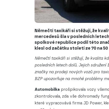
Němečtí taxikáři si stěžují, že kva
mercedesů šla v posledních letech 
spolkové republice podíl této zna
klesl od začátku století ze 70 na 50
Němečtí taxikáři si stěžují, že kvalita 
posledních letech dolů. Jejich sdružení 
značky na prodeji nových vozů pro taxis
BZP upozorňuje na mnohé problémy merc
Automobilka
prošpikovala vozy všemo
zkontrolovala, zda vše dohromady fung
které vypracovává firma JD Power, kle