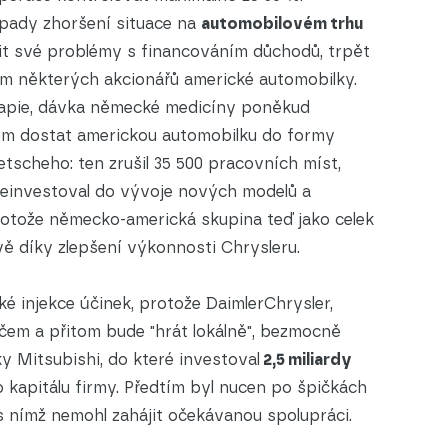
pady zhoršení situace na
automobilovém trhu
šit své problémy s financováním důchodů, trpět
ám některých akcionářů americké automobilky.
apie, dávka německé medicíny poněkud
lem dostat americkou automobilku do formy
etscheho: ten zrušil 35 500 pracovních míst,
ů reinvestoval do vývoje nových modelů a
protože německo-americká skupina teď jako celek
ě díky zlepšení výkonnosti Chrysleru.
é injekce účinek, protože DaimlerChrysler,
áčem a přitom bude "hrát lokálně", bezmocně
ky Mitsubishi, do které investoval
2,5 miliardy
o kapitálu firmy. Předtím byl nucen po špičkách
 s nímž nemohl zahájit očekávanou spolupráci.