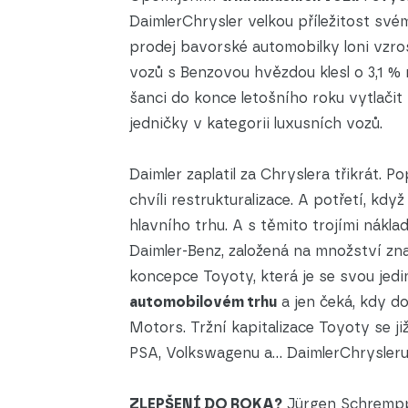
DaimlerChrysler velkou příležitost sv
prodej bavorské automobilky loni vzros
vozů s Benzovou hvězdou klesl o 3,1 % n
šanci do konce letošního roku vytlač
jedničky v kategorii luxusních vozů.
Daimler zaplatil za Chryslera třikrát.
chvíli restrukturalizace. A potřetí, kdy
hlavního trhu. A s těmito trojími náklady
Daimler-Benz, založená na množství zn
koncepce Toyoty, která je se svou je
automobilovém trhu
a jen čeká, kdy do
Motors. Tržní kapitalizace Toyoty se ji
PSA, Volkswagenu a... DaimlerChrysleru
ZLEPŠENÍ DO ROKA?
Jürgen Schrempp ž