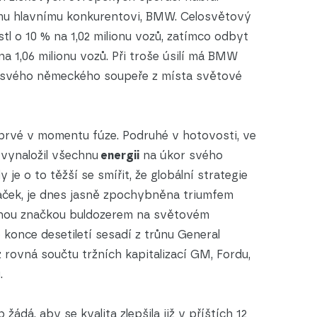
ému hlavnímu konkurentovi, BMW. Celosvětový
tl o 10 % na 1,02 milionu vozů, zatímco odbyt
a 1,06 milionu vozů. Při troše úsilí má BMW
it svého německého soupeře z místa světové
 Poprvé v momentu fúze. Podruhé v hotovosti, ve
ž vynaložil všechnu
energii
na úkor svého
 je o to těžší se smířit, že globální strategie
aček, je dnes jasně zpochybněna triumfem
dinou značkou buldozerem na světovém
 konce desetiletí sesadí z trůnu General
ž rovná součtu tržních kapitalizací GM, Fordu,
.
ádá, aby se kvalita zlepšila již v příštích 12