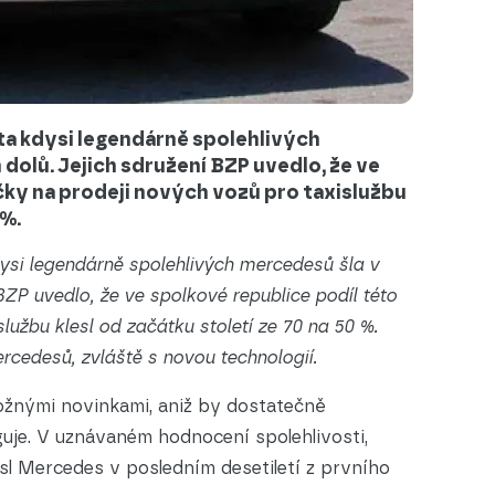
lita kdysi legendárně spolehlivých
dolů. Jejich sdružení BZP uvedlo, že ve
čky na prodeji nových vozů pro taxislužbu
 %.
kdysi legendárně spolehlivých mercedesů šla v
BZP uvedlo, že ve spolkové republice podíl této
lužbu klesl od začátku století ze 70 na 50 %.
edesů, zvláště s novou technologií.
žnými novinkami, aniž by dostatečně
uje. V uznávaném hodnocení spolehlivosti,
sl Mercedes v posledním desetiletí z prvního