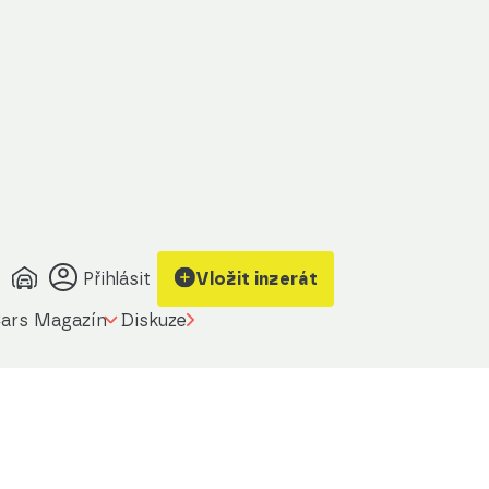
Přihlásit
Vložit inzerát
ars Magazín
Diskuze