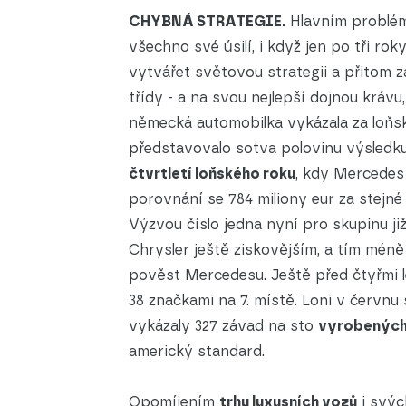
CHYBNÁ STRATEGIE.
Hlavním probléme
všechno své úsilí, i když jen po tři rok
vytvářet světovou strategii a přitom 
třídy - a na svou nejlepší dojnou krávu
německá automobilka vykázala za loňský
představovalo sotva polovinu výsledku 
čtvrtletí loňského roku
, kdy Mercedes 
porovnání se 784 miliony eur za stejné
Výzvou číslo jedna nyní pro skupinu již
Chrysler ještě ziskovějším, a tím méně 
pověst Mercedesu. Ještě před čtyřmi l
38 značkami na 7. místě. Loni v červnu
vykázaly 327 závad na sto
vyrobenýc
americký standard.
Opomíjením
trhu luxusních vozů
i svýc