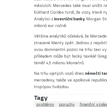
měsících. Mercedes také musí snížit n
Eckhard Cordes tvrdí, že vozy, které nyn
Analytici z
investiční banky
Morgan Stan
milionů eur ročně.
Většina analytiků očekává, že Mercedes
ztracené klienty zpět. Jednou z nejobt
svou dominantní pozici na trhu taxi vy
příkladem může být řecký taxikář Grego
téměř 4,5 milionu kilometrů.
Na trhu ojetých vozů dnes
němečtí tax
mercedesy, takže ve spolkové republice
trojcípou hvězdou.
Tagy
problémy
poruchy
finanční výsle