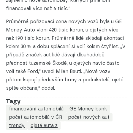
zájmem o nové automobily, kterých jsme loni
financovali více než 6 tisíc.“
Průměrná pořizovací cena nových vozů byla u GE
Money Auto vloni 420 tisíc korun, u ojetých více
než 190 tisíc korun. Průměrně lidé skládají akontaci
kolem 30 % a dobu splácení si volí kolem čtyř let. „V
případě značek aut lidé dávají dlouhodobě
přednost tuzemské Škodě, u ojetých navíc často
volí také Ford,“ uvedl Milan Beutl. „Nové vozy
přitom kupují především firmy a podnikatelé, ojeté
spíše občané,“ dodal.
Tagy
financování automobilů
GE Money bank
počet automobilů v ČR
počet nových aut
trendy
ojetá auta z