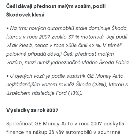
Češi dávají přednost malým vozům, podíl
Škodovek klesá
• Na trhu nových automobilů stále dominuje Škoda,
kterou v roce 2007 zvolilo 37 % motoristů. Její podíl
však klesá, neboť v roce 2006 činil 42 %. V téměř
polovině případů dávají Češi přednost malým
vozům, mezi nimiž jednoznačně vládne Škoda Fabia.
• U ojetých vozů je podle statistik GE Money Auto
nejžádanějším vozem rovněž Škoda (23%), kterou s
úspěchem následuje Ford (13%).
Výsledky za rok 2007
Společnost GE Money Auto v roce 2007 poskytla
finance na nákup 38 489 automobilů v souhrnné