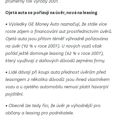
průměrný rok výroby 2001.
Ojetá auta se pořizují na úvěr, nová na leasing
• Výsledky GE Money Auto naznačují, že stále více
roste zájem o financování aut prostřednictvím úvěrů.
Ojetá auta jsou přitom téměř výhradně pořizována
na úvěr (92 % v roce 2007). U nových vozů však
pořád ještě dominuje leasing (62 % v roce 2007),
který využívají z daňových důvodů zejména firmy.
• Lidé dávají při koupi auta přednost úvěrům před
leasingem z několika důvodů: jsou ihned vlastníkem
vozu a u ojetého automobilu nemusí platit havarijní
pojištění.
• Obecně lze tedy říci, že úvěr je výhodnější pro
občany a leasing pro podnikatele.