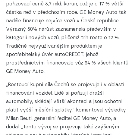
pořizovací ceně 8,7 mld. korun, což je o 17 % větší
částka než v předchozím roce. GE Money Auto tak
nadále financuje nejvíce vozů v České republice.
Výrazný 80% nárůst zaznamenala především v
kategorii nových vozů, přičemž trh roste o 12 %.
Tradičně nejvyužívanějším produktem je
spotřebitelský úvěr autoCREDIT, jehož
prostřednictvím financovalo vůz 84 % všech klientů
GE Money Auto.
„Rostoucí kupní síla Čechů se projevuje i v oblasti
financování vozidel. Lidé si pořizují dražší
automobily, skládají větší akontaci a jsou ochotni
platit vyšší měsíční splátky,“ komentoval výsledky
Milan Beutl, generální ředitel GE Money Auto, a
dodal: „Tento vývoj se projevuje také zvýšeným