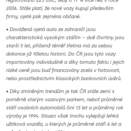
registrováno 223 tisíc, tedy o 17 % více než v roce
2006. Stále platí, že nové vozy kupují především
firmy, ojeté pak zejména občané.
• Dovážená ojetá auta ze zahraničí jsou
charakteristická vysokým stářím – dvě čtvrtiny jsou
starší 5 let, přičemž téměř třetina má za sebou
dokonce již 10letou historii. Do ČR jsou tyto vozy
importovány individuálně a díky tomuto faktu i jejich
nízké ceně jsou buď financovány zcela v hotovosti,
nebo prostřednictvím klasických bankovních úvěrů.
• Díky zmíněným trendům je tak ČR stále zemí s
poměrně starým vozovým parkem, neboť průměrné
stáří osobních automobilů činí 13 let a průměrný rok
výroby je 1994. Situaci však trochu vylepšují lehká
užitková vozidla, u kterých je průměrné stáří 6 let a