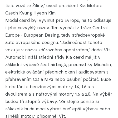
tisíc vozů ze Žiliny," uvedl prezident Kia Motors
Czech Kyung Hyeon Kim.
Model cee'd byl vyvinut pro Evropu, na to odkazuje
i jeho nezvyklý název. Ten vychází z fráze Central
Europe - European Desing, tedy středoevropské
auto evropského designu. "Jedinečnost tohoto
vozu je v názvu zdůrazněna apostrofem," dodal Vít.
Automobil nižší střední třídy Kia cee'd má již v
základní výbavě šest airbagů, pneumatiky Michelin,
elektrické ovládání předních oken i audiosystém s
přehráváním CD a MP3 nebo palubní počítač. Bude
k dostání s benzínovými motory 1.4, 1.6 a s
dvoulitrem a s naftovými motory 1.6 a 2.0. Na výběr
budou tři stupně výbavy. "Za stejné peníze si
zákazník bude moci vybrat buď lepší výbavu nebo
silnější motor," připomněl Vít.