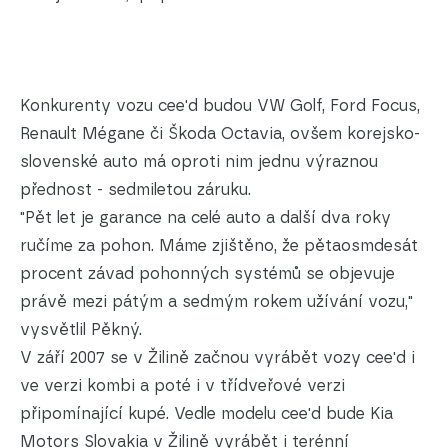
Konkurenty vozu cee'd budou VW Golf, Ford Focus,
Renault Mégane či Škoda Octavia, ovšem korejsko-
slovenské auto má oproti nim jednu výraznou
přednost - sedmiletou záruku.
"Pět let je garance na celé auto a další dva roky
ručíme za pohon. Máme zjištěno, že pětaosmdesát
procent závad pohonných systémů se objevuje
právě mezi pátým a sedmým rokem užívání vozu,"
vysvětlil Pěkný.
V září 2007 se v Žilině začnou vyrábět vozy cee'd i
ve verzi kombi a poté i v třídveřové verzi
připomínající kupé. Vedle modelu cee'd bude Kia
Motors Slovakia v Žilině vyrábět i terénní