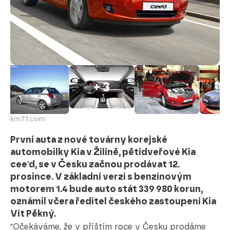
+ 3
km77.com
První auta z nové továrny korejské
automobilky Kia v Žilině, pětidveřové Kia
cee'd, se v Česku začnou prodávat 12.
prosince. V základní verzi s benzínovým
motorem 1.4 bude auto stát 339 980 korun,
oznámil včera ředitel českého zastoupení Kia
Vít Pěkný.
"Očekáváme, že v příštím roce v Česku prodáme