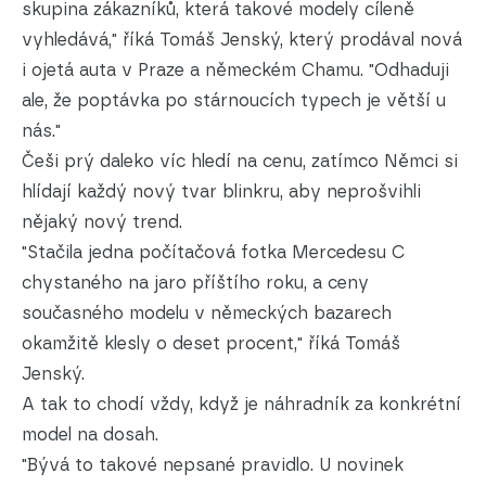
skupina zákazníků, která takové modely cíleně
vyhledává," říká Tomáš Jenský, který prodával nová
i ojetá auta v Praze a německém Chamu. "Odhaduji
ale, že poptávka po stárnoucích typech je větší u
nás."
Češi prý daleko víc hledí na cenu, zatímco Němci si
hlídají každý nový tvar blinkru, aby neprošvihli
nějaký nový trend.
"Stačila jedna počítačová fotka Mercedesu C
chystaného na jaro příštího roku, a ceny
současného modelu v německých bazarech
okamžitě klesly o deset procent," říká Tomáš
Jenský.
A tak to chodí vždy, když je náhradník za konkrétní
model na dosah.
"Bývá to takové nepsané pravidlo. U novinek