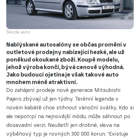
Škoda auto
Nablýskané autosalóny se občas promění v
outletové prodejny nabízející hezké, ale už
poněkud okoukané zboží. Koupě modelu,
jehož výroba končí, bývá cenově výhodná.
Jako budoucí ojetina je však takové auto
mnohem méně atraktivní.
Do zahájení prodeje nové generace Mitsubishi
Pajero zbývají už jen týdny. Terénní legenda v
novém kabátě chce stihnout vánoční svátky. Kdo si
ale nepotrpí na nejnovější módu, může sáhnout po
dosavadní verzi. Neušetří jen drobné, sleva na
výběhový typ je rovných 300 000 korun. "Existuje