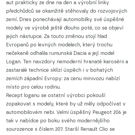
aut prakticky ze dne na den a výrobní linky
předchůdců se okamžitě stěhovaly do rozvojových
zemí. Dnes ponechávají automobilky své úspěšné
modely ve výrobě ještě dlouho poté, co se objeví
jejich nástupce. Za touto změnou stojí hlad
Evropanů po levných modelech, který trochu
nečekaně odhalila rumunská Dacia a její model
Logan. Ten navzdory nemoderní hranaté karosérii a
zastaralé technice sklízí úspěch i v bohatých
zemích západní Evropy: za cenu minivozu nabízí
místo pro celou rodinu.
Recept loganu se ostatní výrobci pokouší
zopakovat s modely, které by už měly odpočívat v
automobilovém nebi. Velmi úspěšný Peugeot 206 je
tak v nabídce po boku svého modernějšího
sourozence s číslem 207. Starší Renault Clio se