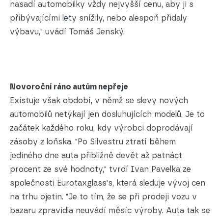
nasadí automobilky vždy nejvyšší cenu, aby ji s
přibývajícími lety snížily, nebo alespoň přidaly
výbavu," uvádí Tomáš Jenský.
Novoroční ráno autům nepřeje
Existuje však období, v němž se slevy nových
automobilů netýkají jen dosluhujících modelů. Je to
začátek každého roku, kdy výrobci doprodávají
zásoby z loňska. "Po Silvestru ztratí během
jediného dne auta přibližně devět až patnáct
procent ze své hodnoty," tvrdí Ivan Pavelka ze
společnosti Eurotaxglass's, která sleduje vývoj cen
na trhu ojetin. "Je to tím, že se při prodeji vozu v
bazaru zpravidla neuvádí měsíc výroby. Auta tak se