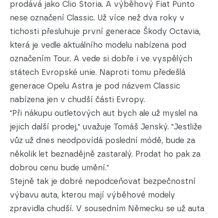
prodává jako Clio Storia. A výběhový Fiat Punto
nese označení Classic. Už více než dva roky v
tichosti přesluhuje první generace Škody Octavia,
která je vedle aktuálního modelu nabízena pod
označením Tour. A vede si dobře i ve vyspělých
státech Evropské unie. Naproti tomu předešlá
generace Opelu Astra je pod názvem Classic
nabízena jen v chudší části Evropy.
"Při nákupu outletových aut bych ale už myslel na
jejich další prodej," uvažuje Tomáš Jenský. "Jestliže
vůz už dnes neodpovídá poslední módě, bude za
několik let beznadějně zastaralý. Prodat ho pak za
dobrou cenu bude umění."
Stejně tak je dobré nepodceňovat bezpečnostní
výbavu auta, kterou mají výběhové modely
zpravidla chudší. V sousedním Německu se už auta