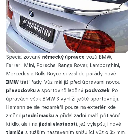
Specializovaný
německý úpravce
vozů BMW,
Ferrari, Mini, Porsche, Range Rover, Lamborghini,
Mercedes a Rolls Royce si vzal do parády nové
BMW
třetí řady. Vůz měl již před úpravami novou
převodovku
a sportovně laděný
podvozek
. Po
úpravách však BMW 3 vyhlíží ještě sportovněji.
Hamann se ale nezaměřil pouze na exteriér kde
změnil
přední masku
a přidal zadní malé přítlačné
křídlo, ale i na
jízdní vlastnosti
, jež vylepšují nové
tlumiče
s tužším nastavením snižující vůz o 35 mm.