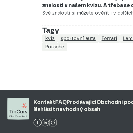
znalosti v našem kvízu. A třeba se
Své znalosti si můžete ověřit i v další
Tagy
kvíz
sportovní auta
Ferrari
Lam
Porsche
Kontakt
FAQ
Prodávající
Obchodní po
Nahlásit nevhodný obsah