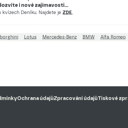
 dozvíte i nové zajímavosti…
ch kvízech Deníku. Najdete je
ZDE
.
borghini
Lotus
Mercedes-Benz
BMW
Alfa Romeo
dmínky
Ochrana údajů
Zpracování údajů
Tiskové zp