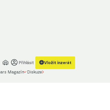
Přihlásit
Vložit inzerát
ars Magazín
Diskuze