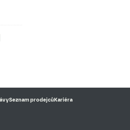
rávy
Seznam prodejců
Kariéra