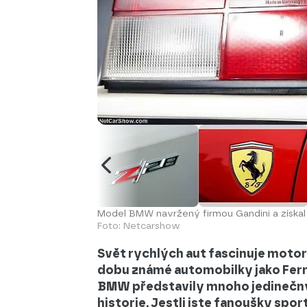
Model BMW navržený firmou Gandini a získal p
Foto: Netcarshow
Svět rychlých aut fascinuje motori
dobu známé automobilky jako Ferr
BMW představily mnoho jedinečnýc
historie. Jestli jste fanoušky spor