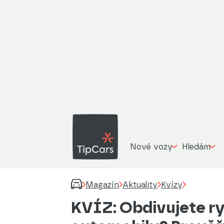
Nové vozy
Hledám
Magazín
Aktuality
Kvízy
KVÍZ: Obdivujete ry