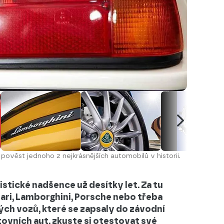
ověst jednoho z nejkrásnějších automobilů v historii.
stické nadšence už desítky let. Za tu
ari, Lamborghini, Porsche nebo třeba
h vozů, které se zapsaly do závodní
tovních aut, zkuste si otestovat své