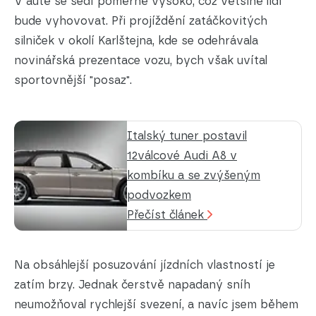
V autě se sedí poměrně vysoko, což většině lidí
bude vyhovovat. Při projíždění zatáčkovitých
silniček v okolí Karlštejna, kde se odehrávala
novinářská prezentace vozu, bych však uvítal
sportovnější "posaz".
Italský tuner postavil
12válcové Audi A8 v
kombíku a se zvýšeným
podvozkem
Přečíst článek
Na obsáhlejší posuzování jízdních vlastností je
zatím brzy. Jednak čerstvě napadaný sníh
neumožňoval rychlejší svezení, a navíc jsem během