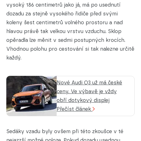
vysoký 186 centimetrů jako já, má po usednutí
dozadu za stejně vysokého řidiče před svými
koleny šest centimetrů volného prostoru a nad
hlavou právě tak velkou vrstvu vzduchu. Sklop
opěradla lze měnit v sedmi postupných krocích.
Vhodnou polohu pro cestování si tak nalezne určitě
každý.
Nové Audi Q3 už má české
ceny. Ve výbavě je vždy
obří dotykový displej
Přečíst článek
Sedáky vzadu byly ovšem při této zkoušce v té
nejazzší možné poloze. Pokud dozadu usednou