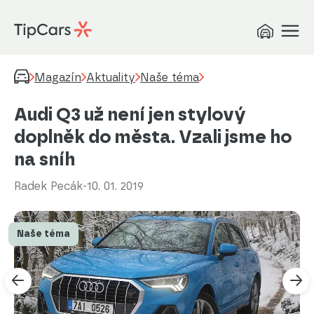
Magazín
Aktuality
Naše téma
Audi Q3 už není jen stylový
doplněk do města. Vzali jsme ho
na sníh
Radek Pecák
-
10. 01. 2019
Naše téma