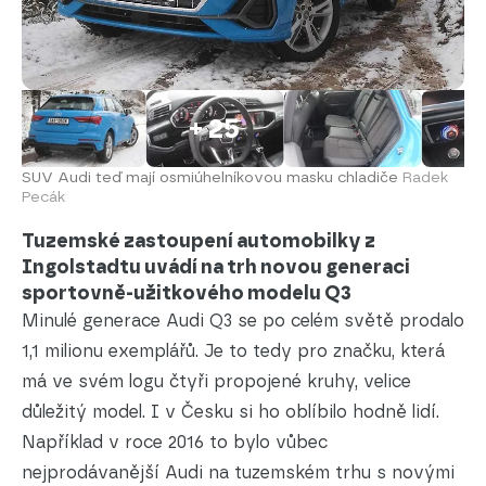
+ 25
SUV Audi teď mají osmiúhelníkovou masku chladiče
Radek
Pecák
Tuzemské zastoupení automobilky z
Ingolstadtu uvádí na trh novou generaci
sportovně-užitkového modelu Q3
Minulé generace Audi Q3 se po celém světě prodalo
1,1 milionu exemplářů. Je to tedy pro značku, která
má ve svém logu čtyři propojené kruhy, velice
důležitý model. I v Česku si ho oblíbilo hodně lidí.
Například v roce 2016 to bylo vůbec
nejprodávanější Audi na tuzemském trhu s novými