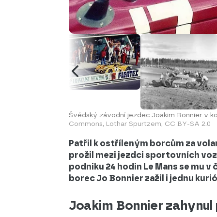
Švédský závodní jezdec Joakim Bonnier v kok
Commons, Lothar Spurtzem, CC BY-SA 2.0
Patřil k ostříleným borcům za vol
prožil mezi jezdci sportovních voz
podniku 24 hodin Le Mans se mu v 
borec Jo Bonnier zažil i jednu kurió
Joakim Bonnier zahynul 