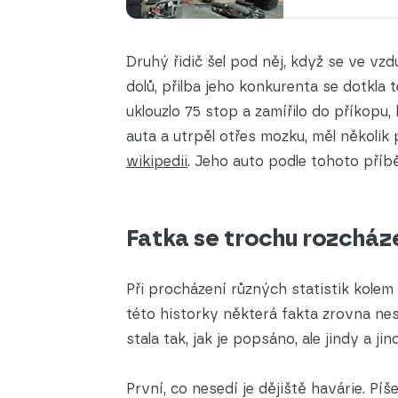
Druhý řidič šel pod něj, když se ve vzd
dolů, přilba jeho konkurenta se dotkla 
uklouzlo 75 stop a zamířilo do příkopu,
auta a utrpěl otřes mozku, měl několik 
wikipedii
. Jeho auto podle tohoto příb
Fatka se trochu rozcháze
Při procházení různých statistik kolem 
této historky některá fakta zrovna nes
stala tak, jak je popsáno, ale jindy a jin
První, co nesedí je dějiště havárie. Píše