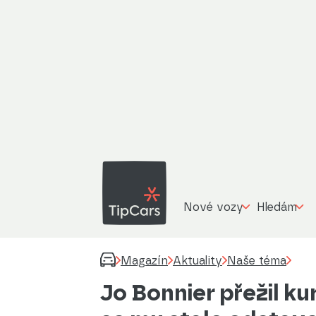
Nové vozy
Hledám
Magazín
Aktuality
Naše téma
Jo Bonnier přežil ku