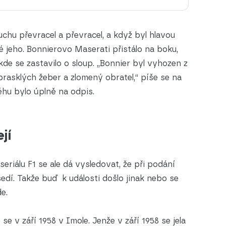
uchu převracel a převracel, a když byl hlavou
té jeho. Bonnierovo Maserati přistálo na boku,
 kde se zastavilo o sloup. „Bonnier byl vyhozen z
prasklých žeber a zlomený obratel,“ píše se na
ěhu bylo úplně na odpis.
jí
seriálu F1 se ale dá vysledovat, že při podání
edí. Takže buď k události došlo jinak nebo se
de.
 se v září 1958 v Imole. Jenže v září 1958 se jela