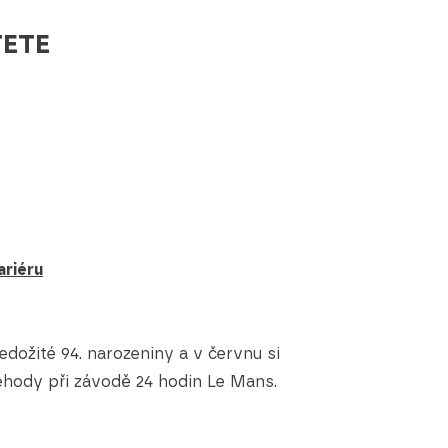
TETE
ariéru
edožité 94. narozeniny a v červnu si
ehody při závodě 24 hodin Le Mans.