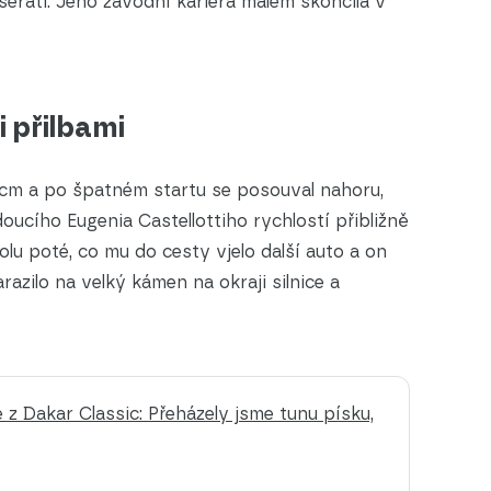
serati. Jeho závodní kariéra málem skončila v
li přilbami
ccm a po špatném startu se posouval nahoru,
oucího Eugenia Castellottiho rychlostí přibližně
olu poté, co mu do cesty vjelo další auto a on
azilo na velký kámen na okraji silnice a
z Dakar Classic: Přeházely jsme tunu písku,