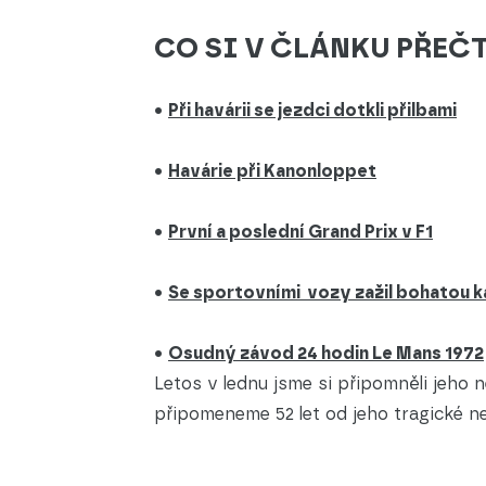
CO SI V ČLÁNKU PŘEČ
•
Při havárii se jezdci dotkli přilbami
•
Havárie při Kanonloppet
•
První a poslední Grand Prix v F1
•
Se sportovními vozy zažil bohatou k
•
Osudný závod 24 hodin Le Mans 1972
Letos v lednu jsme si připomněli jeho n
připomeneme 52 let od jeho tragické n