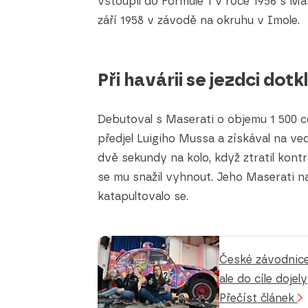
vstoupil do Formule 1 v roce 1956 s Ma
září 1958 v závodě na okruhu v Imole.
Při havárii se jezdci dotk
Debutoval s Maserati o objemu 1 500 
předjel Luigiho Mussa a získával na ved
dvě sekundy na kolo, když ztratil kontr
se mu snažil vyhnout. Jeho Maserati nar
katapultovalo se.
České závodnice 
ale do cíle dojely
Přečíst článek