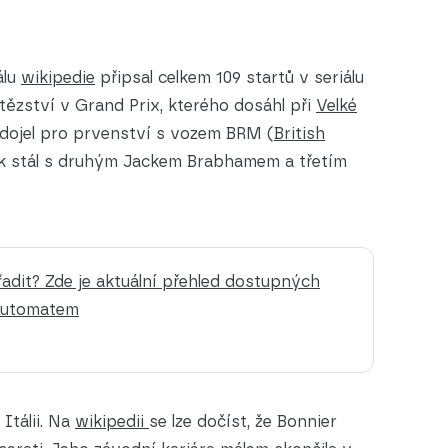
álu
wikipedie
připsal celkem 109 startů v seriálu
ítězství v Grand Prix, kterého dosáhl při
Velké
i dojel pro prvenství s vozem BRM (
British
tak stál s druhým Jackem Brabhamem a třetím
adit? Zde je aktuální přehled dostupných
automatem
 Itálii. Na
wikipedii
se lze dočíst, že Bonnier