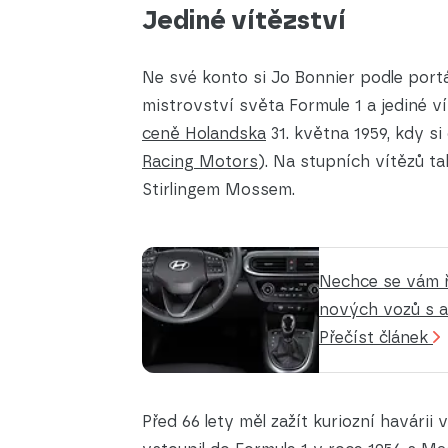
Jediné vítězství
Ne své konto si Jo Bonnier podle port
mistrovství světa Formule 1 a jediné v
ceně Holandska
31. května 1959, kdy s
Racing Motor
s
). Na stupních vítězů 
Stirlingem Mossem.
Nechce se vám ř
nových vozů s 
Přečíst článek
Před 66 lety měl zažít kuriozní havárii v