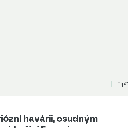
TipC
riózní havárii, osudným