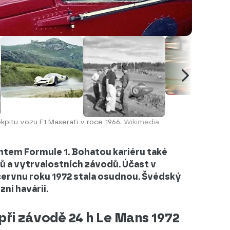
pitu vozu F1 Maserati v roce 1966.
Wikimedia
antem Formule 1. Bohatou kariéru také
ů a vytrvalostních závodů. Účast v
červnu roku 1972 stala osudnou. Švédský
zní havárii.
při závodě 24 h Le Mans 1972