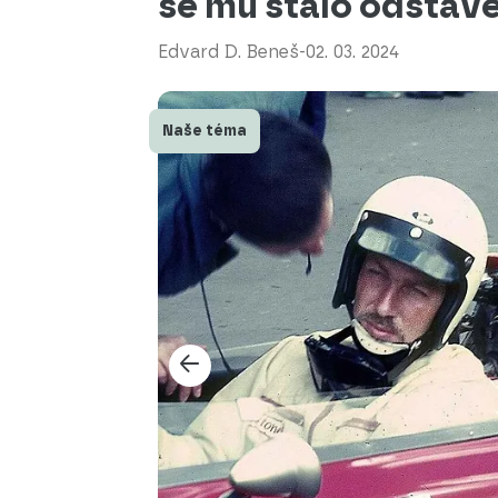
se mu stalo odstaven
Edvard D. Beneš
-
02. 03. 2024
Naše téma