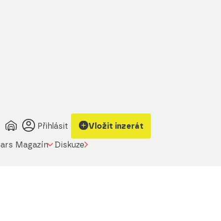
Přihlásit
Vložit inzerát
ars Magazín
Diskuze