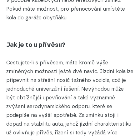
v podobě kabelových nebo řetězových zámků.
Pokud máte možnost, pro přenocování umístěte
kola do garáže obytňáku.
Jak je to u přívěsu?
Cestujete-li s přívěsem, máte kromě výše
zmíněných možností ještě dvě navíc. Jízdní kola lze
připevnit na střešní nosič tažného vozidla, což je
jednoduché univerzální řešení. Nevýhodou může
být obtížnější upevňování a také významné
zvýšení aerodynamického odporu, které se
podepíše na vyšší spotřebě. Za zmínku stojí i
dopad na stabilitu auta, jehož jízdní charakteristiku
už ovlivňuje přívěs, řízení si tedy vyžádá více