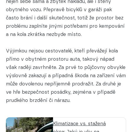
nejen sebe sama a zbytek nákladu, ale i stěny
obytného vozu. Přepravě bicyklů v garáži pak
často brání i další skutečnost, totiž že prostor bez
problému zaplníte jinými potřebami pro kempování
a na kola zkrátka nezbyde místo.
Výjimkou nejsou cestovatelé, kteří převážejí kola
přímo v obytném prostoru auta, takový nápad
však raději zavrhněte. Za prvé to půjčovny obvykle
výslovně zakazují a případná škoda na zařízení vám
může dovolenou nepříjemně prodražit. Za druhé je
ve hře bezpečnost posádky, zejména v případě
prudkého brzdění či nárazu.
Klimatizace vs. stažená
okna: Jaký je vliv na