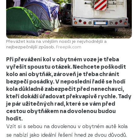
Převážet kola na vnějším nosiči je nejvhodnější a
nejbezpečnější způsob.
Freepik.com
Při převážení kol v obytném voze je třeba
vyřešit spoustu otázek. Nechcete poškodit
kolo ani obytňák, zároveň je třeba chránit
bezpečí posádky. V neposlední řadě se hodí
kola důkladně zabezpečit před nenechavci,
kteří dokáží úřadovat překvapivě rychle. Tady
je pár užitečných rad, které se vám před
cestou obytňákem na dovolenou budou
hodit.
Vzít si s sebou na dovolenou v obytném autě kola
se nabízí jako ideální řešení hned ze dvou důvodů.