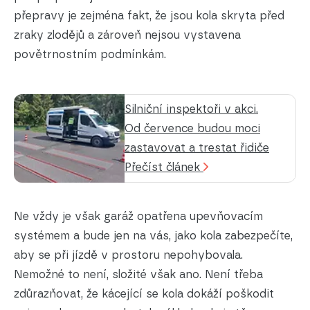
přepravy je zejména fakt, že jsou kola skryta před
zraky zlodějů a zároveň nejsou vystavena
povětrnostním podmínkám.
Silniční inspektoři v akci.
Od července budou moci
zastavovat a trestat řidiče
Přečíst článek
Ne vždy je však garáž opatřena upevňovacím
systémem a bude jen na vás, jako kola zabezpečíte,
aby se při jízdě v prostoru nepohybovala.
Nemožné to není, složité však ano. Není třeba
zdůrazňovat, že kácející se kola dokáží poškodit