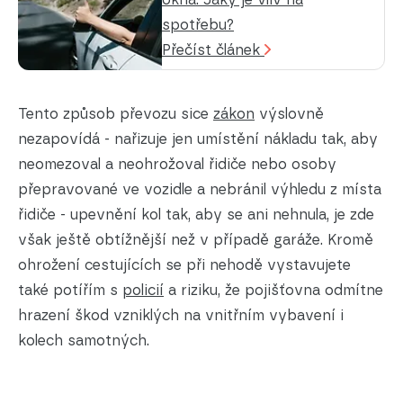
spotřebu?
Přečíst článek
Tento způsob převozu sice
zákon
výslovně
nezapovídá - nařizuje jen umístění nákladu tak, aby
neomezoval a neohrožoval řidiče nebo osoby
přepravované ve vozidle a nebránil výhledu z místa
řidiče - upevnění kol tak, aby se ani nehnula, je zde
však ještě obtížnější než v případě garáže. Kromě
ohrožení cestujících se při nehodě vystavujete
také potířím s
policií
a riziku, že pojišťovna odmítne
hrazení škod vzniklých na vnitřním vybavení i
kolech samotných.