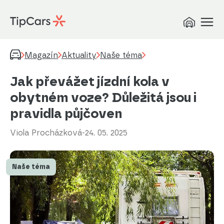
Magazín
Aktuality
Naše téma
Jak převážet jízdní kola v
obytném voze? Důležitá jsou i
pravidla půjčoven
Viola Procházková
-
24. 05. 2025
Naše téma