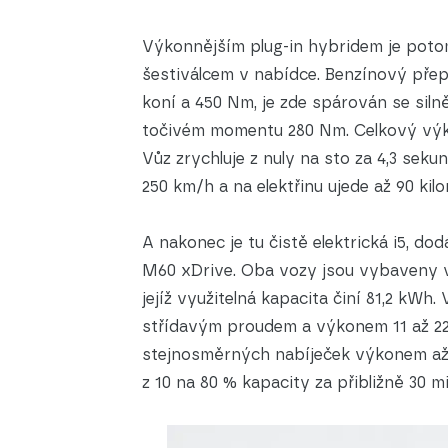
Výkonnějším plug-in hybridem je potom
šestiválcem v nabídce. Benzínový přepl
koní a 450 Nm, je zde spárován se sil
točivém momentu 280 Nm. Celkový výko
Vůz zrychluje z nuly na sto za 4,3 sek
250 km/h a na elektřinu ujede až 90 kil
A nakonec je tu čistě elektrická i5, do
M60 xDrive. Oba vozy jsou vybaveny 
jejíž využitelná kapacita činí 81,2 kWh
střídavým proudem a výkonem 11 až 22 k
stejnosměrných nabíječek výkonem až 
z 10 na 80 % kapacity za přibližně 30 mi