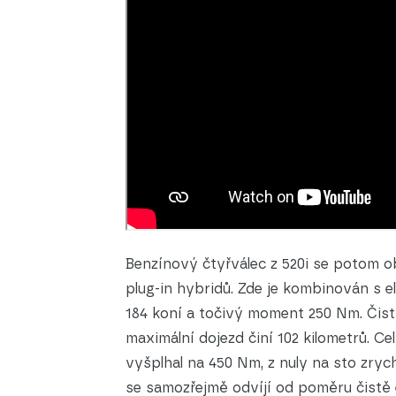
Benzínový čtyřválec z 520i se potom obj
plug-in hybridů. Zde je kombinován s 
184 koní a točivý moment 250 Nm. Čistě 
maximální dojezd činí 102 kilometrů. C
vyšplhal na 450 Nm, z nuly na sto zrych
se samozřejmě odvíjí od poměru čistě e