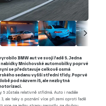
 vyrobilo BMW aut ve svojí řadě 5. Jedna
ad nabídky Mnichovské automobilky poprvé
a nyní se představuje celkově osmá
ského sedanu vyšší střední třídy. Poprvé
podobě pod názvem i5, ale nezbytná
motorizaci.
 5 zůstala relativně střídmá. Auto i nadále
3, ale taky o poznání více při zemi oproti řadě
sti sice na jednu stranu narostly, na druhou