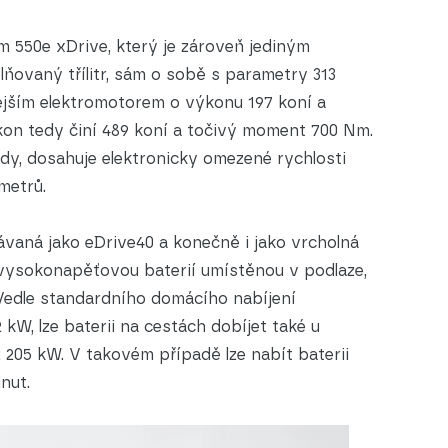
 550e xDrive, který je zároveň jediným
ňovaný třílitr, sám o sobě s parametry 313
nějším elektromotorem o výkonu 197 koní a
n tedy činí 489 koní a točivý moment 700 Nm.
undy, dosahuje elektronicky omezené rychlosti
ometrů.
dávaná jako eDrive40 a konečně i jako vrcholná
vysokonapěťovou baterií umístěnou v podlaze,
. Vedle standardního domácího nabíjení
W, lze baterii na cestách dobíjet také u
205 kW. V takovém případě lze nabít baterii
nut.