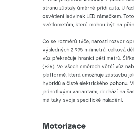
stranu zůstaly úměrné přídi auta. U řa
osvětlení ledvinek LED rámečkem. Toto
světlometům, které mohou být na přání
Co se rozměrů týče, narostl rozvor opr
výsledných 2 995 milimetrů, celková dél
vůz překračuje hranici pěti metrů. Šířka
(+36). Ve všech směrech větší vůz nabí
platformě, která umožňuje zástavbu jak
hybridů a čistě elektrického pohonu. 
jednotlivými variantami, dochází na š
má taky svoje specifické naladění.
Motorizace