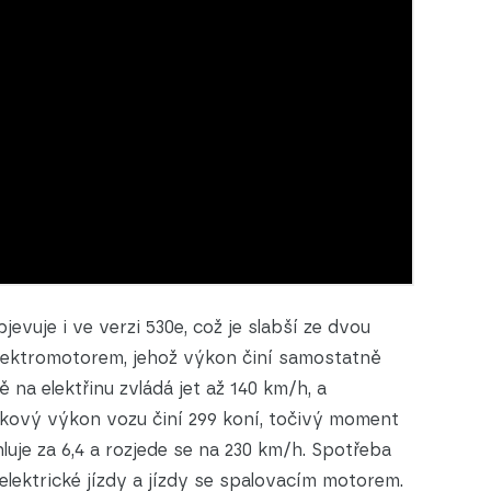
evuje i ve verzi 530e, což je slabší ze dvou
elektromotorem, jehož výkon činí samostatně
na elektřinu zvládá jet až 140 km/h, a
elkový výkon vozu činí 299 koní, točivý moment
luje za 6,4 a rozjede se na 230 km/h. Spotřeba
lektrické jízdy a jízdy se spalovacím motorem.