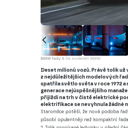
BMW řady 5
Se svolením BMW
Deset milionů vozů. Právě tolik už
z nejdůležitějších modelových ř
spatřila světlo světa v roce 1972 
generace nejúspěšnějšího manažer
přijíždí na trh v čistě elektrické 
elektrifikace se nevyhnula žádné 
Staromilce potěší, že nová podoba řady
působí opulentněji než kompaktní řada 
7. Tolik propírané ledvinky v přední čá