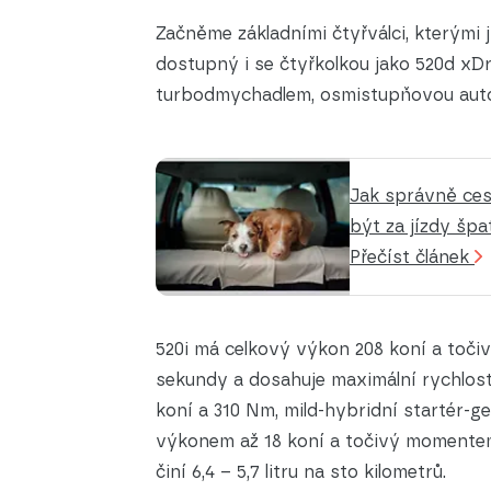
Začněme základními čtyřválci, kterými 
dostupný i se čtyřkolkou jako 520d xD
turbodmychadlem, osmistupňovou auto
Jak správně ces
být za jízdy špa
Přečíst článek
520i má celkový výkon 208 koní a točiv
sekundy a dosahuje maximální rychlos
koní a 310 Nm, mild-hybridní startér-
výkonem až 18 koní a točivý momente
činí 6,4 – 5,7 litru na sto kilometrů.