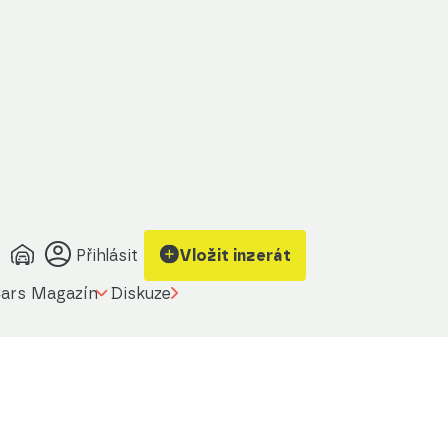
Přihlásit
Vložit inzerát
ars Magazín
Diskuze