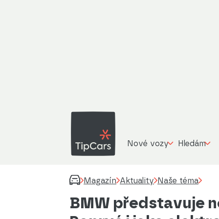
Nové vozy
Hledám
Magazín
Aktuality
Naše téma
BMW představuje no