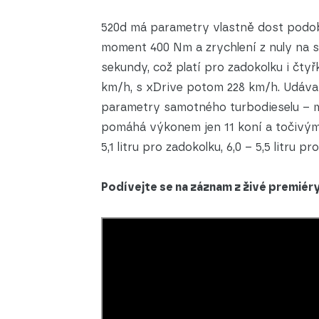
520d má parametry vlastně dost podobn
moment 400 Nm a zrychlení z nuly na s
sekundy, což platí pro zadokolku i čtyř
km/h, s xDrive potom 228 km/h. Udáv
parametry samotného turbodieselu – mil
pomáhá výkonem jen 11 koní a točivý
5,1 litru pro zadokolku, 6,0 – 5,5 litru pr
Podívejte se na záznam z živé premiér