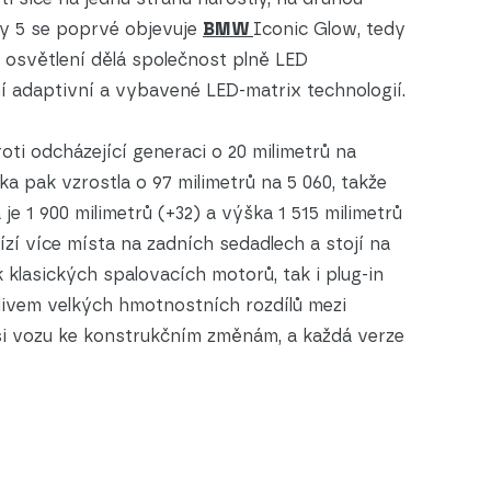
dy 5 se poprvé objevuje
BMW
Iconic Glow, tedy
 osvětlení dělá společnost plně LED
 adaptivní a vybavené LED-matrix technologií.
oti odcházející generaci o 20 milimetrů na
ka pak vzrostla o 97 milimetrů na 5 060, takže
 je 1 900 milimetrů (+32) a výška 1 515 milimetrů
zí více místa na zadních sedadlech a stojí na
 klasických spalovacích motorů, tak i plug-in
Vlivem velkých hmotnostních rozdílů mezi
asi vozu ke konstrukčním změnám, a každá verze