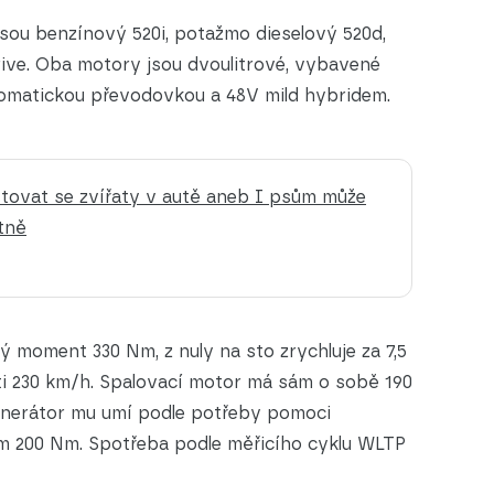
jsou benzínový 520i, potažmo dieselový 520d,
rive. Oba motory jsou dvoulitrové, vybavené
matickou převodovkou a 48V mild hybridem.
tovat se zvířaty v autě aneb I psům může
tně
ý moment 330 Nm, z nuly na sto zrychluje za 7,5
ti 230 km/h. Spalovací motor má sám o sobě 190
generátor mu umí podle potřeby pomoci
m 200 Nm. Spotřeba podle měřicího cyklu WLTP