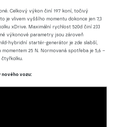
é. Celkový výkon činí 197 koní, točivý
to je vlivem vyššího momentu dokonce jen 7,3
kolku xDrive. Maximální rychlost 520d činí 233
ané výkonové parametry jsou zároveň
d-hybridní startér-generátor je zde slabší,
m momentem 25 N. Normovaná spotřeba je 5,6 –
o čtyřkolku.
y nového vozu: