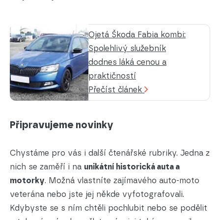
Ojetá Škoda Fabia kombi:
Spolehlivý služebník
dodnes láká cenou a
praktičností
Přečíst článek
Připravujeme novinky
Chystáme pro vás i další čtenářské rubriky. Jedna z
nich se zaměří i na
unikátní historická auta a
motorky
. Možná vlastníte zajímavého auto-moto
veterána nebo jste jej někde vyfotografovali.
Kdybyste se s ním chtěli pochlubit nebo se podělit