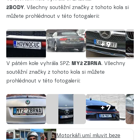
2BODY
. Všechny soutěžní značky z tohoto kola si
můžete prohlédnout v této fotogalerii:
+ 9
V pátém kole vyhrála SPZ:
MY2 ZBRNA
. Všechny
soutěžní značky z tohoto kola si můžete
prohlédnout v této fotogalerii:
+ 7
Motorkáři umí mluvit beze