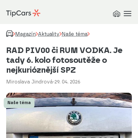
Magazín
Aktuality
Naše téma
RAD PIV00 či RUM VODKA. Je
tady 6. kolo fotosoutěže o
nejkurióznější SPZ
Miroslava Jindrová
-
29. 04. 2026
Naše téma