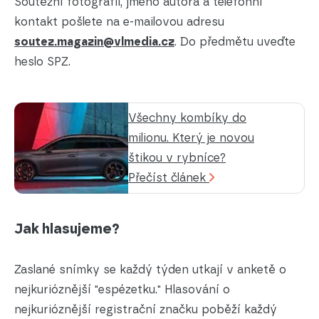
Soutěžní fotografii, jméno autora a telefonní
kontakt pošlete na e-mailovou adresu
soutez.magazin@vlmedia.cz
. Do předmětu uveďte
heslo SPZ.
Všechny kombíky do
milionu. Který je novou
štikou v rybníce?
Přečíst článek
Jak hlasujeme?
Zaslané snímky se každý týden utkají v anketě o
nejkurióznější "espézetku." Hlasování o
nejkurióznější registrační značku poběží každý