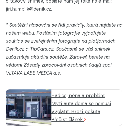
o takový snímek, pošlete nám jej také na e-mail:
jiri.humplik@denik.cz
.
*
Soutěžní hlasování se řídí pravidly
, která najdete na
našem webu. Posláním fotografie vyjadřujete
souhlas se zveřejněním fotografie na platformách
Deník.cz
a
TipCars.cz
. Současně se váš snímek
zúčastňuje aktuální soutěže.
Zároveň berete na
vědomí
Zásady zpracování osobních údajů
spol.
VLTAVA LABE MEDIA a.s.
Hadice, pěna a problém:
Mytí auta doma se nemusí
vyplatit. Hrozí pokuta
Přečíst článek