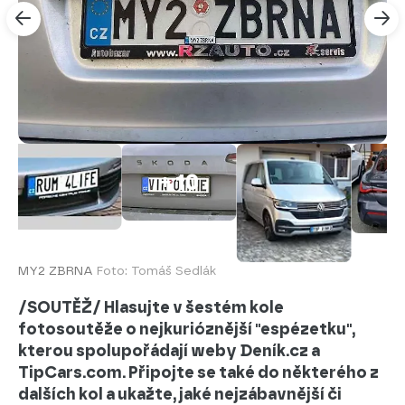
+ 10
MY2 ZBRNA
Foto: Tomáš Sedlák
/SOUTĚŽ/ Hlasujte v šestém kole
fotosoutěže o nejkurióznější "espézetku",
kterou spolupořádají weby Deník.cz a
TipCars.com. Připojte se také do některého z
dalších kol a ukažte, jaké nejzábavnější či