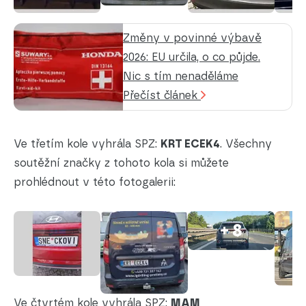
Změny v povinné výbavě
2026: EU určila, o co půjde.
Nic s tím nenaděláme
Přečíst článek
Ve třetím kole vyhrála SPZ:
KRT ECEK4
. Všechny
soutěžní značky z tohoto kola si můžete
prohlédnout v této fotogalerii:
+ 8
Ve čtvrtém kole vyhrála SPZ:
MAM