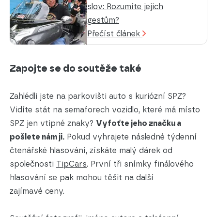
slov: Rozumíte jejich
gestům?
Přečíst článek
Zapojte se do soutěže také
Zahlédli jste na parkovišti auto s kuriózní SPZ?
Vidíte stát na semaforech vozidlo, které má místo
SPZ jen vtipné znaky?
Vyfoťte jeho značku a
pošlete nám ji.
Pokud vyhrajete následné týdenní
čtenářské hlasování, získáte malý dárek od
společnosti
TipCars
. První tři snímky finálového
hlasování se pak mohou těšit na další
zajímavé ceny.