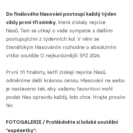
Do finálového hlasování postoupí každý týden
vždy první tři snímky
, které získaly nejvíce
hlasů. Tam se utkají o vaše sympatie s dalšími
postupujícími z týdenních kol. V něm se
čtenářským hlasováním rozhodne o absolutním
vítězi soutěže O nejkurióznější SPZ 2026.
První tři finalisty, ketří získají nejvíce hlasů,
odměníme další krásnou cenou. Hlasování na webu
je nastaveno tak, aby vašemu favoritovi mohl
poslat hlas opravdu každý, kdo chce. Hrajte prosím
fér.
FOTOGALERIE / Prohlédněte si loňské soutěžní
"espézetky":