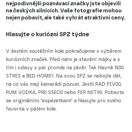
nejpodivnější poznávací značky jste objevili
na českých silnicích. Vaše fotografie mohou
nejen pobavit, ale také vyhrát atraktivní ceny.
Hlasujte o kuriózní SPZ týdne
V šestém soutěžním kole pokračujeme s výběrem
kuriózních značek. Před námi je stavění májky a s
tím i oslavy s pár promile na závěr. Tak hlavně N00
STRES a BED HOME1. Na svou SPZ se nebojte dát,
na co vás mají kamarádi pozvat. Jestli RAD PIV00,
RUM VODKA, PR0 SSEC0 nebo FER NET90. Pobavte
se originálními "espézetkami" a hlasujte pro svého
favorita v pátém kole.