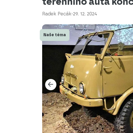
terénního auta konči
Radek Pecák
-
29. 12. 2024
Naše téma