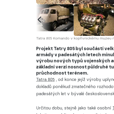
Tatra 805 Komando v kopřivnickému muzeu n
Projekt Tatry 805 byl součástí ve
armády v padesátých letech minul
výrobu nových typů vojenských au
základní verzi nosnost půldruhé t
průchodnost terénem.
Tatra 805
, od konce jejíž výroby uplyn
dokladů poněkud zmatečného rozhodov
padesátých let v bývalé československé
Určitou dobu, stejně jako také osobní