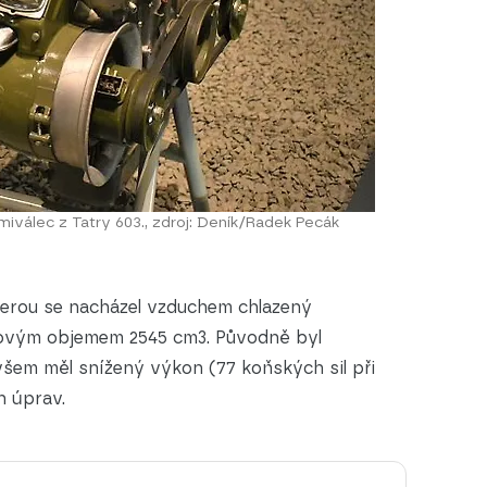
iválec z Tatry 603., zdroj: Deník/Radek Pecák
erou se nacházel vzduchem chlazený
ovým objemem 2545 cm3. Původně byl
šem měl snížený výkon (77 koňských sil při
h úprav.