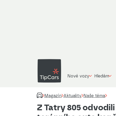
Nové vozy
Hledám
Magazín
Aktuality
Naše téma
Z Tatry 805 odvodil