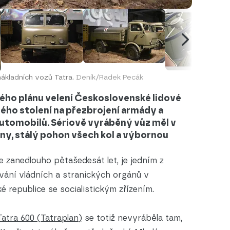
ákladních vozů Tatra.
Deník/Radek Pecák
lkého plánu velení Československé lidové
ého stolení na přezbrojení armády a
tomobilů. Sériově vyráběný vůz měl v
uny, stálý pohon všech kol a výbornou
e zanedlouho pětašedesát let, je jedním z
ání vládních a stranických orgánů v
 republice se socialistickým zřízením.
Tatra 600 (Tatraplan)
se totiž nevyráběla tam,