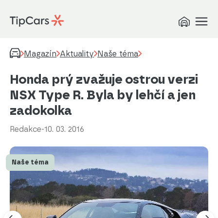
Magazín
Aktuality
Naše téma
Honda prý zvažuje ostrou verzi
NSX Type R. Byla by lehčí a jen
zadokolka
Redakce
-
10. 03. 2016
Naše téma