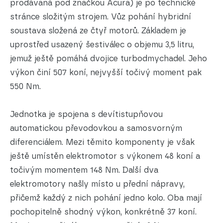
prodávaná pod značkou Acura) je po technické
stránce složitým strojem. Vůz pohání hybridní
soustava složená ze čtyř motorů. Základem je
uprostřed usazený šestiválec o objemu 3,5 litru,
jemuž ještě pomáhá dvojice turbodmychadel. Jeho
výkon činí 507 koní, nejvyšší točivý moment pak
550 Nm.
Jednotka je spojena s devítistupňovou
automatickou převodovkou a samosvorným
diferenciálem. Mezi těmito komponenty je však
ještě umístěn elektromotor s výkonem 48 koní a
točivým momentem 148 Nm. Další dva
elektromotory našly místo u přední nápravy,
přičemž každý z nich pohání jedno kolo. Oba mají
pochopitelně shodný výkon, konkrétně 37 koní.