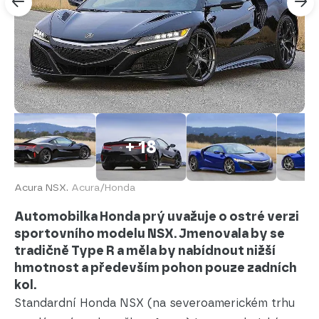
+ 18
Acura NSX.
Acura/Honda
Automobilka Honda prý uvažuje o ostré verzi
sportovního modelu NSX. Jmenovala by se
tradičně Type R a měla by nabídnout nižší
hmotnost a především pohon pouze zadních
kol.
Standardní Honda NSX (na severoamerickém trhu