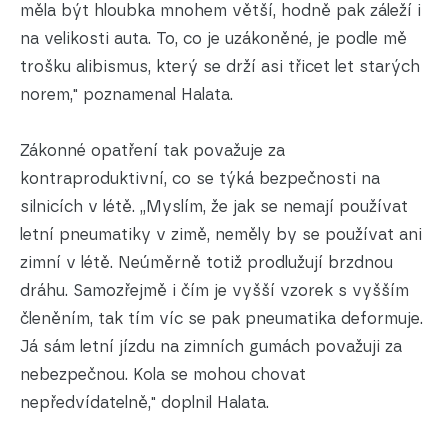
měla být hloubka mnohem větší, hodně pak záleží i
na velikosti auta. To, co je uzákoněné, je podle mě
trošku alibismus, který se drží asi třicet let starých
norem," poznamenal Halata.
Zákonné opatření tak považuje za
kontraproduktivní, co se týká bezpečnosti na
silnicích v létě. „Myslím, že jak se nemají používat
letní pneumatiky v zimě, neměly by se používat ani
zimní v létě. Neúměrně totiž prodlužují brzdnou
dráhu. Samozřejmě i čím je vyšší vzorek s vyšším
členěním, tak tím víc se pak pneumatika deformuje.
Já sám letní jízdu na zimních gumách považuji za
nebezpečnou. Kola se mohou chovat
nepředvídatelně," doplnil Halata.