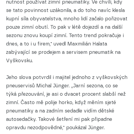
nutnost používat zimní pneumatiky. Ve chvíli, kdy
se tato povinnost uzákonila, a do toho navíc klesla
kupní síla obyvatelstva, mnoho lidí začalo pořizovat
pouze zimní obutí. To pak v létě dojezdí a na další
sezonu znovu koupí zimní. Tento trend pokračuje i
dnes, a to i u firem," uvedl Maxmilián Halata
zabývající se prodejem a servisem pneumatik na
Vyškovsku.
Jeho slova potvrdil i majitel jednoho z vyškovských
pneuservisů Michal Jünger. „Jarní sezona, co se
týká přezouvání, je asi o dvacet procent slabší než
zimní. Často mě polije horko, když měním sjeté
pneumatiky a na zadním sedadle vidím dětské
autosedačky. Takové šetření mi pak připadne
opravdu nezodpovědné," poukázal Jünger.