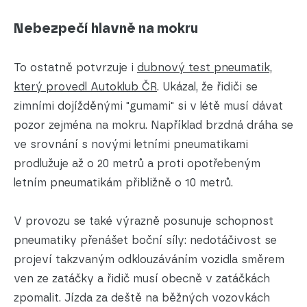
Nebezpečí hlavně na mokru
To ostatně potvrzuje i
dubnový test pneumatik,
který provedl Autoklub ČR
. Ukázal, že řidiči se
zimními dojížděnými "gumami" si v létě musí dávat
pozor zejména na mokru. Například brzdná dráha se
ve srovnání s novými letními pneumatikami
prodlužuje až o 20 metrů a proti opotřebeným
letním pneumatikám přibližně o 10 metrů.
V provozu se také výrazně posunuje schopnost
pneumatiky přenášet boční síly: nedotáčivost se
projeví takzvaným odklouzáváním vozidla směrem
ven ze zatáčky a řidič musí obecně v zatáčkách
zpomalit. Jízda za deště na běžných vozovkách