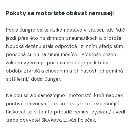
Pokuty se motoristé obávat nemusejí
Podle Jüngra velké riziko nastává v situaci, kdy řidič
jezdí přes léto na zimních pneumatikách a protože
hloubka dezénu stále odpovídá i zimním předpisům,
ponechá si je i na zimní měsíce. „Přestože dezén
zákonu vyhovuje, pneumatika už je po letním
období ztvrdlá a chováním a přilnavostí připomíná
spíš letní," dodal Jünger.
Najdou se ale samozřejmě i motoristé, kteří naopak
poctivě přezouvají rok co rok. „Je to bezpečnější.
Riskovat se v tomto případě nemusí vyplatit," uvedl
třeba obyvatel Slavkova Lukáš Poláček.