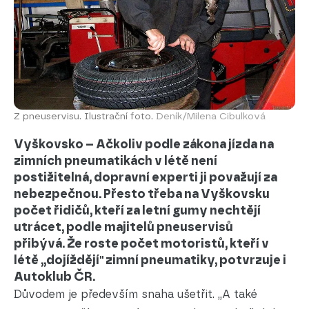
Z pneuservisu. Ilustrační foto.
Deník/Milena Cibulková
Vyškovsko – Ačkoliv podle zákona jízda na
zimních pneumatikách v létě není
postižitelná, dopravní experti ji považují za
nebezpečnou. Přesto třeba na Vyškovsku
počet řidičů, kteří za letní gumy nechtějí
utrácet, podle majitelů pneuservisů
přibývá. Že roste počet motoristů, kteří v
létě „dojíždějí" zimní pneumatiky, potvrzuje i
Autoklub ČR.
Důvodem je především snaha ušetřit. „A také