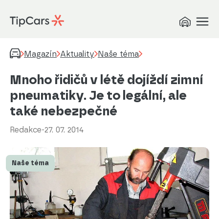
Magazín
Aktuality
Naše téma
Mnoho řidičů v létě dojíždí zimní
pneumatiky. Je to legální, ale
také nebezpečné
Redakce
-
27. 07. 2014
Naše téma