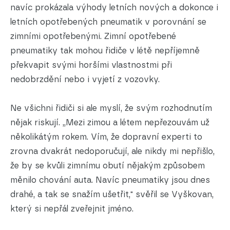
navíc prokázala výhody letních nových a dokonce i
letních opotřebených pneumatik v porovnání se
zimními opotřebenými. Zimní opotřebené
pneumatiky tak mohou řidiče v létě nepříjemně
překvapit svými horšími vlastnostmi při
nedobrzdění nebo i vyjetí z vozovky.
Ne všichni řidiči si ale myslí, že svým rozhodnutím
nějak riskují. „Mezi zimou a létem nepřezouvám už
několikátým rokem. Vím, že dopravní experti to
zrovna dvakrát nedoporučují, ale nikdy mi nepřišlo,
že by se kvůli zimnímu obutí nějakým způsobem
měnilo chování auta. Navíc pneumatiky jsou dnes
drahé, a tak se snažím ušetřit," svěřil se Vyškovan,
který si nepřál zveřejnit jméno.