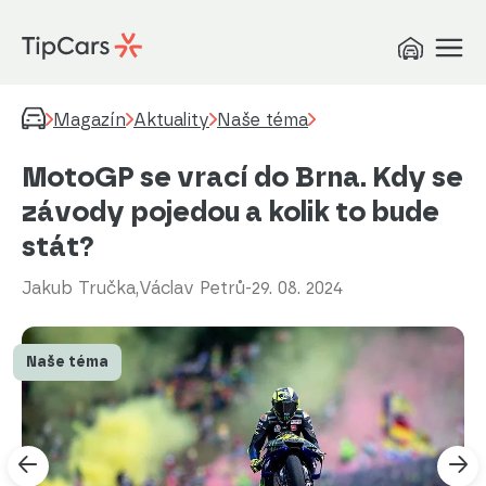
Magazín
Aktuality
Naše téma
MotoGP se vrací do Brna. Kdy se
závody pojedou a kolik to bude
stát?
Jakub Tručka
,
Václav Petrů
-
29. 08. 2024
Naše téma