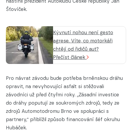
nastínil prezident Autoklubu České republiky Jan
Šťovíček.
Kývnutí nohou není gesto
agrese. Víte, co motorkáři
chtějí od řidičů aut?
Přečíst článek
Pro návrat závodu bude potřeba brněnskou dráhu
opravit, na nevyhovující asfalt si stěžovali
závodníci už před čtyřmi roky. „Zásadní investice
do dráhy poputují ze soukromých zdrojů, tedy ze
zdrojů Automotodromu Brno ve spolupráci s
partnery," přiblížil způsob financování šéf okruhu
Hubáček.