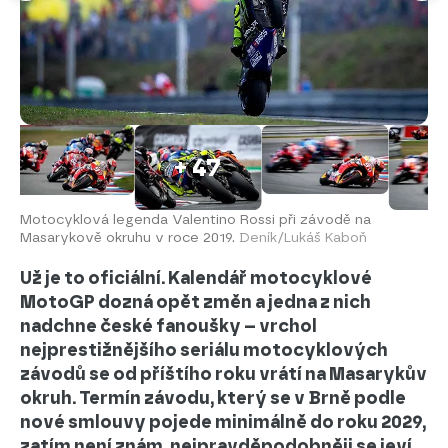
+ 47
Motocyklová legenda Valentino Rossi při závodě na
Masarykově okruhu v roce 2019.
Deník/Lukáš Kaboň
Už je to oficiální. Kalendář motocyklové
MotoGP dozná opět změn a jedna z nich
nadchne české fanoušky – vrchol
nejprestižnějšího seriálu motocyklových
závodů se od příštího roku vrátí na Masarykův
okruh. Termín závodu, který se v Brně podle
nové smlouvy pojede minimálně do roku 2029,
zatím není znám, nejpravděpodobněji se jeví