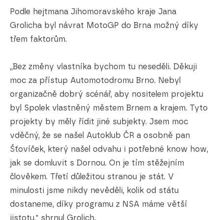
Podle hejtmana Jihomoravského kraje Jana
Grolicha byl návrat MotoGP do Brna možný díky
třem faktorům.
„Bez změny vlastníka bychom tu neseděli. Děkuji
moc za přístup Automotodromu Brno. Nebyl
organizačně dobrý scénář, aby nositelem projektu
byl Spolek vlastněný městem Brnem a krajem. Tyto
projekty by měly řídit jiné subjekty. Jsem moc
vděčný, že se našel Autoklub ČR a osobně pan
Šťovíček, který našel odvahu i potřebné know how,
jak se domluvit s Dornou. On je tím stěžejním
člověkem. Třetí důležitou stranou je stát. V
minulosti jsme nikdy nevěděli, kolik od státu
dostaneme, díky programu z NSA máme větší
jistotu," shrnul Grolich.