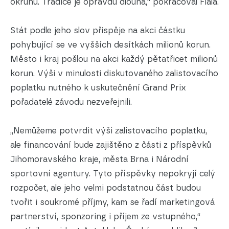
okruhu. Tradice je opravdu dlouhá,“ pokračoval Fiala.
Stát podle jeho slov přispěje na akci částku
pohybující se ve vyšších desítkách milionů korun.
Město i kraj pošlou na akci každý pětatřicet milionů
korun. Výši v minulosti diskutovaného zalistovacího
poplatku nutného k uskutečnění Grand Prix
pořadatelé závodu nezveřejnili.
„Nemůžeme potvrdit výši zalistovacího poplatku,
ale financování bude zajištěno z části z příspěvků
Jihomoravského kraje, města Brna i Národní
sportovní agentury. Tyto příspěvky nepokryjí celý
rozpočet, ale jeho velmi podstatnou část budou
tvořit i soukromé příjmy, kam se řadí marketingová
partnerství, sponzoring i příjem ze vstupného,“