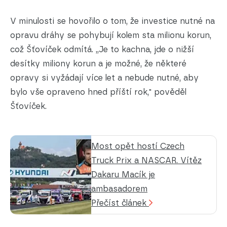
V minulosti se hovořilo o tom, že investice nutné na
opravu dráhy se pohybují kolem sta milionu korun,
což Šťovíček odmítá. „Je to kachna, jde o nižší
desítky miliony korun a je možné, že některé
opravy si vyžádají více let a nebude nutné, aby
bylo vše opraveno hned příští rok," pověděl
Šťovíček.
Most opět hostí Czech
Truck Prix a NASCAR. Vítěz
Dakaru Macík je
ambasadorem
Přečíst článek