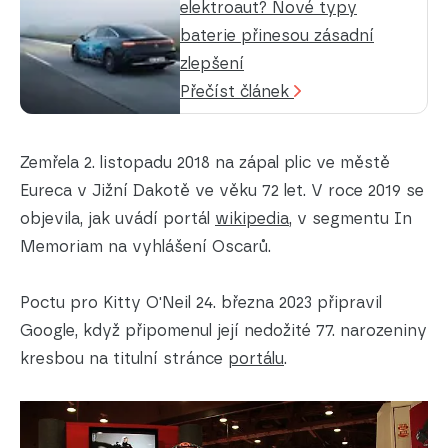
elektroaut? Nové typy
baterie přinesou zásadní
zlepšení
Přečíst článek
Zemřela 2. listopadu 2018 na zápal plic ve městě
Eureca v Jižní Dakotě ve věku 72 let. V roce 2019 se
objevila, jak uvádí portál
wikipedia
, v segmentu In
Memoriam na vyhlášení Oscarů.
Poctu pro Kitty O'Neil 24. března 2023 připravil
Google, když připomenul její nedožité 77. narozeniny
kresbou na titulní stránce
portálu
.