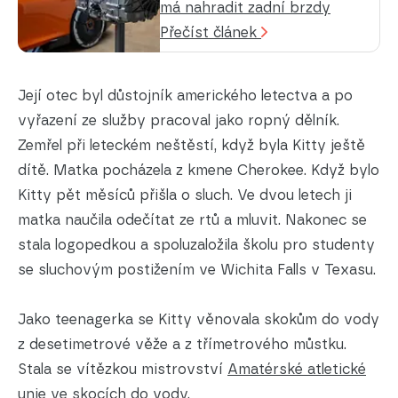
má nahradit zadní brzdy
Přečíst článek
Její otec byl důstojník amerického letectva a po
vyřazení ze služby pracoval jako ropný dělník.
Zemřel při leteckém neštěstí, když byla Kitty ještě
dítě. Matka pocházela z kmene Cherokee. Když bylo
Kitty pět měsíců přišla o sluch. Ve dvou letech ji
matka naučila odečítat ze rtů a mluvit. Nakonec se
stala logopedkou a spoluzaložila školu pro studenty
se sluchovým postižením ve Wichita Falls v Texasu.
Jako teenagerka se Kitty věnovala skokům do vody
z desetimetrové věže a z třímetrového můstku.
Stala se vítězkou mistrovství
Amatérské atletické
unie ve skocích do vody
.