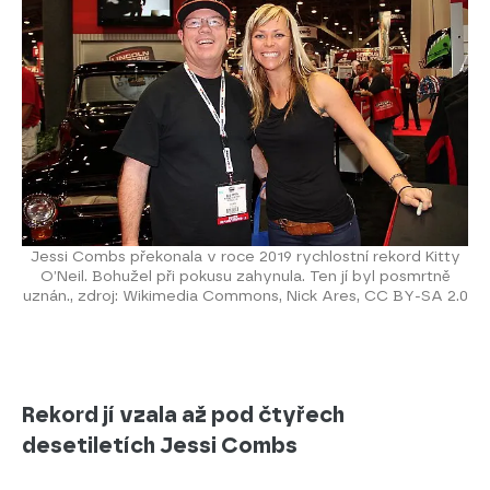
Jessi Combs překonala v roce 2019 rychlostní rekord Kitty
O’Neil. Bohužel při pokusu zahynula. Ten jí byl posmrtně
uznán., zdroj: Wikimedia Commons, Nick Ares, CC BY-SA 2.0
Rekord jí vzala až pod čtyřech
desetiletích Jessi Combs