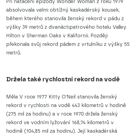
Při natáčení epizody Wonder Woman z roku 1979
absolvovala velmi obtížný kaskadérský kousek,
během kterého stanovila ženský rekord v pádu z
výšky 39 metrů z dvanáctipatrového hotelu Valley
Hilton v Sherman Oaks v Kalifornii. Později
překonala svůj rekord pádem z vrtulníku z výšky 55
metrů.
Držela také rychlostní rekord na vodě
Měla V roce 1977 Kitty O'Neil stanovila ženský
rekord v rychlosti na vodě 443 kilometrů v hodině
(275 mil za hodinu) a v roce 1970 držela ženský
rekord ve vodním lyžování 168,74 kilometrů v
hodině (104,85 mil za hodinu). Její kaskadérská