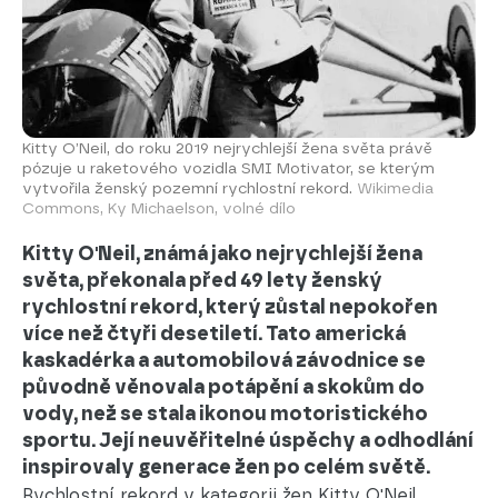
Kitty O’Neil, do roku 2019 nejrychlejší žena světa právě
pózuje u raketového vozidla SMI Motivator, se kterým
vytvořila ženský pozemní rychlostní rekord.
Wikimedia
Commons, Ky Michaelson, volné dílo
Kitty O'Neil, známá jako nejrychlejší žena
světa, překonala před 49 lety ženský
rychlostní rekord, který zůstal nepokořen
více než čtyři desetiletí. Tato americká
kaskadérka a automobilová závodnice se
původně věnovala potápění a skokům do
vody, než se stala ikonou motoristického
sportu. Její neuvěřitelné úspěchy a odhodlání
inspirovaly generace žen po celém světě.
Rychlostní rekord v kategorii žen Kitty O'Neil