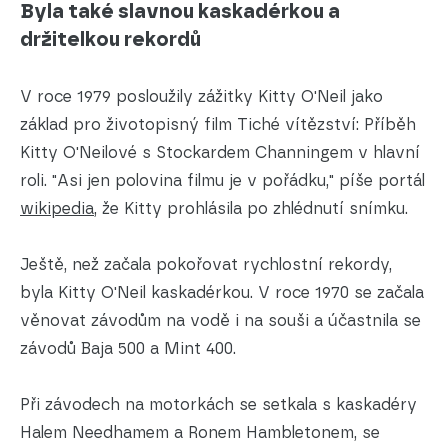
Byla také slavnou kaskadérkou a
držitelkou rekordů
V roce 1979 posloužily zážitky Kitty O'Neil jako
základ pro životopisný film Tiché vítězství: Příběh
Kitty O'Neilové s Stockardem Channingem v hlavní
roli. "Asi jen polovina filmu je v pořádku," píše portál
wikipedia
, že Kitty prohlásila po zhlédnutí snímku.
Ještě, než začala pokořovat rychlostní rekordy,
byla Kitty O'Neil kaskadérkou. V roce 1970 se začala
věnovat závodům na vodě i na souši a účastnila se
závodů Baja 500 a Mint 400.
Při závodech na motorkách se setkala s kaskadéry
Halem Needhamem a Ronem Hambletonem, se