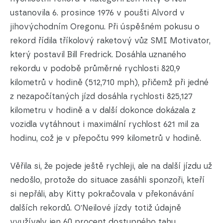
ustanovila 6. prosince 1976 v poušti Alvord v
jihovýchodním Oregonu. Při úspěšném pokusu o
rekord řídila tříkolový raketový vůz SMI Motivator,
který postavil Bill Fredrick. Dosáhla uznaného
rekordu v podobě průměrné rychlosti 820,9
kilometrů v hodině (512,710 mph), přičemž při jedné
z nezapočítaných jízd dosáhla rychlosti 825,127
kilometru v hodině a v další dokonce dokázala z
vozidla vytáhnout i maximální rychlost 621 mil za
hodinu, což je v přepočtu 999 kilometrů v hodině.
Věřila si, že pojede ještě rychleji, ale na další jízdu už
nedošlo, protože do situace zasáhli sponzoři, kteří
si nepřáli, aby Kitty pokračovala v překonávání
dalších rekordů. O'Neilové jízdy totiž údajně
využívaly jen 60 procent dostupného tahu