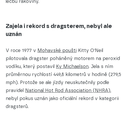
léčbu rakoviny.
Zajela i rekord s dragsterem, nebyl ale
uznán
V roce 1977 v
Mohavské poušti
Kitty O'Neil
pilotovala dragster poháněný motorem na peroxid
vodíku, který postavil
Ky Michaelson
. Jela s ním
průměrnou rychlostí 449,8 kilometrů v hodině (279,5
mph). Protože se ale jízdy neuskutečnily podle
pravidel
National Hot Rod Association (NHRA)
,
nebyl pokus uznán jako oficiální rekord v kategorii
dragsterů.