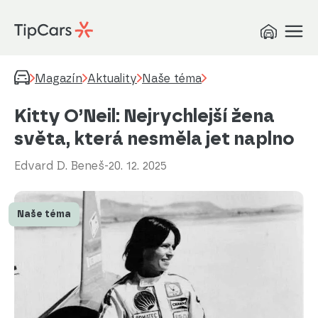
Magazín
Aktuality
Naše téma
Kitty O’Neil: Nejrychlejší žena
světa, která nesměla jet naplno
Edvard D. Beneš
-
20. 12. 2025
Naše téma