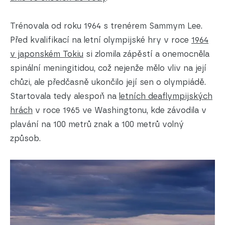
Trénovala od roku 1964 s trenérem Sammym Lee.
Před kvalifikací na letní olympijské hry v roce
1964
v japonském Tokiu
si zlomila zápěstí a onemocněla
spinální meningitidou, což nejenže mělo vliv na její
chůzi, ale předčasně ukončilo její sen o olympiádě.
Startovala tedy alespoň na
letních deaflympijských
hrách
v roce 1965 ve Washingtonu, kde závodila v
plavání na 100 metrů znak a 100 metrů volný
způsob.