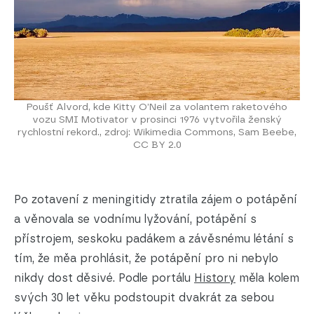
Poušť Alvord, kde Kitty O’Neil za volantem raketového
vozu SMI Motivator v prosinci 1976 vytvořila ženský
rychlostní rekord., zdroj: Wikimedia Commons, Sam Beebe,
CC BY 2.0
Po zotavení z meningitidy ztratila zájem o potápění
a věnovala se vodnímu lyžování, potápění s
přístrojem, seskoku padákem a závěsnému létání s
tím, že měa prohlásit, že potápění pro ni nebylo
nikdy dost děsivé. Podle portálu
History
měla kolem
svých 30 let věku podstoupit dvakrát za sebou