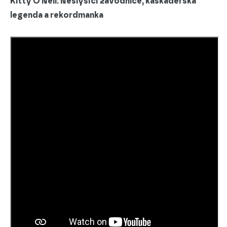
Kitty O'Neil: Neslyšící závodnice, kaskadérská
legenda a rekordmanka